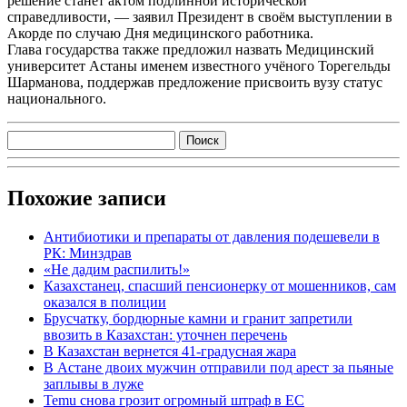
решение станет актом подлинной исторической
справедливости, — заявил Президент в своём выступлении в
Акорде по случаю Дня медицинского работника.
Глава государства также предложил назвать Медицинский
университет Астаны именем известного учёного Торегельды
Шарманова, поддержав предложение присвоить вузу статус
национального.
Похожие записи
Антибиотики и препараты от давления подешевели в
РК: Минздрав
«Не дадим распилить!»
Казахстанец, спасший пенсионерку от мошенников, сам
оказался в полиции
Брусчатку, бордюрные камни и гранит запретили
ввозить в Казахстан: уточнен перечень
В Казахстан вернется 41-градусная жара
В Астане двоих мужчин отправили под арест за пьяные
заплывы в луже
Temu снова грозит огромный штраф в ЕС