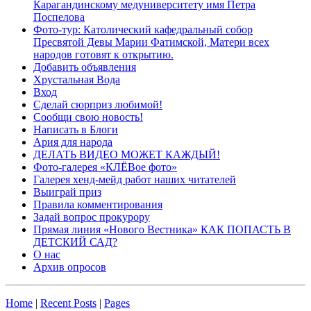
Карагандинскому медуниверситету имя Петра
Поспелова
Фото-тур: Католический кафедральный собор
Пресвятой Девы Марии Фатимской, Матери всех
народов готовят к открытию.
Добавить объявления
Хрустальная Вода
Вход
Сделай сюрприз любимой!
Сообщи свою новость!
Написать в Блоги
Ария для народа
ДЕЛАТЬ ВИДЕО МОЖЕТ КАЖДЫЙ!
Фото-галерея «КЛЁВое фото»
Галерея хенд-мейд работ наших читателей
Выиграй приз
Правила комментирования
Задай вопрос прокурору
Прямая линия «Нового Вестника» КАК ПОПАСТЬ В
ДЕТСКИЙ САД?
О нас
Архив опросов
Home
|
Recent Posts
|
Pages