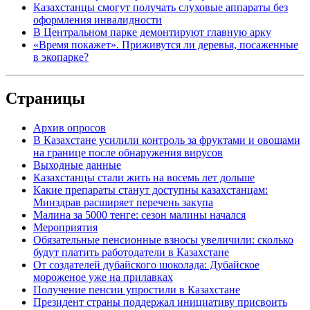
Казахстанцы смогут получать слуховые аппараты без
оформления инвалидности
В Центральном парке демонтируют главную арку
«Время покажет». Приживутся ли деревья, посаженные
в экопарке?
Страницы
Архив опросов
В Казахстане усилили контроль за фруктами и овощами
на границе после обнаружения вирусов
Выходные данные
Казахстанцы стали жить на восемь лет дольше
Какие препараты станут доступны казахстанцам:
Минздрав расширяет перечень закупа
Малина за 5000 тенге: сезон малины начался
Мероприятия
Обязательные пенсионные взносы увеличили: сколько
будут платить работодатели в Казахстане
От создателей дубайского шоколада: Дубайское
мороженое уже на прилавках
Получение пенсии упростили в Казахстане
Президент страны поддержал инициативу присвоить