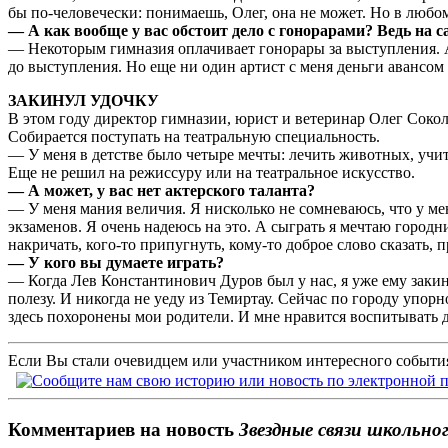
бы по-человечески: понимаешь, Олег, она не может. Но в любо
— А как вообще у вас обстоит дело с гонорарами? Ведь на 
— Некоторым гимназия оплачивает гонорары за выступления. А
до выступления. Но еще ни один артист с меня деньги авансом 
ЗАКИНУЛ УДОЧКУ
В этом году директор гимназии, юрист и ветеринар Олег Соколо
Собирается поступать на театральную специальность.
— У меня в детстве было четыре мечты: лечить животных, учит
Еще не решил на режиссуру или на театральное искусство.
— А может, у вас нет актерского таланта?
— У меня мания величия. Я нисколько не сомневаюсь, что у мен
экзаменов. Я очень надеюсь на это. А сыграть я мечтаю городни
накричать, кого-то припугнуть, кому-то доброе слово сказать, 
— У кого вы думаете играть?
— Когда Лев Константинович Дуров был у нас, я уже ему закину
полезу. И никогда не уеду из Темиртау. Сейчас по городу упор
здесь похоронены мои родители. И мне нравится воспитывать де
Если Вы стали очевидцем или участником интересного события
Комментариев на новость
Звездные связи школьно