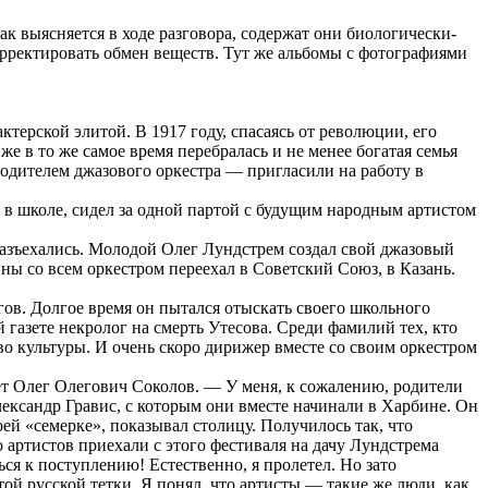
ак выясняется в ходе разговора, содержат они биологически-
орректировать обмен веществ. Тут же альбомы с фотографиями
ктерской элитой. В 1917 году, спасаясь от революции, его
е в то же самое время перебралась и не менее богатая семья
водителем джазового оркестра — пригласили на работу в
 в школе, сидел за одной партой с будущим народным артистом
 разъехались. Молодой Олег Лундстрем создал свой джазовый
йны со всем оркестром переехал в Советский Союз, в Казань.
гов. Долгое время он пытался отыскать своего школьного
 газете некролог на смерть Утесова. Среди фамилий тех, кто
во культуры. И очень скоро дирижер вместе со своим оркестром
ет Олег Олегович Соколов. — У меня, к сожалению, родители
лександр Гравис, с которым они вместе начинали в Харбине. Он
й «семерке», показывал столицу. Получилось так, что
 артистов приехали с этого фестиваля на дачу Лундстрема
ься к поступлению! Естественно, я пролетел. Но зато
ой русской тетки. Я понял, что артисты — такие же люди, как