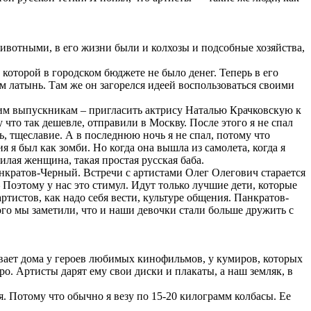
животными, в его жизни были и колхозы и подсобные хозяйства,
которой в городском бюджете не было денег. Теперь в его
м латынь. Там же он загорелся идеей воспользоваться своими
оим выпускникам – пригласить актрису Наталью Крачковскую к
у что так дешевле, отправили в Москву. После этого я не спал
сть, тщеславие. А в последнюю ночь я не спал, потому что
я я был как зомби. Но когда она вышла из самолета, когда я
милая женщина, такая простая русская баба.
нкратов-Черный. Встречи с артистами Олег Олегович старается
 Поэтому у нас это стимул. Идут только лучшие дети, которые
ртистов, как надо себя вести, культуре общения. Панкратов-
ого мы заметили, что и наши девочки стали больше дружить с
вает дома у героев любимых кинофильмов, у кумиров, которых
о. Артисты дарят ему свои диски и плакаты, а наш земляк, в
. Потому что обычно я везу по 15-20 килограмм колбасы. Ее