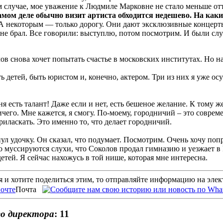
м случае, мое уважение к Людмиле Марковне не стало меньше отт
самом деле обычно визит артиста обходится недешево. На как
 некоторым — только дорогу. Они дают эксклюзивные концерты 
не брал. Все говорили: выступлю, потом посмотрим. И были случ
в снова хочет попытать счастье в московских институтах. Но на 
ь детей, быть юристом и, конечно, актером. Три из них я уже о
я есть талант! Даже если и нет, есть бешеное желание. К тому 
чего. Мне кажется, я смогу. По-моему, городничий – это совреме
приласкать. Это именно то, что делает городничий.
л удочку. Он сказал, что подумает. Посмотрим. Очень хочу попро
но муссируются слухи, что Соколов продал гимназию и уезжает в 
тей. Я сейчас нахожусь в той нише, которая мне интересна.
 и хотите поделиться этим, то отправляйте информацию на эле
Почта
го директора
: 11