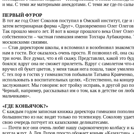
и мы. С теми же матерными анекдотами. С теми же где-то сал
ПЕРВЫЙ ФУРОР
В тот же год Олег Соколов поступил в Омский институт, где и
затем ветеринарная фирма «Друг». Одновременно Олег Олегов
Так прошло много лет. И вот в конце прошлого века Олег Олег
собственности – частная гимназия имени Тохтара Аубакирова. 
московскими связями.
— Став директором школы, я вспомнил и возобновил знакомств
нам в гости. Все оказалось очень просто. Я позвонил ей, она с
три ночи. Все думал, что я ей скажу. Представлял, какой это бу
боялся: вдруг она не сможет прилететь. Вдруг с самолетом что-
вручил ей букет цветов, у меня такая нега пошла, такое умилен
С тех пор в гостях у гимназистов побывали Татьяна Кравченк
использовать в воспитательных целях. «Естественно, на конце
заслуживают. Мы говорим: вот тройку исправь, в другой раз пой
Черный, например, рассказывал им о том, как в детстве он люб
мальчиками».
«ГДЕ КОНЬЯЧОК?»
С каждым годом записная книжка директора гимназии пополняе
большинство из нас видят только по телевизору. Соколову уда
свою очередь потчует их казахскими деликатесами.
— Почти все они очень любят нашу сырокопченую колбасу и каз
всегда ждут. А Лев Дуров просто обожает коньяк «Казахстан». 