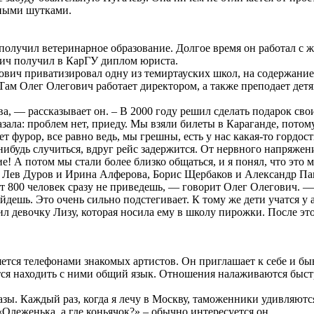
ьными шутками.
 получил ветеринарное образование. Долгое время он работал с 
ич получил в КарГУ диплом юриста.
ович приватизировал одну из темиртауских школ, на содержание 
Там Олег Олегович работает директором, а также преподает детя
а, — рассказывает он. – В 2000 году решил сделать подарок св
казала: проблем нет, приеду. Мы взяли билеты в Караганде, потом
дет фурор, все равно ведь, мы грешны, есть у нас какая-то гордо
нибудь случиться, вдруг рейс задержится. От нервного напряжени
ие! А потом мы стали более близко общаться, и я понял, что это 
о, Лев Дуров и Ирина Алферова, Борис Щербаков и Александр Па
рт 800 человек сразу не приведешь, — говорит Олег Олегович. —
дешь. Это очень сильно подстегивает. К тому же дети учатся у а
ил девочку Лизу, которая носила ему в школу пирожки. После эт
тся телефонами знакомых артистов. Он приглашает к себе и бы
ется находить с ними общий язык. Отношения налаживаются быстр
ы. Каждый раз, когда я лечу в Москву, таможенники удивляются
«Олеженька, а где коньячок?» – обычно интересуется он.