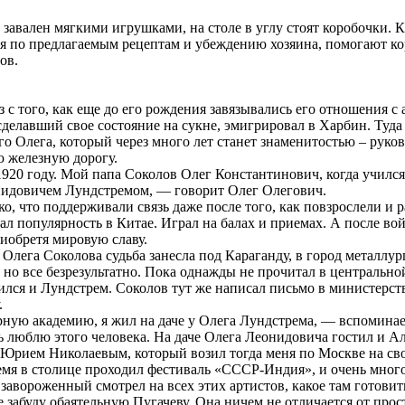
завален мягкими игрушками, на столе в углу стоят коробочки. К
дя по предлагаемым рецептам и убеждению хозяина, помогают к
ов.
 с того, как еще до его рождения завязывались его отношения с а
делавший свое состояние на сукне, эмигрировал в Харбин. Туда ж
о Олега, который через много лет станет знаменитостью – руко
 железную дорогу.
1920 году. Мой папа Соколов Олег Константинович, когда учился
идовичем Лундстремом, — говорит Олег Олегович.
ко, что поддерживали связь даже после того, как повзрослели и
ал популярность в Китае. Играл на балах и приемах. А после во
риобретя мировую славу.
Олега Соколова судьба занесла под Караганду, в город металлур
 но все безрезультатно. Пока однажды не прочитал в центральной
ился и Лундстрем. Соколов тут же написал письмо в министерст
.
нарную академию, я жил на даче у Олега Лундстрема, — вспомина
ь люблю этого человека. На даче Олега Леонидовича гостил и А
Юрием Николаевым, который возил тогда меня по Москве на свое
ремя в столице проходил фестиваль «СССР-Индия», и очень много
 завороженный смотрел на всех этих артистов, какое там готовит
забуду обаятельную Пугачеву. Она ничем не отличается от прост