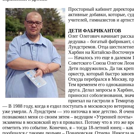
Просторный кабинет директора 
активные добавки, которые, су
учителей, гимназистов и артист
ДЕТИ ФАБРИКАНТОВ
Олег Олегович начинает рассказ
дедушка – богатый фабрикант, с
Лундстремов. Отца шестилетнег
Харбин на Китайско-Восточную
— Началось это еще в далеком 
Советского Союза Олегом Леон
Дети подружились. Да так креп
оркестр, который быстро завоев
Откуда перебрался в Москву, п
Тем временем его однокашника 
друга. Делал запросы в Харбин,
приносил соболезнования, знач
приехал на гастроли в Темиртау
— В 1988 году, когда я ездил поступать в московскую ветери
уже умерли. А Лундстрем — это ниточка в мое детство. Я очен
познакомил меня со своим зятем – ведущим «Утренней почты» 
экзамены в московский вуз я провалил. Потому что в это же в
отметить это событие. Конечно, я – тогда 18-летний юнец – как
пообщался с такими людьми – Понаровская, Отиева. Никогда не 