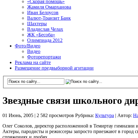
«Скорая помощь»
Жамиля Омарханова
Иван Белоусов
Валют-Транзит Банк
Шахтеры
Владислав Челах
ЖК «Бесоба»
Олимпиада 2012
Фото/Видео
Видео
Фоторепортажи
Реклама на сайте
Размещение предвыборной агитации
Звездные связи школьного ди
01 Июнь, 2005 |
2 582 просмотров
Рубрика:
Культура
|
Автор:
Н
Олег Соколов, директор расположенной в Темиртау гимназии и
Актеры, пародисты и режиссеры запросто приезжают в город сп
спряжениях и дробях.