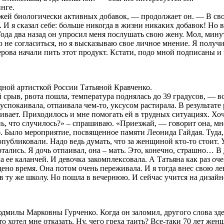
нге.
ей биологически активных добавок, — продолжает он. — В сво
. И я сказал себе: больше никогда в жизни никаких добавок! Но 
а два назад он упросил меня послушать свою жену. Мол, минут 15
о не согласиться, но я высказываю свое личное мнение. Я получ
рова начали пить этот продукт. Кстати, подо мной подписаны и
дной артисткой России Татьяной Кравченко.
й срыв, рвота пошла, температура поднялась до 39 градусов, — 
 успокаивала, отпаивала чем-то, уксусом растирала. В результат
ивает. Приходилось и мне помогать ей в трудных ситуациях. Хоч
, что случилось?» – спрашиваю. «Приезжай, — говорит она, мне 
б. Было мероприятие, посвященное памяти Леонида Гайдая. Туда,
опубликовали. Надо ведь думать, что за женщиной кто-то стоит. 
мотались. Я дочь отпаивал, она – мать. Это, конечно, страшно… 
а ее каланчей. И девочка закомплексовала. А Татьяна как раз оч
ено время. Она потом очень переживала. И я тогда внес свою леп
 в ту же школу. Но пошла в вечернюю. И сейчас учится на дизайн
илы Марковны Гурченко. Когда он заломил, другого слова здесь н
то хотел мне отказать. Ну, чего греха таить? Все-таки 70 лет ж