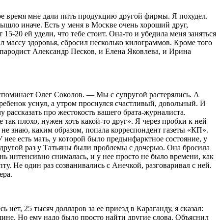
е время мне дали пить продукцию другой фирмы. Я похудел.
вышло иначе. Есть у меня в Москве очень хороший друг,
-20 ей удели, что тебе стоит. Она-то и убедила меня заняться
ил массу здоровья, сбросил несколько килограммов. Кроме того
 пародист Александр Песков, и Елена Яковлева, и Ирина
вспоминает Олег Соколов. — Мы с супругой растерялись. А
е ребенок уснул, а утром проснулся счастливый, довольный. И
у рассказать про жестокость вашего брата-журналиста.
так плохо, нужен хоть какой-то друг». Я через пробки к ней
 не знаю, каким образом, попала корреспондент газеты «КП».
У нее есть мать, у которой было предынфарктное состояние, у
В другой раз у Татьяны были проблемы с дочерью. Она бросила
ень интенсивно снималась, и у нее просто не было времени, как
ту. Не один раз созванивались с Анечкой, разговаривал с ней.
ера.
ет, 25 тысяч долларов за ее приезд в Караганду, я сказал:
енщине. Но ему надо было просто найти другие слова. Объяснил