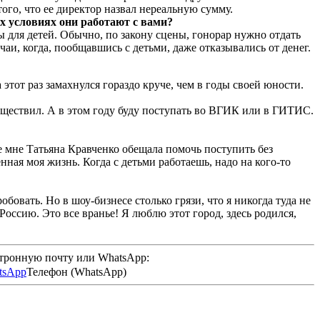
ого, что ее директор назвал нереальную сумму.
их условиях они работают с вами?
для детей. Обычно, по закону сцены, гонорар нужно отдать
аи, когда, пообщавшись с детьми, даже отказывались от денег.
этот раз замахнулся гораздо круче, чем в годы своей юности.
существил. А в этом году буду поступать во ВГИК или в ГИТИС.
же мне Татьяна Кравченко обещала помочь поступить без
нная моя жизнь. Когда с детьми работаешь, надо на кого-то
бовать. Но в шоу-бизнесе столько грязи, что я никогда туда не
Россию. Это все вранье! Я люблю этот город, здесь родился,
ктронную почту или WhatsApp:
Телефон (WhatsApp)