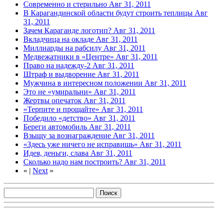
Современно и стерильно
Авг 31, 2011
В Карагандинской области будут строить теплицы
Авг
31, 2011
Зачем Караганде логотип?
Авг 31, 2011
Вкладчица на окладе
Авг 31, 2011
Миллиарды на рабсилу
Авг 31, 2011
Медвежатники в «Центре»
Авг 31, 2011
Право на надежду-2
Авг 31, 2011
Штраф и выдворение
Авг 31, 2011
Мужчина в интересном положении
Авг 31, 2011
Это не «умиральни»
Авг 31, 2011
Жертвы опечаток
Авг 31, 2011
«Терпите и прощайте»
Авг 31, 2011
Победило «детство»
Авг 31, 2011
Береги автомобиль
Авг 31, 2011
Взыщу за вознаграждение
Авг 31, 2011
«Здесь уже ничего не исправишь»
Авг 31, 2011
Идея, деньги, слава
Авг 31, 2011
Сколько надо нам построить?
Авг 31, 2011
«
|
Next
»