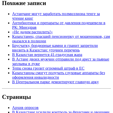
Похожие записи
Астанчане могут заработать полмиллиона тенге за
чтение книг
Антибиотики и препараты от давления подешевели в
РК: Минздрав
«Не дадим распилить!»
Казахстанец, спасший пенсионерку от мошенников, сам
оказался в полиции
Брусчатку, бордюрные камни и гранит запретили
ввозить в Казахстан: уточнен перечень
В Казахстан вернется 41-градусная жара
В Астане двоих мужчин отправили под арест за пьяные
заплывы в луже
Temu снова грозит огромный штраф в ЕС
Казахстанцы смогут получать слуховые аппараты без
оформления инвалидности
В Центральном парке демонтируют главную арку
Страницы
Архив опросов
В Казахстане усилили контроль за фруктами и овощами