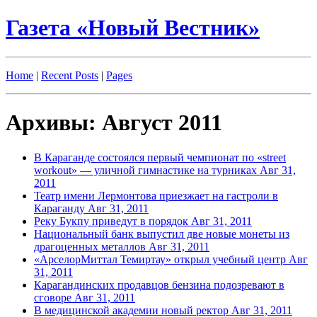
Газета «Новый Вестник»
Home
|
Recent Posts
|
Pages
Архивы: Август 2011
В Караганде состоялся первый чемпионат по «street
workout» — уличной гимнастике на турниках
Авг 31,
2011
Театр имени Лермонтова приезжает на гастроли в
Караганду
Авг 31, 2011
Реку Букпу приведут в порядок
Авг 31, 2011
Национальный банк выпустил две новые монеты из
драгоценных металлов
Авг 31, 2011
«АрселорМиттал Темиртау» открыл учебный центр
Авг
31, 2011
Карагандинских продавцов бензина подозревают в
сговоре
Авг 31, 2011
В медицинской академии новый ректор
Авг 31, 2011