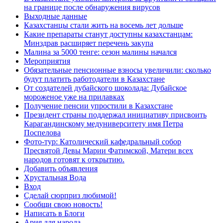
на границе после обнаружения вирусов
Выходные данные
Казахстанцы стали жить на восемь лет дольше
Какие препараты станут доступны казахстанцам:
Минздрав расширяет перечень закупа
Малина за 5000 тенге: сезон малины начался
Мероприятия
Обязательные пенсионные взносы увеличили: сколько
будут платить работодатели в Казахстане
От создателей дубайского шоколада: Дубайское
мороженое уже на прилавках
Получение пенсии упростили в Казахстане
Президент страны поддержал инициативу присвоить
Карагандинскому медуниверситету имя Петра
Поспелова
Фото-тур: Католический кафедральный собор
Пресвятой Девы Марии Фатимской, Матери всех
народов готовят к открытию.
Добавить объявления
Хрустальная Вода
Вход
Сделай сюрприз любимой!
Сообщи свою новость!
Написать в Блоги
Ария для народа