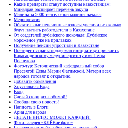
Какие препараты станут доступны казахстанцам:
Минздрав расширяет перечень закупа
Малина за 5000 тенге: сезон малины начался
Мероприятия
Обязательные пенсионные взносы увеличили: сколько
будут платить работодатели в Казахстане
От создателей дубайского шоколада: Дубайское
мороженое уже на прилавках
Получение пенсии упростили в Казахстане
Президент страны поддержал инициативу присвоить
Карагандинскому медуниверситету имя Петра
Поспелова
Фото-тур: Католический кафедральный собор
Пресвятой Девы Марии Фатимской, Матери всех
народов готовят к открытию.
Добавить объявления
Хрустальная Вода
Вход
Сделай сюрприз любимой!
Сообщи свою новость!
Написать в Блоги
Ария для народа
ДЕЛАТЬ ВИДЕО МОЖЕТ КАЖДЫЙ!
Фото-галерея «КЛЁВое фото»
Галерея хенд-мейд работ наших читателей