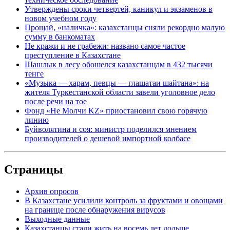
Утверждены сроки четвертей, каникул и экзаменов в
новом учебном году
Прощай, «наличка»: казахстанцы сняли рекордно малую
сумму в банкоматах
Не кражи и не грабежи: названо самое частое
преступление в Казахстане
Шашлык в лесу обошелся казахстанцам в 432 тысячи
тенге
«Музыка — харам, певцы — глашатаи шайтана»: на
жителя Туркестанской области завели уголовное дело
после речи на тое
Фонд «Не Молчи KZ» приостановил свою горячую
линию
Буйволятина и соя: министр поделился мнением
производителей о дешевой импортной колбасе
Страницы
Архив опросов
В Казахстане усилили контроль за фруктами и овощами
на границе после обнаружения вирусов
Выходные данные
Казахстанцы стали жить на восемь лет дольше