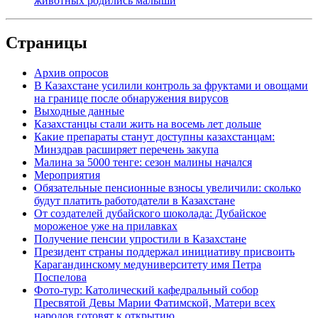
животных родились малыши
Страницы
Архив опросов
В Казахстане усилили контроль за фруктами и овощами
на границе после обнаружения вирусов
Выходные данные
Казахстанцы стали жить на восемь лет дольше
Какие препараты станут доступны казахстанцам:
Минздрав расширяет перечень закупа
Малина за 5000 тенге: сезон малины начался
Мероприятия
Обязательные пенсионные взносы увеличили: сколько
будут платить работодатели в Казахстане
От создателей дубайского шоколада: Дубайское
мороженое уже на прилавках
Получение пенсии упростили в Казахстане
Президент страны поддержал инициативу присвоить
Карагандинскому медуниверситету имя Петра
Поспелова
Фото-тур: Католический кафедральный собор
Пресвятой Девы Марии Фатимской, Матери всех
народов готовят к открытию.