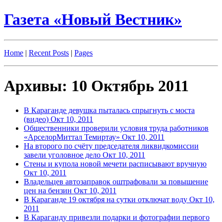
Газета «Новый Вестник»
Home
|
Recent Posts
|
Pages
Архивы: 10 Октябрь 2011
В Караганде девушка пыталась спрыгнуть с моста
(видео)
Окт 10, 2011
Общественники проверили условия труда работников
«АрселорМиттал Темиртау»
Окт 10, 2011
На второго по счёту председателя ликвидкомиссии
завели уголовное дело
Окт 10, 2011
Стены и купола новой мечети расписывают вручную
Окт 10, 2011
Владельцев автозаправок оштрафовали за повышение
цен на бензин
Окт 10, 2011
В Караганде 19 октября на сутки отключат воду
Окт 10,
2011
В Караганду привезли подарки и фотографии первого