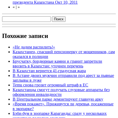
президента Казахстана
Окт 10, 2011
«
|
»
Похожие записи
«Не дадим распилить!»
Казахстанец, спасший пенсионерку от мошенников, сам
оказался в полиции
Брусчатку, бордюрные камни и гранит запретили
ввозить в Казахстан: уточнен перечень
В Казахстан вернется 41-градусная жара
В Астане двоих мужчин отправили под арест за пьяные
заплывы в луже
Temu снова грозит огромный штраф в ЕС
Казахстанцы смогут получать слуховые аппараты без
оформления инвалидности
В Центральном парке демонтируют главную арку
«Время покажет». Приживутся ли деревья, посаженные
в экопарке?
Бэби-бум в зоопарке Караганды: сразу у нескольких