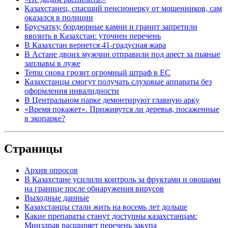
Казахстанец, спасший пенсионерку от мошенников, сам
оказался в полиции
Брусчатку, бордюрные камни и гранит запретили
ввозить в Казахстан: уточнен перечень
В Казахстан вернется 41-градусная жара
В Астане двоих мужчин отправили под арест за пьяные
заплывы в луже
Temu снова грозит огромный штраф в ЕС
Казахстанцы смогут получать слуховые аппараты без
оформления инвалидности
В Центральном парке демонтируют главную арку
«Время покажет». Приживутся ли деревья, посаженные
в экопарке?
Страницы
Архив опросов
В Казахстане усилили контроль за фруктами и овощами
на границе после обнаружения вирусов
Выходные данные
Казахстанцы стали жить на восемь лет дольше
Какие препараты станут доступны казахстанцам:
Минздрав расширяет перечень закупа