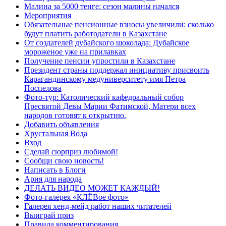
Малина за 5000 тенге: сезон малины начался
Мероприятия
Обязательные пенсионные взносы увеличили: сколько
будут платить работодатели в Казахстане
От создателей дубайского шоколада: Дубайское
мороженое уже на прилавках
Получение пенсии упростили в Казахстане
Президент страны поддержал инициативу присвоить
Карагандинскому медуниверситету имя Петра
Поспелова
Фото-тур: Католический кафедральный собор
Пресвятой Девы Марии Фатимской, Матери всех
народов готовят к открытию.
Добавить объявления
Хрустальная Вода
Вход
Сделай сюрприз любимой!
Сообщи свою новость!
Написать в Блоги
Ария для народа
ДЕЛАТЬ ВИДЕО МОЖЕТ КАЖДЫЙ!
Фото-галерея «КЛЁВое фото»
Галерея хенд-мейд работ наших читателей
Выиграй приз
Правила комментирования