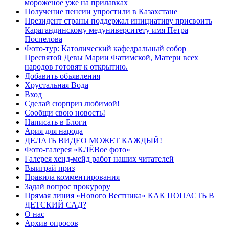
мороженое уже на прилавках
Получение пенсии упростили в Казахстане
Президент страны поддержал инициативу присвоить
Карагандинскому медуниверситету имя Петра
Поспелова
Фото-тур: Католический кафедральный собор
Пресвятой Девы Марии Фатимской, Матери всех
народов готовят к открытию.
Добавить объявления
Хрустальная Вода
Вход
Сделай сюрприз любимой!
Сообщи свою новость!
Написать в Блоги
Ария для народа
ДЕЛАТЬ ВИДЕО МОЖЕТ КАЖДЫЙ!
Фото-галерея «КЛЁВое фото»
Галерея хенд-мейд работ наших читателей
Выиграй приз
Правила комментирования
Задай вопрос прокурору
Прямая линия «Нового Вестника» КАК ПОПАСТЬ В
ДЕТСКИЙ САД?
О нас
Архив опросов