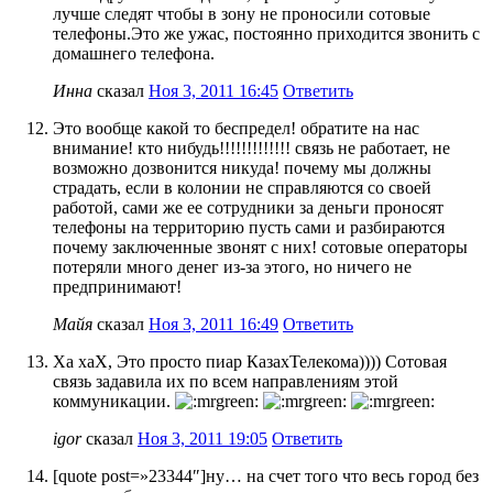
лучше следят чтобы в зону не проносили сотовые
телефоны.Это же ужас, постоянно приходится звонить с
домашнего телефона.
Инна
сказал
Ноя 3, 2011 16:45
Ответить
Это вообще какой то беспредел! обратите на нас
внимание! кто нибудь!!!!!!!!!!!!! связь не работает, не
возможно дозвонится никуда! почему мы должны
страдать, если в колонии не справляются со своей
работой, сами же ее сотрудники за деньги проносят
телефоны на территорию пусть сами и разбираются
почему заключенные звонят с них! сотовые операторы
потеряли много денег из-за этого, но ничего не
предпринимают!
Майя
сказал
Ноя 3, 2011 16:49
Ответить
Ха хаХ, Это просто пиар КазахТелекома)))) Сотовая
связь задавила их по всем направлениям этой
коммуникации.
igor
сказал
Ноя 3, 2011 19:05
Ответить
[quote post=»23344″]ну… на счет того что весь город без