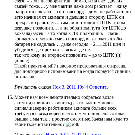
связи – я бы неговорил так громко, и на счет других
связей тоже…. у меня актив даже дом работает – живу
напротив вокзала…а вот пасворд – дома не работает, но
зато начиная от акимата и дальше в сторону ШТК он
прекрасно работает… сам лично ходил к ШТК чтобы
девушке позвонить… а на обратном пути (от ШТК до
вокзала) засек – что когда к ДК подходишь – связь
кончается и можно смело пасворд выключать чтобы
батарея не садилась… даже сегодня – 2,11,2011 шел и
убедился где проходит связь а где нет…
так что кому не втерпеж позвонить – go to ШТК ))))
[/quote]
Такой практичный? наверное презервативы стираешь
для повторного использования а когда порвутся сидишь
штопаешь.
Глушитель
сказал
Ноя 3, 2011 19:44
Ответить
Может нам всем действительно собраться возле
акимата,и звонить,звонить,раз только там ловит
сигнал,наверно работникам акимата больше всех
требуется связь,скорей всего там установлена сотовая
вышка,а мы так…простые смертные.Зачем нам куда то
звонить,действительно?
Марина
сказал
Ноя 3, 2011 21:01
Ответить