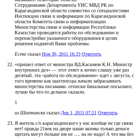
Сотрудниками Департамента УИС МВД РК по
Карагандинской области совместно со специалистами
Инспекции связи и информации по Карагандинской
области Комитета связи и информатизации
Министерства связи и информации Республики
Казахстан проводятся работы по обследованию и
перенастройке указанного оборудования в целях
решения поднятой Вами проблемы.
Есеке
сказал
Ноя 30, 2011 16:33
Ответить
«пришел ответ от министра ВД.Касымов К.Н. Министр
внутренних дел» — этот ответ я лично слышу уже раз
десятый. эта «работа по обследованию» идет с августа, с
того времени как шахтинсцы начали забрасыввать
министерства письмами. отписки банальные посылают,
лучше бы что-то дельное сказали.
1
из Шахтинска
сказал
Дек 1, 2011 07:21
Ответить
Я житель с/х карагандинского у нас вообще не где связи
нет! правда 21век на дворе наши акимы только деньги
щитать могут больше им не …. на не надо! А что мы без