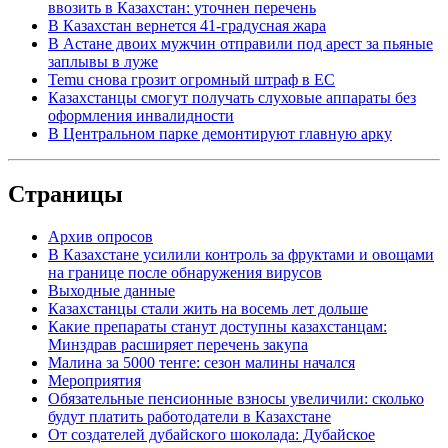
ввозить в Казахстан: уточнен перечень
В Казахстан вернется 41-градусная жара
В Астане двоих мужчин отправили под арест за пьяные
заплывы в луже
Temu снова грозит огромный штраф в ЕС
Казахстанцы смогут получать слуховые аппараты без
оформления инвалидности
В Центральном парке демонтируют главную арку
Страницы
Архив опросов
В Казахстане усилили контроль за фруктами и овощами
на границе после обнаружения вирусов
Выходные данные
Казахстанцы стали жить на восемь лет дольше
Какие препараты станут доступны казахстанцам:
Минздрав расширяет перечень закупа
Малина за 5000 тенге: сезон малины начался
Мероприятия
Обязательные пенсионные взносы увеличили: сколько
будут платить работодатели в Казахстане
От создателей дубайского шоколада: Дубайское