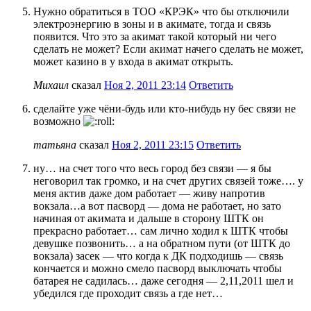
Нужно обратиться в ТОО «КРЭК» что бы отключили
электроэнергию в зоны и в акимате, тогда и связь
появится. Что это за акимат такой который ни чего
сделать не может? Если акимат начего сделать не может,
может казино в у входа в акимат открыть.
Михаил
сказал
Ноя 2, 2011 23:14
Ответить
сделайте уже чёни-будь или кто-нибудь ну бес связи не
возможно
татьяна
сказал
Ноя 2, 2011 23:15
Ответить
ну… на счет того что весь город без связи — я бы
неговорил так громко, и на счет других связей тоже…. у
меня актив даже дом работает — живу напротив
вокзала…а вот пасворд — дома не работает, но зато
начиная от акимата и дальше в сторону ШТК он
прекрасно работает… сам лично ходил к ШТК чтобы
девушке позвонить… а на обратном пути (от ШТК до
вокзала) засек — что когда к ДК подходишь — связь
кончается и можно смело пасворд выключать чтобы
батарея не садилась… даже сегодня — 2,11,2011 шел и
убедился где проходит связь а где нет…