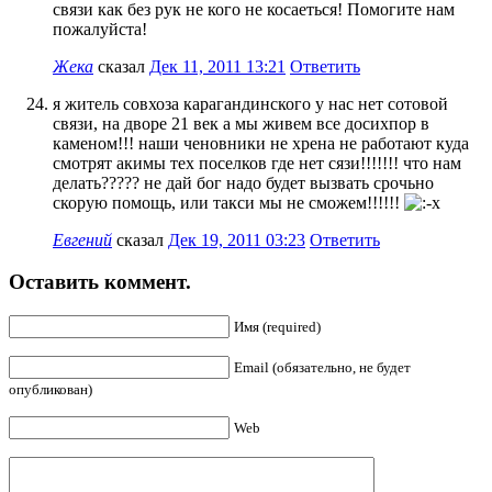
связи как без рук не кого не косаеться! Помогите нам
пожалуйста!
Жека
сказал
Дек 11, 2011 13:21
Ответить
я житель совхоза карагандинского у нас нет сотовой
связи, на дворе 21 век а мы живем все досихпор в
каменом!!! наши ченовники не хрена не работают куда
смотрят акимы тех поселков где нет сязи!!!!!!! что нам
делать????? не дай бог надо будет вызвать срочьно
скорую помощь, или такси мы не сможем!!!!!!
Евгений
сказал
Дек 19, 2011 03:23
Ответить
Оставить коммент.
Имя (required)
Email (обязательно, не будет
опубликован)
Web