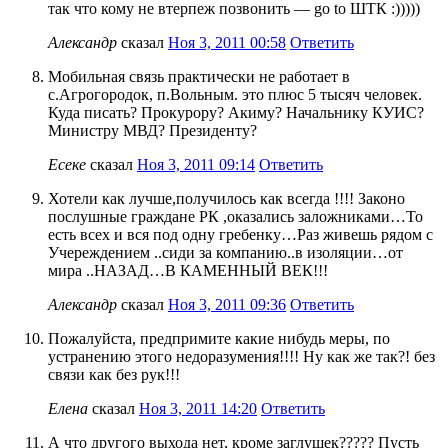
так что кому не втерпеж позвонить — go to ШТК :)))))
Александр
сказал
Ноя 3, 2011 00:58
Ответить
Мобильная связь практически не работает в
с.Агрогородок, п.Вольным. это плюс 5 тысяч человек.
Куда писать? Прокурору? Акиму? Начальнику КУИС?
Министру МВД? Президенту?
Есеке
сказал
Ноя 3, 2011 09:14
Ответить
Хотели как лучше,получилось как всегда !!!! Законо
послушные граждане РК ,оказались заложниками…То
есть всех и вся под одну гребенку…Раз живешь рядом с
Учереждением ..сиди за компанию..в изоляции…от
мира ..НАЗАД…В КАМЕННЫЙ ВЕК!!!
Александр
сказал
Ноя 3, 2011 09:36
Ответить
Пожалуйста, предпримите какие нибудь меры, по
устранению этого недоразумения!!!! Ну как же так?! без
связи как без рук!!!
Елена
сказал
Ноя 3, 2011 14:20
Ответить
А что другого выхода нет, кроме заглушек????? Пусть