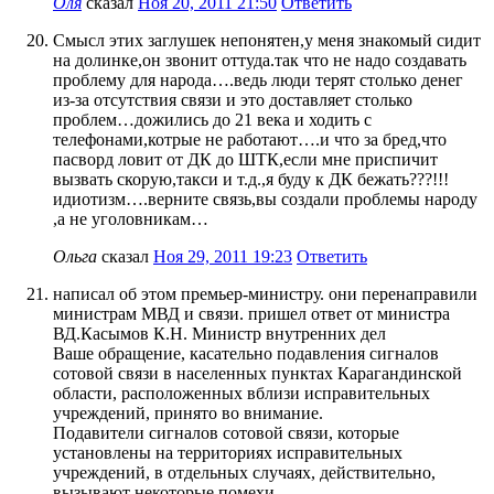
Оля
сказал
Ноя 20, 2011 21:50
Ответить
Смысл этих заглушек непонятен,у меня знакомый сидит
на долинке,он звонит оттуда.так что не надо создавать
проблему для народа….ведь люди терят столько денег
из-за отсутствия связи и это доставляет столько
проблем…дожились до 21 века и ходить с
телефонами,котрые не работают….и что за бред,что
пасворд ловит от ДК до ШТК,если мне приспичит
вызвать скорую,такси и т.д.,я буду к ДК бежать???!!!
идиотизм….верните связь,вы создали проблемы народу
,а не уголовникам…
Ольга
сказал
Ноя 29, 2011 19:23
Ответить
написал об этом премьер-министру. они перенаправили
министрам МВД и связи. пришел ответ от министра
ВД.Касымов К.Н. Министр внутренних дел
Ваше обращение, касательно подавления сигналов
сотовой связи в населенных пунктах Карагандинской
области, расположенных вблизи исправительных
учреждений, принято во внимание.
Подавители сигналов сотовой связи, которые
установлены на территориях исправительных
учреждений, в отдельных случаях, действительно,
вызывают некоторые помехи.