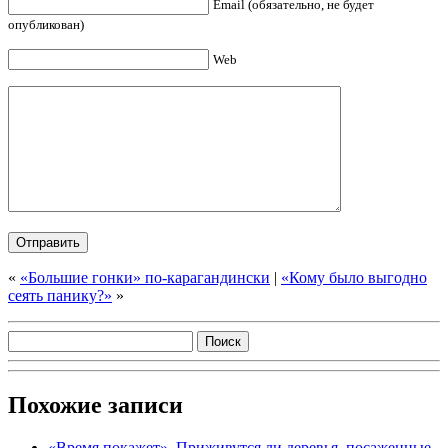
Email (обязательно, не будет
опубликован)
Web
«
«Большие гонки» по-карагандински
|
«Кому было выгодно
сеять панику?»
»
Похожие записи
«Время покажет». Приживутся ли деревья, посаженные