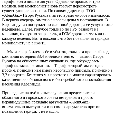
тарифы всего лишь в августе. Однако не прошло и трех
месяцев, как монополист вновь требует пересмотреть
существующие расценки. По словам директора ТОО
«AlemGaz» Игоря Русакова, за это время многое изменилось.
В первую очередь, заметно выросли цены у поставщиков. В
Караганду газ поступает по железной дороге, а ее услуги тоже
недешевы. Далее, голубое топливо по ГРУ развозят на
машинах, их нужно заправлять, а ГСМ дорожает чуть ли не
каждую неделю. Вот и выходит, что без повышения тарифов
монополисту не выжить.
— Мы и так работаем себе в убыток, только за прошлый год
компания потеряла 33,4 миллиона тенге, — заявил Игорь
Русаков на общественных слушаниях, где обсуждалась
тарифная заявка компании. – Тариф, который мы сегодня
просим, позволит нам иметь небольшую прибыль, примерно в
3,3 процента. Без этого мы простого не можем гарантировать
качественного, безопасного и бесперебойного газоснабжения
населения Караганды.
Пришедшие на публичные слушания представители
областного и городского совета ветеранов и просто
неравнодушные граждане аргументы «AlemGazа»
внимательно выслушали и весомых аргументов против
повышения тарифа… не нашли.