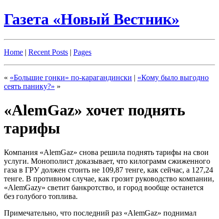
Газета «Новый Вестник»
Home
|
Recent Posts
|
Pages
«
«Большие гонки» по-карагандински
|
«Кому было выгодно
сеять панику?»
»
«AlemGaz» хочет поднять
тарифы
Компания «AlemGaz» снова решила поднять тарифы на свои
услуги. Монополист доказывает, что килограмм сжиженного
газа в ГРУ должен стоить не 109,87 тенге, как сейчас, а 127,24
тенге. В противном случае, как грозит руководство компании,
«AlemGazу» светит банкротство, и город вообще останется
без голубого топлива.
Примечательно, что последний раз «AlemGaz» поднимал