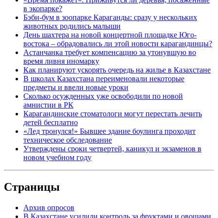
в экопарке?
Бэби-бум в зоопарке Караганды: сразу у нескольких
животных родились малыши
День шахтера на новой концертной площадке Юго-
востока – обрадовались ли этой новости карагандинцы?
Астанчанка требует компенсацию за утонувшую во
время ливня иномарку
Как планируют ускорять очередь на жилье в Казахстане
В школах Казахстана переименовали некоторые
предметы и ввели новые уроки
Сколько осужденных уже освободили по новой
амнистии в РК
Карагандинские стоматологи могут перестать лечить
детей бесплатно
«Лед тронулся!» Бывшее здание боулинга проходит
техническое обследование
Утверждены сроки четвертей, каникул и экзаменов в
новом учебном году
Страницы
Архив опросов
В Казахстане усилили контроль за фруктами и овощами