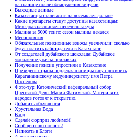
на границе после обнаружения вирусов
Выходные данные
Казахстанцы стали жить на восемь лет дольше
Какие препараты станут доступны казахстанцам:
Минздрав расширяет перечень закупа
Малина за 5000 тенге: сезон малины начался
Мероприятия
Обязательные пенсионные взносы увеличили: сколько
будут платить работодатели в Казахстане
От создателей дубайского шоколада: Дубайское
мороженое уже на прилавках
Получение пенсии упростили в Казахстане
Президент страны поддержал инициативу присвоить
Карагандинскому медуниверситету имя Петра
Поспелова
Фото-тур: Католический кафедральный собор
Пресвятой Девы Марии Фатимской, Матери всех
народов готовят к открытию.
Добавить объявления
Хрустальная Вода
Вход
Сделай сюрприз любимой!
Сообщи свою новость!
Написать в Блоги
Ария для народа