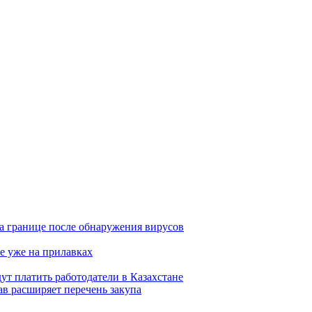
а границе после обнаружения вирусов
е уже на прилавках
ут платить работодатели в Казахстане
в расширяет перечень закупа