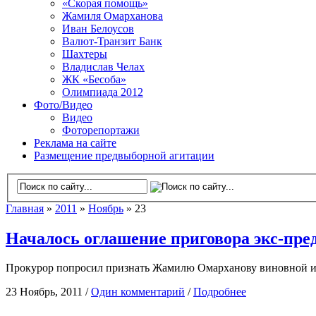
«Скорая помощь»
Жамиля Омарханова
Иван Белоусов
Валют-Транзит Банк
Шахтеры
Владислав Челах
ЖК «Бесоба»
Олимпиада 2012
Фото/Видео
Видео
Фоторепортажи
Реклама на сайте
Размещение предвыборной агитации
Главная
»
2011
»
Ноябрь
» 23
Началось оглашение приговора экс-пр
Прокурор попросил признать Жамилю Омарханову виновной и н
23 Ноябрь, 2011 /
Один комментарий
/
Подробнее