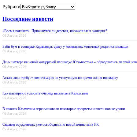
Рубрики
Последние новости
«Время покажет». Приживутся ли деревья, посаженные в экопарке?
06 Август, 2026
Бэби-бум в зоопарке Караганды: сразу у нескольких животных родились малыши
06 Август, 2026
День шахтера на новой концертной площадке Юго-востока – обрадовались ли этой нов
06 Август, 2026
Астанчанка требует компенсацию за утонувшую во время ливня иномарку
06 Август, 2026
Как планируют ускорять очередь на жилье в Казахстане
06 Август, 2026
В школах Казахстана переименовали некоторые предметы и ввели новые уроки
06 Август, 2026
Сколько осужденных уже освободили по новой амнистии в РК
05 Август, 2026