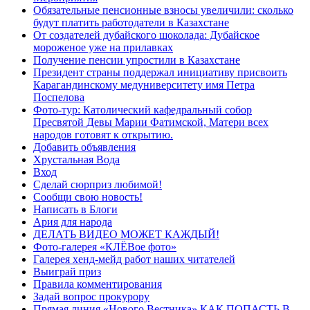
Обязательные пенсионные взносы увеличили: сколько
будут платить работодатели в Казахстане
От создателей дубайского шоколада: Дубайское
мороженое уже на прилавках
Получение пенсии упростили в Казахстане
Президент страны поддержал инициативу присвоить
Карагандинскому медуниверситету имя Петра
Поспелова
Фото-тур: Католический кафедральный собор
Пресвятой Девы Марии Фатимской, Матери всех
народов готовят к открытию.
Добавить объявления
Хрустальная Вода
Вход
Сделай сюрприз любимой!
Сообщи свою новость!
Написать в Блоги
Ария для народа
ДЕЛАТЬ ВИДЕО МОЖЕТ КАЖДЫЙ!
Фото-галерея «КЛЁВое фото»
Галерея хенд-мейд работ наших читателей
Выиграй приз
Правила комментирования
Задай вопрос прокурору
Прямая линия «Нового Вестника» КАК ПОПАСТЬ В