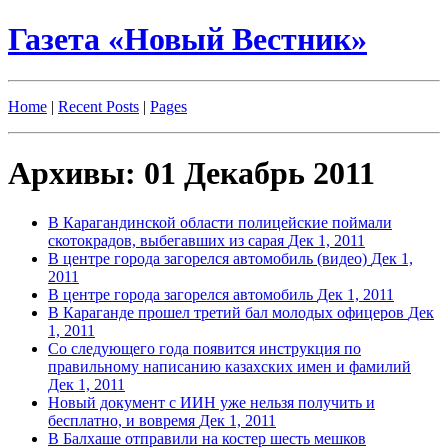
Газета «Новый Вестник»
Home
|
Recent Posts
|
Pages
Архивы: 01 Декабрь 2011
В Карагандинской области полицейские поймали
скотокрадов, выбегавших из сарая
Дек 1, 2011
В центре города загорелся автомобиль (видео)
Дек 1,
2011
В центре города загорелся автомобиль
Дек 1, 2011
В Караганде прошел третий бал молодых офицеров
Дек
1, 2011
Со следующего года появится инструкция по
правильному написанию казахских имен и фамилий
Дек 1, 2011
Новый документ с ИИН уже нельзя получить и
бесплатно, и вовремя
Дек 1, 2011
В Балхаше отправили на костер шесть мешков