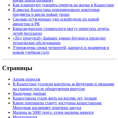
время ливня иномарку
Как планируют ускорять очередь на жилье в Казахстане
В школах Казахстана переименовали некоторые
предметы и ввели новые уроки
Сколько осужденных уже освободили по новой
амнистии в РК
Карагандинские стоматологи могут перестать лечить
детей бесплатно
«Лед тронулся!» Бывшее здание боулинга проходит
техническое обследование
Утверждены сроки четвертей, каникул и экзаменов в
новом учебном году
Страницы
Архив опросов
В Казахстане усилили контроль за фруктами и овощами
на границе после обнаружения вирусов
Выходные данные
Казахстанцы стали жить на восемь лет дольше
Какие препараты станут доступны казахстанцам:
Минздрав расширяет перечень закупа
Малина за 5000 тенге: сезон малины начался
Мероприятия