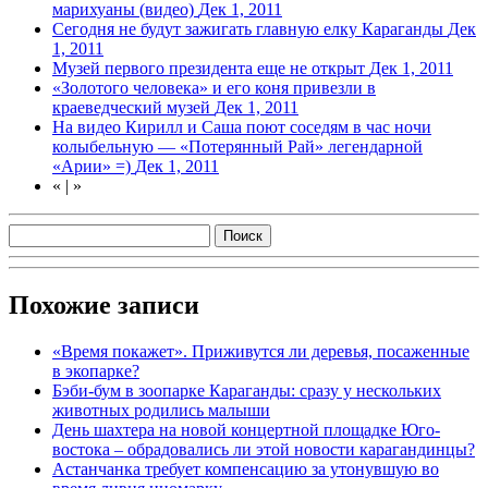
марихуаны (видео)
Дек 1, 2011
Сегодня не будут зажигать главную елку Караганды
Дек
1, 2011
Музей первого президента еще не открыт
Дек 1, 2011
«Золотого человека» и его коня привезли в
краеведческий музей
Дек 1, 2011
На видео Кирилл и Саша поют соседям в час ночи
колыбельную — «Потерянный Рай» легендарной
«Арии» =)
Дек 1, 2011
«
|
»
Похожие записи
«Время покажет». Приживутся ли деревья, посаженные
в экопарке?
Бэби-бум в зоопарке Караганды: сразу у нескольких
животных родились малыши
День шахтера на новой концертной площадке Юго-
востока – обрадовались ли этой новости карагандинцы?
Астанчанка требует компенсацию за утонувшую во