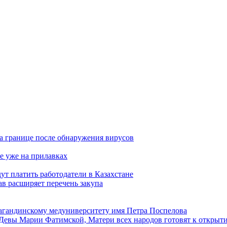
а границе после обнаружения вирусов
е уже на прилавках
ут платить работодатели в Казахстане
в расширяет перечень закупа
агандинскому медуниверситету имя Петра Поспелова
Девы Марии Фатимской, Матери всех народов готовят к открыт