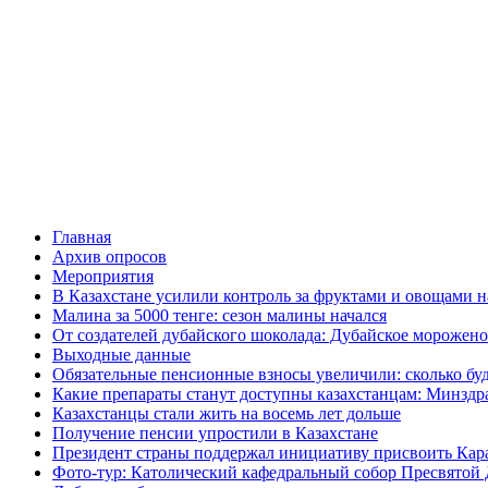
Главная
Архив опросов
Мероприятия
В Казахстане усилили контроль за фруктами и овощами н
Малина за 5000 тенге: сезон малины начался
От создателей дубайского шоколада: Дубайское морожено
Выходные данные
Обязательные пенсионные взносы увеличили: сколько буд
Какие препараты станут доступны казахстанцам: Минздра
Казахстанцы стали жить на восемь лет дольше
Получение пенсии упростили в Казахстане
Президент страны поддержал инициативу присвоить Кар
Фото-тур: Католический кафедральный собор Пресвятой 