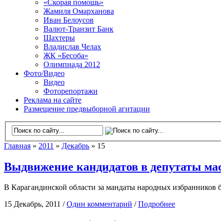
«Скорая помощь»
Жамиля Омарханова
Иван Белоусов
Валют-Транзит Банк
Шахтеры
Владислав Челах
ЖК «Бесоба»
Олимпиада 2012
Фото/Видео
Видео
Фоторепортажи
Реклама на сайте
Размещение предвыборной агитации
Главная
»
2011
»
Декабрь
» 15
Выдвижение кандидатов в депутаты ма
В Карагандинской области за мандаты народных избранников бу
15 Декабрь, 2011 /
Один комментарий
/
Подробнее