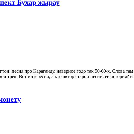
оспект Бухар жырау
гтон: песня про Караганду, наверное годо так 50-60-х. Слова там
ой трек. Вот интересно, а кто автор старой песни, ее история? 
монету