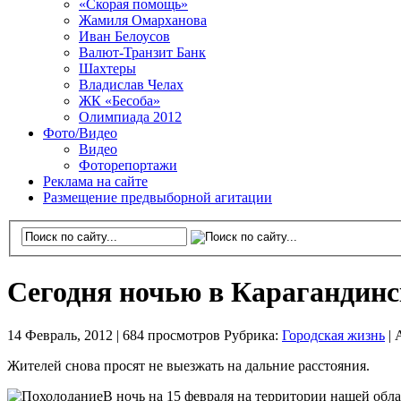
«Скорая помощь»
Жамиля Омарханова
Иван Белоусов
Валют-Транзит Банк
Шахтеры
Владислав Челах
ЖК «Бесоба»
Олимпиада 2012
Фото/Видео
Видео
Фоторепортажи
Реклама на сайте
Размещение предвыборной агитации
Сегодня ночью в Карагандинс
14 Февраль, 2012 |
684 просмотров
Рубрика:
Городская жизнь
|
Жителей снова просят не выезжать на дальние расстояния.
В ночь на 15 февраля на территории нашей обл