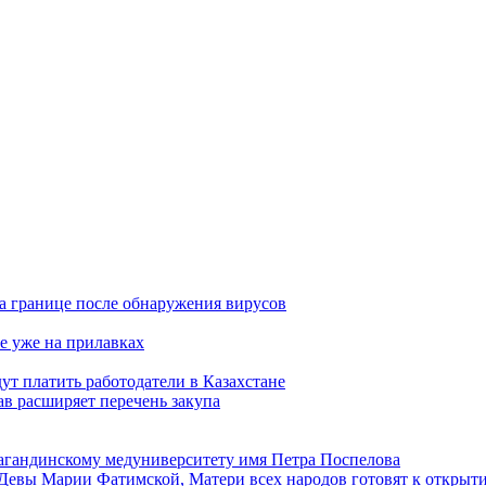
а границе после обнаружения вирусов
е уже на прилавках
ут платить работодатели в Казахстане
в расширяет перечень закупа
агандинскому медуниверситету имя Петра Поспелова
Девы Марии Фатимской, Матери всех народов готовят к открыт