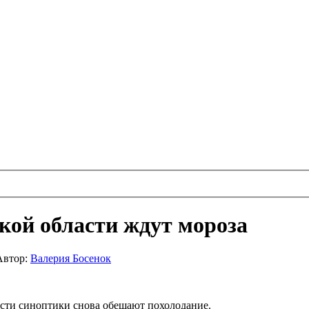
кой области ждут мороза
Автор:
Валерия Босенок
асти синоптики снова обещают похолодание.