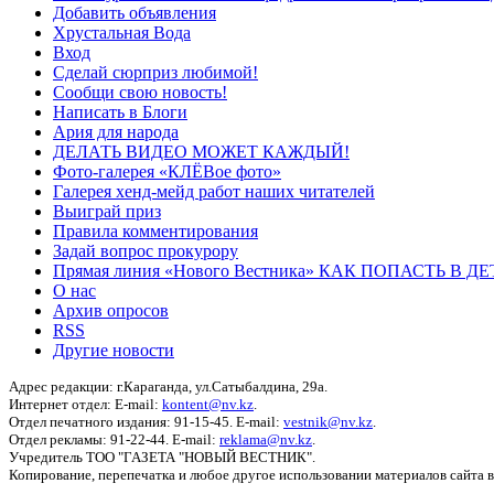
Добавить объявления
Хрустальная Вода
Вход
Сделай сюрприз любимой!
Сообщи свою новость!
Написать в Блоги
Ария для народа
ДЕЛАТЬ ВИДЕО МОЖЕТ КАЖДЫЙ!
Фото-галерея «КЛЁВое фото»
Галерея хенд-мейд работ наших читателей
Выиграй приз
Правила комментирования
Задай вопрос прокурору
Прямая линия «Нового Вестника» КАК ПОПАСТЬ В 
О нас
Архив опросов
RSS
Другие новости
Адрес редакции: г.Караганда, ул.Сатыбалдина, 29а.
Интернет отдел: E-mail:
kontent@nv.kz
.
Отдел печатного издания: 91-15-45. E-mail:
vestnik@nv.kz
.
Отдел рекламы: 91-22-44. E-mail:
reklama@nv.kz
.
Учредитель ТОО "ГАЗЕТА "НОВЫЙ ВЕСТНИК".
Копирование, перепечатка и любое другое использовании материалов сайта 