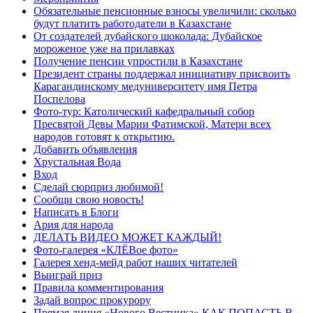
Обязательные пенсионные взносы увеличили: сколько
будут платить работодатели в Казахстане
От создателей дубайского шоколада: Дубайское
мороженое уже на прилавках
Получение пенсии упростили в Казахстане
Президент страны поддержал инициативу присвоить
Карагандинскому медуниверситету имя Петра
Поспелова
Фото-тур: Католический кафедральный собор
Пресвятой Девы Марии Фатимской, Матери всех
народов готовят к открытию.
Добавить объявления
Хрустальная Вода
Вход
Сделай сюрприз любимой!
Сообщи свою новость!
Написать в Блоги
Ария для народа
ДЕЛАТЬ ВИДЕО МОЖЕТ КАЖДЫЙ!
Фото-галерея «КЛЁВое фото»
Галерея хенд-мейд работ наших читателей
Выиграй приз
Правила комментирования
Задай вопрос прокурору
Прямая линия «Нового Вестника» КАК ПОПАСТЬ В