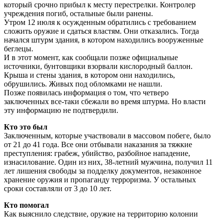
который срочно прибыл к месту перестрелки. Контролер
учреждения погиб, остальные были ранены.
Утром 12 июля к осужденным обратились с требованием
сложить оружие и сдаться властям. Они отказались. Тогда
начался штурм здания, в котором находились вооруженные
беглецы.
И в этот момент, как сообщали позже официальные
источники, бунтовщики взорвали кислородный баллон.
Крыша и стены здания, в котором они находились,
обрушились. Живых под обломками не нашли.
Позже появилась информация о том, что четверо
заключенных все-таки сбежали во время штурма. Но власти
эту информацию не подтвердили.
Кто это был
Заключенным, которые участвовали в массовом побеге, было
от 21 до 41 года. Все они отбывали наказания за тяжкие
преступления: грабеж, убийство, разбойное нападение,
изнасилование. Один из них, 38-летний мужчина, получил 11
лет лишения свободы за подделку документов, незаконное
хранение оружия и пропаганду терроризма. У остальных
сроки составляли от 3 до 10 лет.
Кто помогал
Как выяснило следствие, оружие на территорию колонии