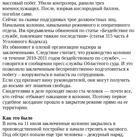
массовый побег. Убили контролера, ранили трех
военнослужащих. После, взорвав кислородный баллон,
погибли сами.
Сейчас на скамье подсудимых трое должностных лиц.
Начальник колонии, начальники режимного и оперативного
отдела. Им предъявлены обвинения по статье «Бездействие по
службе, повлекшее тяжкие последствия» (статья 315 часть 4
Уголовного Кодекса).
Их обвиняют в плохой организации надзора за
заключенными. Следствие считает, что руководство колонии
«в течение 2010-2011 годов бездействовало по службе», —
говорится в сообщении пресс-службы Областного суда. И это
позволило заключенным беспрепятственно подготовиться к
побегу – вооружиться и напасть на сотрудников.
Если суд признает вину руководителей, они могут получить
до восьми лет лишения свободы.
Свидетелями в деле проходят около ста человек — почти все,
кто сейчас отбывает наказание в колонии. Поэтому первое
судебное заседание прошло в закрытом режиме прямо на ее
территории.
Как это было
В ночь на 11 июля заключенные колонии закрылись в
производственной постройке и начали стрелять в часового.
Под обстрел попали еще три человека – дежурный наряд,