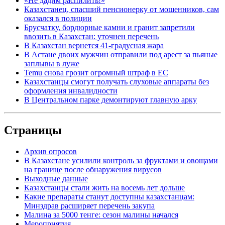
«Не дадим распилить!»
Казахстанец, спасший пенсионерку от мошенников, сам
оказался в полиции
Брусчатку, бордюрные камни и гранит запретили
ввозить в Казахстан: уточнен перечень
В Казахстан вернется 41-градусная жара
В Астане двоих мужчин отправили под арест за пьяные
заплывы в луже
Temu снова грозит огромный штраф в ЕС
Казахстанцы смогут получать слуховые аппараты без
оформления инвалидности
В Центральном парке демонтируют главную арку
Страницы
Архив опросов
В Казахстане усилили контроль за фруктами и овощами
на границе после обнаружения вирусов
Выходные данные
Казахстанцы стали жить на восемь лет дольше
Какие препараты станут доступны казахстанцам:
Минздрав расширяет перечень закупа
Малина за 5000 тенге: сезон малины начался
Мероприятия