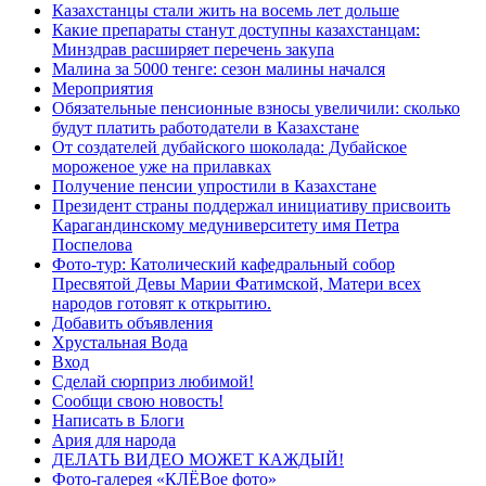
Казахстанцы стали жить на восемь лет дольше
Какие препараты станут доступны казахстанцам:
Минздрав расширяет перечень закупа
Малина за 5000 тенге: сезон малины начался
Мероприятия
Обязательные пенсионные взносы увеличили: сколько
будут платить работодатели в Казахстане
От создателей дубайского шоколада: Дубайское
мороженое уже на прилавках
Получение пенсии упростили в Казахстане
Президент страны поддержал инициативу присвоить
Карагандинскому медуниверситету имя Петра
Поспелова
Фото-тур: Католический кафедральный собор
Пресвятой Девы Марии Фатимской, Матери всех
народов готовят к открытию.
Добавить объявления
Хрустальная Вода
Вход
Сделай сюрприз любимой!
Сообщи свою новость!
Написать в Блоги
Ария для народа
ДЕЛАТЬ ВИДЕО МОЖЕТ КАЖДЫЙ!
Фото-галерея «КЛЁВое фото»