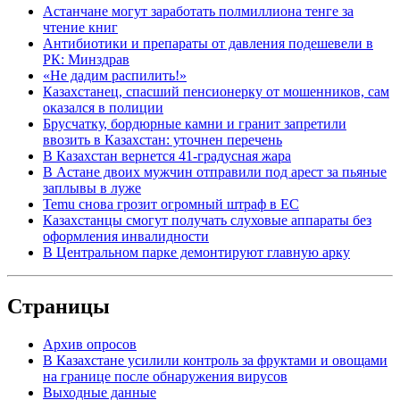
Астанчане могут заработать полмиллиона тенге за
чтение книг
Антибиотики и препараты от давления подешевели в
РК: Минздрав
«Не дадим распилить!»
Казахстанец, спасший пенсионерку от мошенников, сам
оказался в полиции
Брусчатку, бордюрные камни и гранит запретили
ввозить в Казахстан: уточнен перечень
В Казахстан вернется 41-градусная жара
В Астане двоих мужчин отправили под арест за пьяные
заплывы в луже
Temu снова грозит огромный штраф в ЕС
Казахстанцы смогут получать слуховые аппараты без
оформления инвалидности
В Центральном парке демонтируют главную арку
Страницы
Архив опросов
В Казахстане усилили контроль за фруктами и овощами
на границе после обнаружения вирусов
Выходные данные