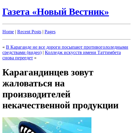
Газета «Новый Вестник»
Home
|
Recent Posts
|
Pages
«
В Караганде не все дороги посыпают противогололедными
средствами (видео)
|
Колледж искусств имени Таттимбета
снова переедет
»
Карагандинцев зовут
жаловаться на
производителей
некачественной продукции