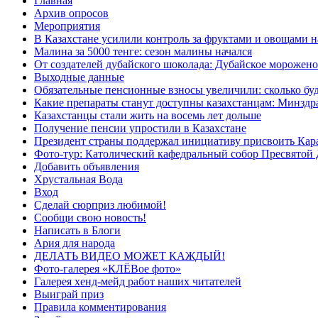
Главная
Архив опросов
Мероприятия
В Казахстане усилили контроль за фруктами и овощами н
Малина за 5000 тенге: сезон малины начался
От создателей дубайского шоколада: Дубайское морожено
Выходные данные
Обязательные пенсионные взносы увеличили: сколько буд
Какие препараты станут доступны казахстанцам: Минздра
Казахстанцы стали жить на восемь лет дольше
Получение пенсии упростили в Казахстане
Президент страны поддержал инициативу присвоить Кар
Фото-тур: Католический кафедральный собор Пресвятой 
Добавить объявления
Хрустальная Вода
Вход
Сделай сюрприз любимой!
Сообщи свою новость!
Написать в Блоги
Ария для народа
ДЕЛАТЬ ВИДЕО МОЖЕТ КАЖДЫЙ!
Фото-галерея «КЛЁВое фото»
Галерея хенд-мейд работ наших читателей
Выиграй приз
Правила комментирования