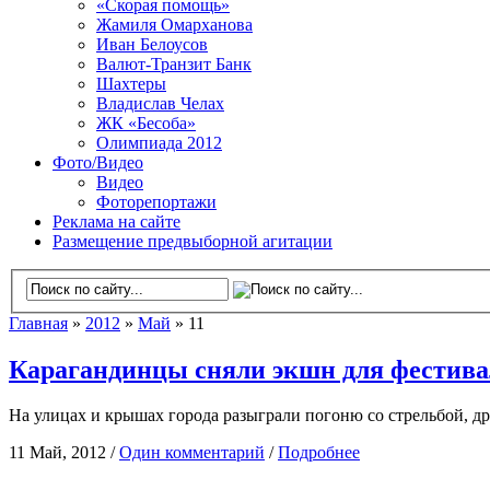
«Скорая помощь»
Жамиля Омарханова
Иван Белоусов
Валют-Транзит Банк
Шахтеры
Владислав Челах
ЖК «Бесоба»
Олимпиада 2012
Фото/Видео
Видео
Фоторепортажи
Реклама на сайте
Размещение предвыборной агитации
Главная
»
2012
»
Май
» 11
Карагандинцы сняли экшн для фестива
На улицах и крышах города разыграли погоню со стрельбой, д
11 Май, 2012 /
Один комментарий
/
Подробнее