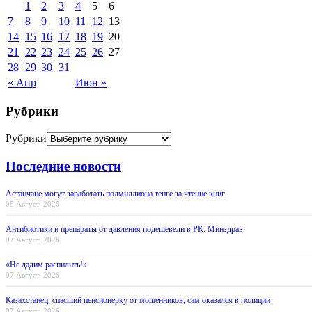
1
2
3
4
5
6
7
8
9
10
11
12
13
14
15
16
17
18
19
20
21
22
23
24
25
26
27
28
29
30
31
« Апр
Июн »
Рубрики
Рубрики
Последние новости
Астанчане могут заработать полмиллиона тенге за чтение книг
08 Август, 2026
Антибиотики и препараты от давления подешевели в РК: Минздрав
07 Август, 2026
«Не дадим распилить!»
07 Август, 2026
Казахстанец, спасший пенсионерку от мошенников, сам оказался в полиции
07 Август, 2026