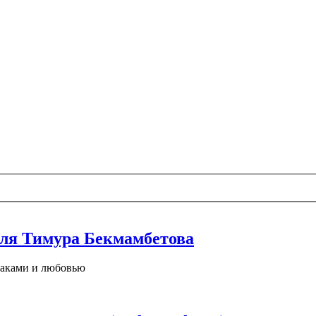
ля Тимура Бекмамбетова
раками и любовью