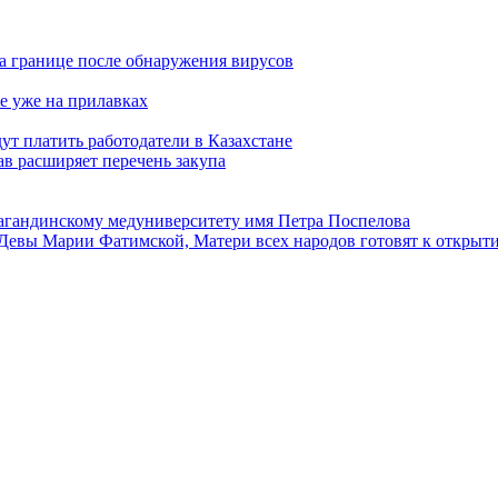
а границе после обнаружения вирусов
е уже на прилавках
ут платить работодатели в Казахстане
в расширяет перечень закупа
агандинскому медуниверситету имя Петра Поспелова
Девы Марии Фатимской, Матери всех народов готовят к открыт