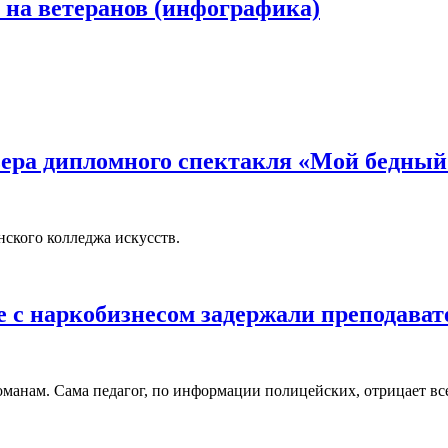
 на ветеранов (инфографика)
ьера дипломного спектакля «Мой бедны
нского колледжа искусств.
бе с наркобизнесом задержали преподава
оманам. Сама педагог, по информации полицейских, отрицает все