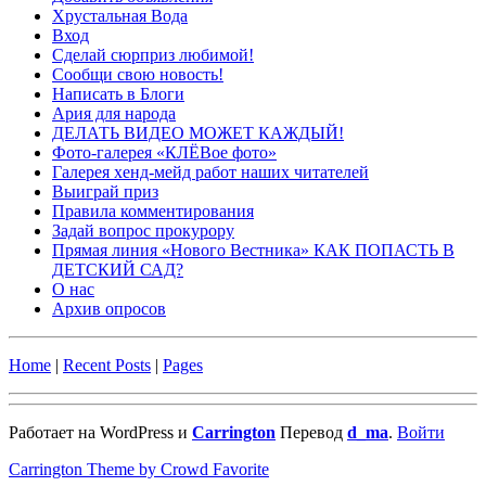
Хрустальная Вода
Вход
Сделай сюрприз любимой!
Сообщи свою новость!
Написать в Блоги
Ария для народа
ДЕЛАТЬ ВИДЕО МОЖЕТ КАЖДЫЙ!
Фото-галерея «КЛЁВое фото»
Галерея хенд-мейд работ наших читателей
Выиграй приз
Правила комментирования
Задай вопрос прокурору
Прямая линия «Нового Вестника» КАК ПОПАСТЬ В
ДЕТСКИЙ САД?
О нас
Архив опросов
Home
|
Recent Posts
|
Pages
Работает на WordPress и
Carrington
Перевод
d_ma
.
Войти
Carrington Theme by Crowd Favorite