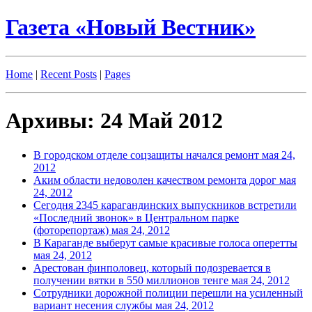
Газета «Новый Вестник»
Home
|
Recent Posts
|
Pages
Архивы: 24 Май 2012
В городском отделе соцзащиты начался ремонт
мая 24,
2012
Аким области недоволен качеством ремонта дорог
мая
24, 2012
Сегодня 2345 карагандинских выпускников встретили
«Последний звонок» в Центральном парке
(фоторепортаж)
мая 24, 2012
В Караганде выберут самые красивые голоса оперетты
мая 24, 2012
Арестован финполовец, который подозревается в
получении вятки в 550 миллионов тенге
мая 24, 2012
Сотрудники дорожной полиции перешли на усиленный
вариант несения службы
мая 24, 2012