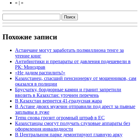
«
|
»
Похожие записи
Астанчане могут заработать полмиллиона тенге за
чтение книг
Антибиотики и препараты от давления подешевели в
РК: Минздрав
«Не дадим распилить!»
Казахстанец, спасший пенсионерку от мошенников, сам
оказался в полиции
Брусчатку, бордюрные камни и гранит запретили
ввозить в Казахстан: уточнен перечень
В Казахстан вернется 41-градусная жара
В Астане двоих мужчин отправили под арест за пьяные
заплывы в луже
Temu снова грозит огромный штраф в ЕС
Казахстанцы смогут получать слуховые аппараты без
оформления инвалидности
В Центральном парке демонтируют главную арку