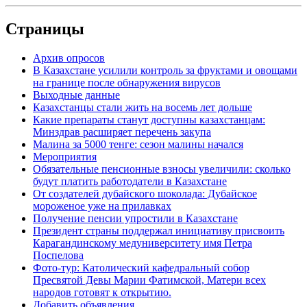
Страницы
Архив опросов
В Казахстане усилили контроль за фруктами и овощами
на границе после обнаружения вирусов
Выходные данные
Казахстанцы стали жить на восемь лет дольше
Какие препараты станут доступны казахстанцам:
Минздрав расширяет перечень закупа
Малина за 5000 тенге: сезон малины начался
Мероприятия
Обязательные пенсионные взносы увеличили: сколько
будут платить работодатели в Казахстане
От создателей дубайского шоколада: Дубайское
мороженое уже на прилавках
Получение пенсии упростили в Казахстане
Президент страны поддержал инициативу присвоить
Карагандинскому медуниверситету имя Петра
Поспелова
Фото-тур: Католический кафедральный собор
Пресвятой Девы Марии Фатимской, Матери всех
народов готовят к открытию.
Добавить объявления