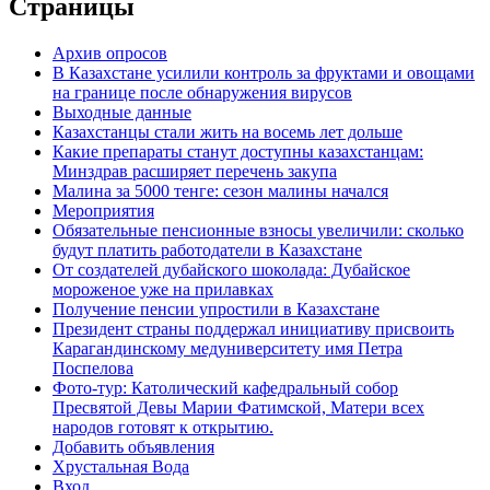
Страницы
Архив опросов
В Казахстане усилили контроль за фруктами и овощами
на границе после обнаружения вирусов
Выходные данные
Казахстанцы стали жить на восемь лет дольше
Какие препараты станут доступны казахстанцам:
Минздрав расширяет перечень закупа
Малина за 5000 тенге: сезон малины начался
Мероприятия
Обязательные пенсионные взносы увеличили: сколько
будут платить работодатели в Казахстане
От создателей дубайского шоколада: Дубайское
мороженое уже на прилавках
Получение пенсии упростили в Казахстане
Президент страны поддержал инициативу присвоить
Карагандинскому медуниверситету имя Петра
Поспелова
Фото-тур: Католический кафедральный собор
Пресвятой Девы Марии Фатимской, Матери всех
народов готовят к открытию.
Добавить объявления
Хрустальная Вода
Вход