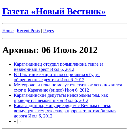
Газета «Новый Вестник»
Home
|
Recent Posts
|
Pages
Архивы: 06 Июль 2012
Карагандинец отсудил полмиллиона тенге за
незаконный арест
Июл 6, 2012
В Шахтинске мирить поссорившихся будут
общественные деятели
Июл 6, 2012
Метеорологи пока не могут ответить от чего появился
смог в Караганде (видео)
Июл 6, 2012
Карагандинские депутаты недовольны тем, как
проводится ремонт школ
Июл 6, 2012
Карагандинцы, живущие рядом с Вечным огнем,
возмущены тем, что сквер прорежет автомобильная
дорога
Июл 6, 2012
«
|
»