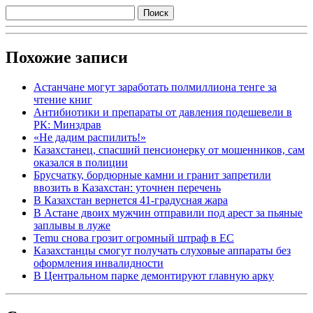
Похожие записи
Астанчане могут заработать полмиллиона тенге за
чтение книг
Антибиотики и препараты от давления подешевели в
РК: Минздрав
«Не дадим распилить!»
Казахстанец, спасший пенсионерку от мошенников, сам
оказался в полиции
Брусчатку, бордюрные камни и гранит запретили
ввозить в Казахстан: уточнен перечень
В Казахстан вернется 41-градусная жара
В Астане двоих мужчин отправили под арест за пьяные
заплывы в луже
Temu снова грозит огромный штраф в ЕС
Казахстанцы смогут получать слуховые аппараты без
оформления инвалидности
В Центральном парке демонтируют главную арку