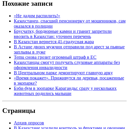
Похожие записи
«Не дадим распилить!»
Казахстанец, спасший пенсионерку от мошенников, сам
оказался в полиции
Брусчатку, бордюрные камни и гранит запретили
ввозить в Казахстан: уточнен перечень
В Казахстан вернется 41-градусная жара
В Астане двоих мужчин отправили под арест за пьяные
заплывы в луже
Temu снова грозит огромный штраф в ЕС
Казахстанцы смогут получать слуховые аппараты без
оформления инвалидности
В Центральном парке демонтируют главную арку
«Время покажет». Приживутся ли деревья, посаженные
в экопарке?
Бэби-бум в зоопарке Караганды: сразу у нескольких
животных родились малыши
Страницы
Архив опросов
В Казахстане усилили контроль за фруктами и овощами