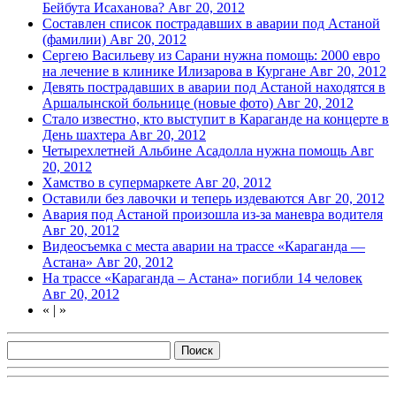
Бейбута Исаханова?
Авг 20, 2012
Составлен список пострадавших в аварии под Астаной
(фамилии)
Авг 20, 2012
Сергею Васильеву из Сарани нужна помощь: 2000 евро
на лечение в клинике Илизарова в Кургане
Авг 20, 2012
Девять пострадавших в аварии под Астаной находятся в
Аршалынской больнице (новые фото)
Авг 20, 2012
Стало известно, кто выступит в Караганде на концерте в
День шахтера
Авг 20, 2012
Четырехлетней Альбине Асадолла нужна помощь
Авг
20, 2012
Хамство в супермаркете
Авг 20, 2012
Оставили без лавочки и теперь издеваются
Авг 20, 2012
Авария под Астаной произошла из-за маневра водителя
Авг 20, 2012
Видеосъемка с места аварии на трассе «Караганда —
Астана»
Авг 20, 2012
На трассе «Караганда – Астана» погибли 14 человек
Авг 20, 2012
«
|
»