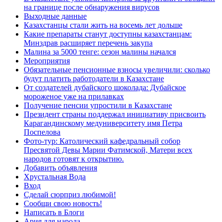
на границе после обнаружения вирусов
Выходные данные
Казахстанцы стали жить на восемь лет дольше
Какие препараты станут доступны казахстанцам:
Минздрав расширяет перечень закупа
Малина за 5000 тенге: сезон малины начался
Мероприятия
Обязательные пенсионные взносы увеличили: сколько
будут платить работодатели в Казахстане
От создателей дубайского шоколада: Дубайское
мороженое уже на прилавках
Получение пенсии упростили в Казахстане
Президент страны поддержал инициативу присвоить
Карагандинскому медуниверситету имя Петра
Поспелова
Фото-тур: Католический кафедральный собор
Пресвятой Девы Марии Фатимской, Матери всех
народов готовят к открытию.
Добавить объявления
Хрустальная Вода
Вход
Сделай сюрприз любимой!
Сообщи свою новость!
Написать в Блоги
Ария для народа