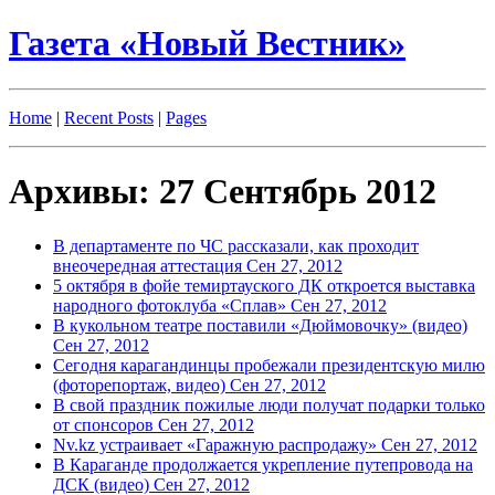
Газета «Новый Вестник»
Home
|
Recent Posts
|
Pages
Архивы: 27 Сентябрь 2012
В департаменте по ЧС рассказали, как проходит
внеочередная аттестация
Сен 27, 2012
5 октября в фойе темиртауского ДК откроется выставка
народного фотоклуба «Сплав»
Сен 27, 2012
В кукольном театре поставили «Дюймовочку» (видео)
Сен 27, 2012
Сегодня карагандинцы пробежали президентскую милю
(фоторепортаж, видео)
Сен 27, 2012
В свой праздник пожилые люди получат подарки только
от спонсоров
Сен 27, 2012
Nv.kz устраивает «Гаражную распродажу»
Сен 27, 2012
В Караганде продолжается укрепление путепровода на
ДСК (видео)
Сен 27, 2012