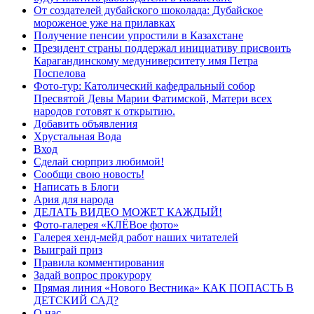
От создателей дубайского шоколада: Дубайское
мороженое уже на прилавках
Получение пенсии упростили в Казахстане
Президент страны поддержал инициативу присвоить
Карагандинскому медуниверситету имя Петра
Поспелова
Фото-тур: Католический кафедральный собор
Пресвятой Девы Марии Фатимской, Матери всех
народов готовят к открытию.
Добавить объявления
Хрустальная Вода
Вход
Сделай сюрприз любимой!
Сообщи свою новость!
Написать в Блоги
Ария для народа
ДЕЛАТЬ ВИДЕО МОЖЕТ КАЖДЫЙ!
Фото-галерея «КЛЁВое фото»
Галерея хенд-мейд работ наших читателей
Выиграй приз
Правила комментирования
Задай вопрос прокурору
Прямая линия «Нового Вестника» КАК ПОПАСТЬ В
ДЕТСКИЙ САД?
О нас