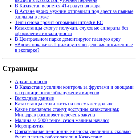
ввозить в Казахстан: уточнен перечень
В Казахстан вернется 41-градусная жара
В Астане двоих мужчин отправили под арест за пьяные
заплывы в луже
Temu снова грозит огромный штраф в ЕС
Казахстанцы смогут получать слуховые аппараты без
оформления инвалидности
В Центральном парке демонтируют главную арку
«Время покажет». Приживутся ли деревья, посаженные
в экопарке?
Страницы
Архив опросов
В Казахстане усилили контроль за фруктами и овощами
на границе после обнаружения вирусов
Выходные данные
Казахстанцы стали жить на восемь лет дольше
Какие препараты станут доступны казахстанцам:
Минздрав расширяет перечень закупа
Малина за 5000 тенге: сезон малины начался
Мероприятия
Обязательные пенсионные взносы увеличили: сколько
будут платить работодатели в Казахстане