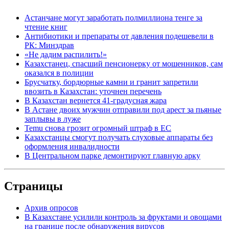
Астанчане могут заработать полмиллиона тенге за
чтение книг
Антибиотики и препараты от давления подешевели в
РК: Минздрав
«Не дадим распилить!»
Казахстанец, спасший пенсионерку от мошенников, сам
оказался в полиции
Брусчатку, бордюрные камни и гранит запретили
ввозить в Казахстан: уточнен перечень
В Казахстан вернется 41-градусная жара
В Астане двоих мужчин отправили под арест за пьяные
заплывы в луже
Temu снова грозит огромный штраф в ЕС
Казахстанцы смогут получать слуховые аппараты без
оформления инвалидности
В Центральном парке демонтируют главную арку
Страницы
Архив опросов
В Казахстане усилили контроль за фруктами и овощами
на границе после обнаружения вирусов