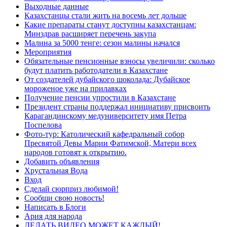
Выходные данные
Казахстанцы стали жить на восемь лет дольше
Какие препараты станут доступны казахстанцам:
Минздрав расширяет перечень закупа
Малина за 5000 тенге: сезон малины начался
Мероприятия
Обязательные пенсионные взносы увеличили: сколько
будут платить работодатели в Казахстане
От создателей дубайского шоколада: Дубайское
мороженое уже на прилавках
Получение пенсии упростили в Казахстане
Президент страны поддержал инициативу присвоить
Карагандинскому медуниверситету имя Петра
Поспелова
Фото-тур: Католический кафедральный собор
Пресвятой Девы Марии Фатимской, Матери всех
народов готовят к открытию.
Добавить объявления
Хрустальная Вода
Вход
Сделай сюрприз любимой!
Сообщи свою новость!
Написать в Блоги
Ария для народа
ДЕЛАТЬ ВИДЕО МОЖЕТ КАЖДЫЙ!