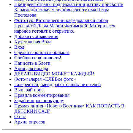
Президент страны поддержал инициативу присвоить
Карагандинскому медуниверситету имя Петра
Поспелова
Фото-тур: Католический кафедральный собор
Пресвятой Девы Марии Фатимской, Матери всех
народов готовят к открытию.
Добавить объявления
Хрустальная Вода
Вход
Сделай сюрприз любимой!
Сообщи свою новость!
Написать в Блоги
Ария для народа
ДЕЛАТЬ ВИДЕО МОЖЕТ КАЖДЫЙ!
Фото-галерея «КЛЁВое фото»
Галерея хенд-мейд работ наших читателей
Выиграй приз
Правила комментирования
Задай вопрос прокурору
Прямая линия «Нового Вестника» КАК ПОПАСТЬ В
ДЕТСКИЙ САД?
О нас
Архив опросов