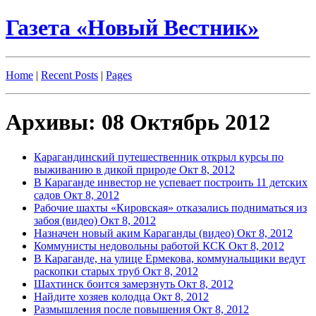
Газета «Новый Вестник»
Home
|
Recent Posts
|
Pages
Архивы: 08 Октябрь 2012
Карагандинский путешественник открыл курсы по
выживанию в дикой природе
Окт 8, 2012
В Караганде инвестор не успевает построить 11 детских
садов
Окт 8, 2012
Рабочие шахты «Кировская» отказались подниматься из
забоя (видео)
Окт 8, 2012
Назначен новый аким Караганды (видео)
Окт 8, 2012
Коммунисты недовольны работой КСК
Окт 8, 2012
В Караганде, на улице Ермекова, коммунальщики ведут
раскопки старых труб
Окт 8, 2012
Шахтинск боится замерзнуть
Окт 8, 2012
Найдите хозяев колодца
Окт 8, 2012
Размышления после повышения
Окт 8, 2012