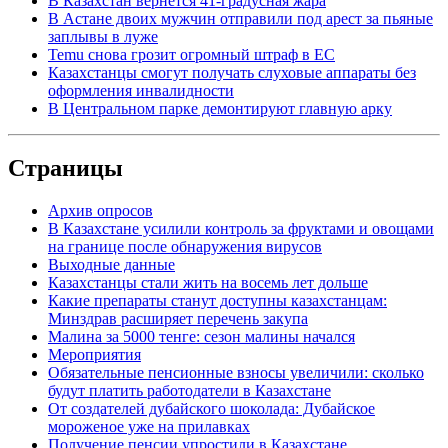
В Казахстан вернется 41-градусная жара
В Астане двоих мужчин отправили под арест за пьяные
заплывы в луже
Temu снова грозит огромный штраф в ЕС
Казахстанцы смогут получать слуховые аппараты без
оформления инвалидности
В Центральном парке демонтируют главную арку
Страницы
Архив опросов
В Казахстане усилили контроль за фруктами и овощами
на границе после обнаружения вирусов
Выходные данные
Казахстанцы стали жить на восемь лет дольше
Какие препараты станут доступны казахстанцам:
Минздрав расширяет перечень закупа
Малина за 5000 тенге: сезон малины начался
Мероприятия
Обязательные пенсионные взносы увеличили: сколько
будут платить работодатели в Казахстане
От создателей дубайского шоколада: Дубайское
мороженое уже на прилавках
Получение пенсии упростили в Казахстане