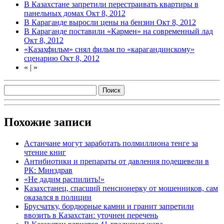
В Казахстане запретили перестраивать квартиры в
панельных домах
Окт 8, 2012
В Караганде выросли цены на бензин
Окт 8, 2012
В Караганде поставили «Кармен» на современный лад
Окт 8, 2012
«Казахфильм» снял фильм по «карагандинскому»
сценарию
Окт 8, 2012
«
|
»
Похожие записи
Астанчане могут заработать полмиллиона тенге за
чтение книг
Антибиотики и препараты от давления подешевели в
РК: Минздрав
«Не дадим распилить!»
Казахстанец, спасший пенсионерку от мошенников, сам
оказался в полиции
Брусчатку, бордюрные камни и гранит запретили
ввозить в Казахстан: уточнен перечень