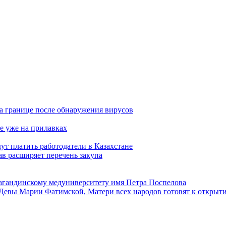
а границе после обнаружения вирусов
е уже на прилавках
ут платить работодатели в Казахстане
в расширяет перечень закупа
агандинскому медуниверситету имя Петра Поспелова
Девы Марии Фатимской, Матери всех народов готовят к открыт