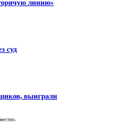
горячую линию»
з суд
щиков, выиграли
вестно.