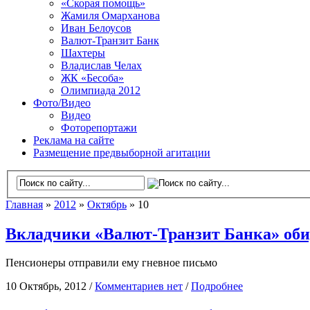
«Скорая помощь»
Жамиля Омарханова
Иван Белоусов
Валют-Транзит Банк
Шахтеры
Владислав Челах
ЖК «Бесоба»
Олимпиада 2012
Фото/Видео
Видео
Фоторепортажи
Реклама на сайте
Размещение предвыборной агитации
Главная
»
2012
»
Октябрь
» 10
Вкладчики «Валют-Транзит Банка» обид
Пенсионеры отправили ему гневное письмо
10 Октябрь, 2012 /
Комментариев нет
/
Подробнее