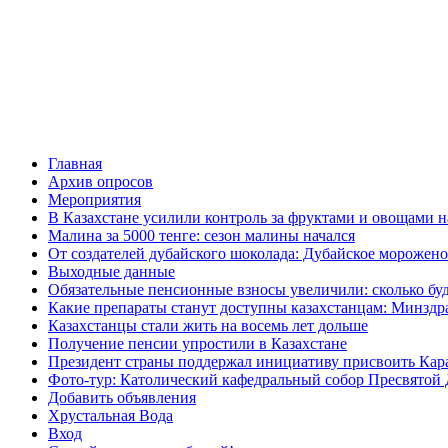
Главная
Архив опросов
Мероприятия
В Казахстане усилили контроль за фруктами и овощами н
Малина за 5000 тенге: сезон малины начался
От создателей дубайского шоколада: Дубайское морожено
Выходные данные
Обязательные пенсионные взносы увеличили: сколько буд
Какие препараты станут доступны казахстанцам: Минздра
Казахстанцы стали жить на восемь лет дольше
Получение пенсии упростили в Казахстане
Президент страны поддержал инициативу присвоить Кар
Фото-тур: Католический кафедральный собор Пресвятой 
Добавить объявления
Хрустальная Вода
Вход