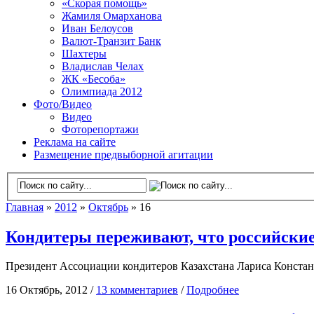
«Скорая помощь»
Жамиля Омарханова
Иван Белоусов
Валют-Транзит Банк
Шахтеры
Владислав Челах
ЖК «Бесоба»
Олимпиада 2012
Фото/Видео
Видео
Фоторепортажи
Реклама на сайте
Размещение предвыборной агитации
Главная
»
2012
»
Октябрь
» 16
Кондитеры переживают, что российски
Президент Ассоциации кондитеров Казахстана Лариса Констант
16 Октябрь, 2012 /
13 комментариев
/
Подробнее