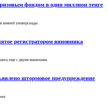
ризовым фондом в один миллион тенге
ля зимней универсиады
нятое регистратором виновника
вшись еще с двумя машинами.
бъявлено штормовое предупреждение
нег.