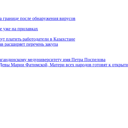
а границе после обнаружения вирусов
е уже на прилавках
ут платить работодатели в Казахстане
в расширяет перечень закупа
агандинскому медуниверситету имя Петра Поспелова
Девы Марии Фатимской, Матери всех народов готовят к открыт