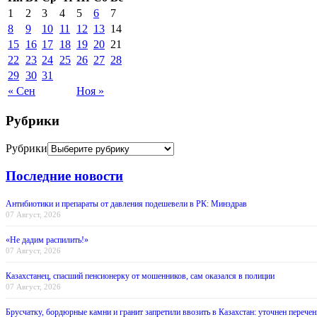
1
2
3
4
5
6
7
8
9
10
11
12
13
14
15
16
17
18
19
20
21
22
23
24
25
26
27
28
29
30
31
« Сен
Ноя »
Рубрики
Рубрики
Последние новости
Антибиотики и препараты от давления подешевели в РК: Минздрав
07 Август, 2026
«Не дадим распилить!»
07 Август, 2026
Казахстанец, спасший пенсионерку от мошенников, сам оказался в полиции
07 Август, 2026
Брусчатку, бордюрные камни и гранит запретили ввозить в Казахстан: уточнен перечен