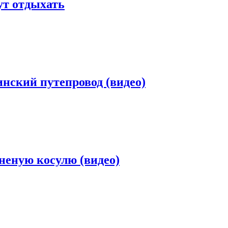
ут отдыхать
нский путепровод (видео)
неную косулю (видео)