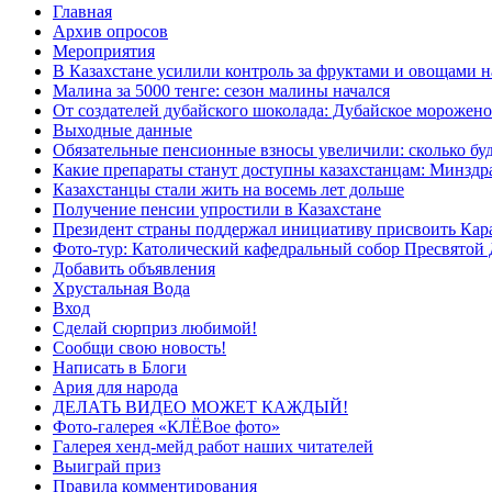
Главная
Архив опросов
Мероприятия
В Казахстане усилили контроль за фруктами и овощами н
Малина за 5000 тенге: сезон малины начался
От создателей дубайского шоколада: Дубайское морожено
Выходные данные
Обязательные пенсионные взносы увеличили: сколько буд
Какие препараты станут доступны казахстанцам: Минздра
Казахстанцы стали жить на восемь лет дольше
Получение пенсии упростили в Казахстане
Президент страны поддержал инициативу присвоить Кар
Фото-тур: Католический кафедральный собор Пресвятой 
Добавить объявления
Хрустальная Вода
Вход
Сделай сюрприз любимой!
Сообщи свою новость!
Написать в Блоги
Ария для народа
ДЕЛАТЬ ВИДЕО МОЖЕТ КАЖДЫЙ!
Фото-галерея «КЛЁВое фото»
Галерея хенд-мейд работ наших читателей
Выиграй приз
Правила комментирования