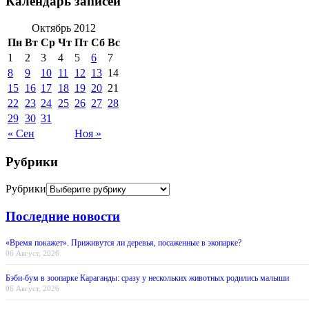
Календарь записей
Октябрь 2012
Пн
Вт
Ср
Чт
Пт
Сб
Вс
1
2
3
4
5
6
7
8
9
10
11
12
13
14
15
16
17
18
19
20
21
22
23
24
25
26
27
28
29
30
31
« Сен
Ноя »
Рубрики
Рубрики
Последние новости
«Время покажет». Приживутся ли деревья, посаженные в экопарке?
06 Август, 2026
Бэби-бум в зоопарке Караганды: сразу у нескольких животных родились малыши
06 Август, 2026