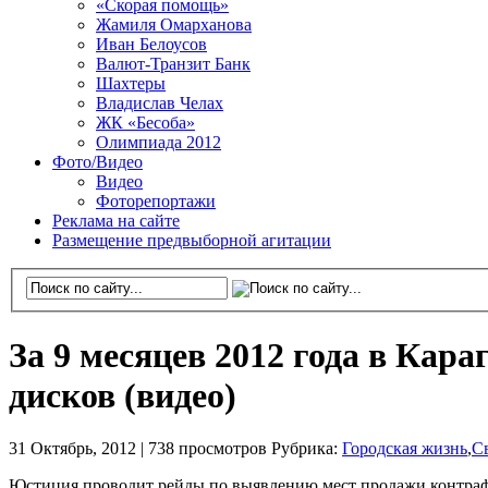
«Скорая помощь»
Жамиля Омарханова
Иван Белоусов
Валют-Транзит Банк
Шахтеры
Владислав Челах
ЖК «Бесоба»
Олимпиада 2012
Фото/Видео
Видео
Фоторепортажи
Реклама на сайте
Размещение предвыборной агитации
За 9 месяцев 2012 года в Кар
дисков (видео)
31 Октябрь, 2012 |
738 просмотров
Рубрика:
Городская жизнь
,
С
Юстиция проводит рейды по выявлению мест продажи контраф