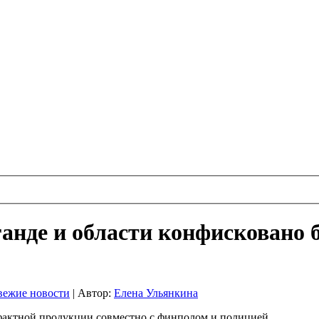
аганде и области конфисковано
вежие новости
|
Автор:
Елена Ульянкина
актной продукции совместно с финполом и полицией