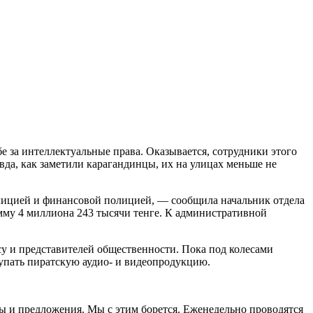
е за интеллектуальные права. Оказывается, сотрудники этого
да, как заметили карагандинцы, их на улицах меньше не
лицией и финансовой полицией, — сообщила начальник отдела
мму 4 миллиона 243 тысячи тенге. К административной
у и представителей общественности. Пока под колесами
упать пиратскую аудио- и видеопродукцию.
бы и предложения. Мы с этим борется. Еженедельно проводятся