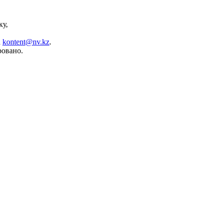
ку,
а
kontent@nv.kz
.
ровано.