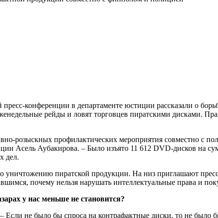
й пресс-конференции в департаменте юстиции рассказали о борьб
енедельные рейды и ловят торговцев пиратскими дисками. Прав
тивно-розыскных профилактических мероприятия совместно с по
ции Асель Аубакирова. – Было изъято 11 612 DVD-дисков на су
х дел.
по уничтожению пиратской продукции. На низ приглашают пресс
авшимся, почему нельзя нарушать интеллектуальные права и пок
азарах у нас меньше не становится?
– Если не было бы спроса на контрафактные диски, то не было 