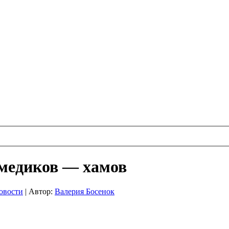
 медиков — хамов
овости
|
Автор:
Валерия Босенок