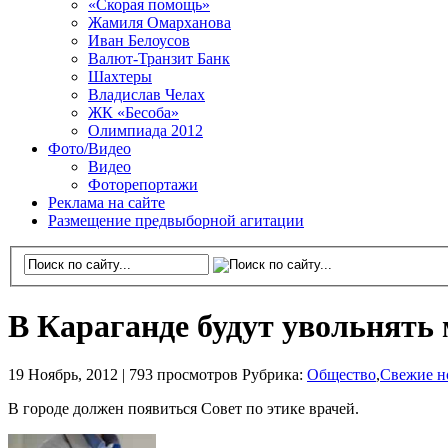
«Скорая помощь»
Жамиля Омарханова
Иван Белоусов
Валют-Транзит Банк
Шахтеры
Владислав Челах
ЖК «Бесоба»
Олимпиада 2012
Фото/Видео
Видео
Фоторепортажи
Реклама на сайте
Размещение предвыборной агитации
В Караганде будут увольнять
19 Ноябрь, 2012 |
793 просмотров
Рубрика:
Общество
,
Свежие н
В городе должен появиться Совет по этике врачей.