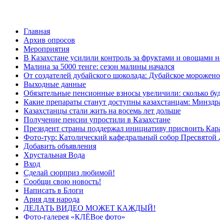
Главная
Архив опросов
Мероприятия
В Казахстане усилили контроль за фруктами и овощами н
Малина за 5000 тенге: сезон малины начался
От создателей дубайского шоколада: Дубайское морожено
Выходные данные
Обязательные пенсионные взносы увеличили: сколько буд
Какие препараты станут доступны казахстанцам: Минздра
Казахстанцы стали жить на восемь лет дольше
Получение пенсии упростили в Казахстане
Президент страны поддержал инициативу присвоить Кар
Фото-тур: Католический кафедральный собор Пресвятой 
Добавить объявления
Хрустальная Вода
Вход
Сделай сюрприз любимой!
Сообщи свою новость!
Написать в Блоги
Ария для народа
ДЕЛАТЬ ВИДЕО МОЖЕТ КАЖДЫЙ!
Фото-галерея «КЛЁВое фото»