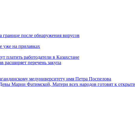
а границе после обнаружения вирусов
е уже на прилавках
ут платить работодатели в Казахстане
в расширяет перечень закупа
агандинскому медуниверситету имя Петра Поспелова
Девы Марии Фатимской, Матери всех народов готовят к открыт