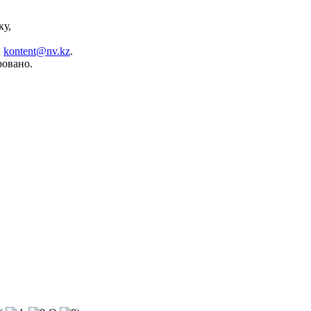
ку,
а
kontent@nv.kz
.
ровано.