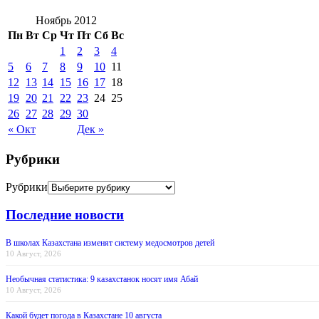
Ноябрь 2012
Пн
Вт
Ср
Чт
Пт
Сб
Вс
1
2
3
4
5
6
7
8
9
10
11
12
13
14
15
16
17
18
19
20
21
22
23
24
25
26
27
28
29
30
« Окт
Дек »
Рубрики
Рубрики
Последние новости
В школах Казахстана изменят систему медосмотров детей
10 Август, 2026
Необычная статистика: 9 казахстанок носят имя Абай
10 Август, 2026
Какой будет погода в Казахстане 10 августа