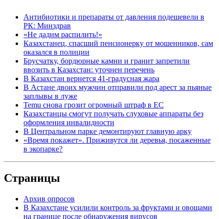
Антибиотики и препараты от давления подешевели в
РК: Минздрав
«Не дадим распилить!»
Казахстанец, спасший пенсионерку от мошенников, сам
оказался в полиции
Брусчатку, бордюрные камни и гранит запретили
ввозить в Казахстан: уточнен перечень
В Казахстан вернется 41-градусная жара
В Астане двоих мужчин отправили под арест за пьяные
заплывы в луже
Temu снова грозит огромный штраф в ЕС
Казахстанцы смогут получать слуховые аппараты без
оформления инвалидности
В Центральном парке демонтируют главную арку
«Время покажет». Приживутся ли деревья, посаженные
в экопарке?
Страницы
Архив опросов
В Казахстане усилили контроль за фруктами и овощами
на границе после обнаружения вирусов