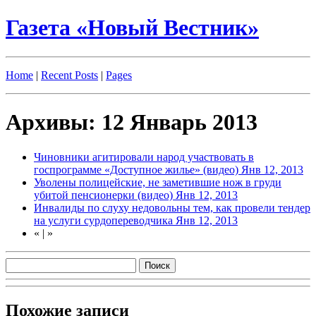
Газета «Новый Вестник»
Home
|
Recent Posts
|
Pages
Архивы: 12 Январь 2013
Чиновники агитировали народ участвовать в
госпрограмме «Доступное жилье» (видео)
Янв 12, 2013
Уволены полицейские, не заметившие нож в груди
убитой пенсионерки (видео)
Янв 12, 2013
Инвалиды по слуху недовольны тем, как провели тендер
на услуги сурдопереводчика
Янв 12, 2013
«
|
»
Похожие записи