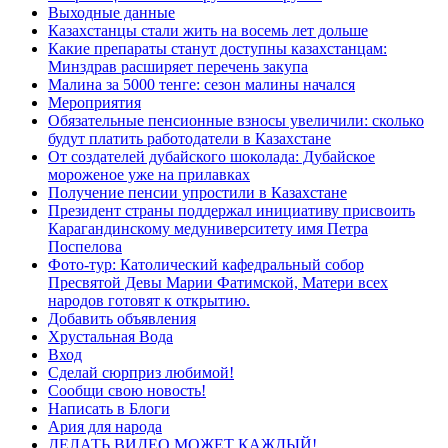
Выходные данные
Казахстанцы стали жить на восемь лет дольше
Какие препараты станут доступны казахстанцам:
Минздрав расширяет перечень закупа
Малина за 5000 тенге: сезон малины начался
Мероприятия
Обязательные пенсионные взносы увеличили: сколько
будут платить работодатели в Казахстане
От создателей дубайского шоколада: Дубайское
мороженое уже на прилавках
Получение пенсии упростили в Казахстане
Президент страны поддержал инициативу присвоить
Карагандинскому медуниверситету имя Петра
Поспелова
Фото-тур: Католический кафедральный собор
Пресвятой Девы Марии Фатимской, Матери всех
народов готовят к открытию.
Добавить объявления
Хрустальная Вода
Вход
Сделай сюрприз любимой!
Сообщи свою новость!
Написать в Блоги
Ария для народа
ДЕЛАТЬ ВИДЕО МОЖЕТ КАЖДЫЙ!