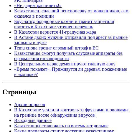
РК: Минздрав
«Не дадим распилить!»
Казахстанец, спасший пенсионерку от мошенников, сам
оказался в полиции
Брусчатку, бордюрные камни и гранит запретили
ввозить в Казахстан: уточнен перечень
В Казахстан вернется 41-градусная жара
В Астане двоих мужчин отправили под арест за пьяные
заплывы в луже
Temu снова грозит огромный штраф в ЕС
Казахстанцы смогут получать слуховые аппараты без
оформления инвалидности
В Центральном парке демонтируют главную арку
«Время покажет». Приживутся ли деревья, посаженные
в экопарке?
Страницы
Архив опросов
В Казахстане усилили контроль за фруктами и овощами
на границе после обнаружения вирусов
Выходные данные
Казахстанцы стали жить на восемь лет дольше
Какие препараты станут доступны казахстанцам: