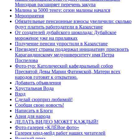
Минздрав расширяет перечень закупа
Малина за 5000 тенге: сезон малины начался
Мероприятия
Обязательные пенсионные взносы увеличили: сколько
будут платить работодатели в Казахстане
От создателей дубайского шоколада: Дубайское
мороженое уже на прилавках
Получение пенсии упростили в Казахстане
Президент страны поддержал инициативу присвоить
Карагандинскому медуниверситету имя Петра
Поспелова
Фото-тур: Католический кафедральный собор
Пресвятой Девы Марии Фатимской, Матери всех
народов готовят к открытию.
Добавить объявления
Хрустальная Вода
Вход
Сделай сюрприз любимой!
Сообщи свою новость!
Написать в Блоги
Ария для народа
ДЕЛАТЬ ВИДЕО МОЖЕТ КАЖДЫЙ!
Фото-галерея «КЛЁВое фото»
Галерея хенд-мейд работ наших читателей
Выиграй приз