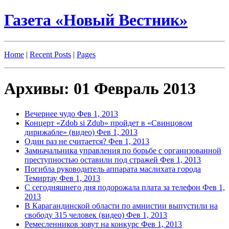
Газета «Новый Вестник»
Home
|
Recent Posts
|
Pages
Архивы: 01 Февраль 2013
Вечернее чудо
Фев 1, 2013
Концерт «Zdob si Zdub» пройдет в «Свинцовом
дирижабле» (видео)
Фев 1, 2013
Один раз не считается?
Фев 1, 2013
Замначальника управления по борьбе с организованной
преступностью оставили под стражей
Фев 1, 2013
Погибла руководитель аппарата маслихата города
Темиртау
Фев 1, 2013
С сегодняшнего дня подорожала плата за телефон
Фев 1,
2013
В Карагандинской области по амнистии выпустили на
свободу 315 человек (видео)
Фев 1, 2013
Ремесленников зовут на конкурс
Фев 1, 2013