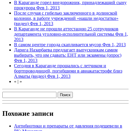
В Караганде горел внедорожник, принадлежащий сыну
прокурора
Фев 1, 2013
После случая с гибелью заключенного в долинской
колонии, в работе учреждений «нашли недостатки»
(видео)
Фев 1, 2013
В Караганде не прошли аттестацию 25 сотрудников
департамента уголовно-исполнительной системы
Фев 1,
2013
В самом центре города скапливается мусор
Фев 1, 2013
Дарига Назарбаева предлагает выпускникам самим
выбирать, что им сдавать: ЕНТ или экзамены (опрос)
Фев 1, 2013
Сегодня в Караганде прощались с летчиком и
бортпроводницей, погибшими в авиакатастрофе близ
Алматы (видео)
Фев 1, 2013
«
|
»
Похожие записи
Антибиотики и препараты от давления подешевели в