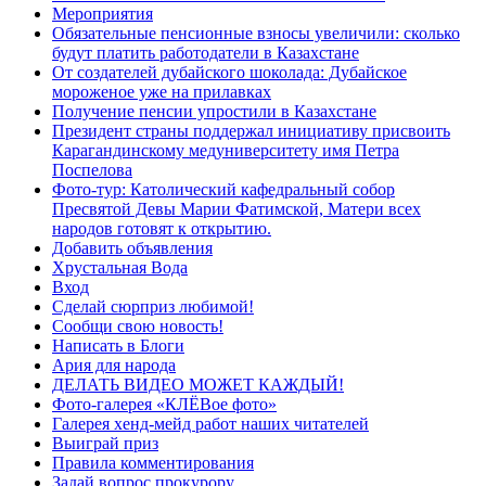
Мероприятия
Обязательные пенсионные взносы увеличили: сколько
будут платить работодатели в Казахстане
От создателей дубайского шоколада: Дубайское
мороженое уже на прилавках
Получение пенсии упростили в Казахстане
Президент страны поддержал инициативу присвоить
Карагандинскому медуниверситету имя Петра
Поспелова
Фото-тур: Католический кафедральный собор
Пресвятой Девы Марии Фатимской, Матери всех
народов готовят к открытию.
Добавить объявления
Хрустальная Вода
Вход
Сделай сюрприз любимой!
Сообщи свою новость!
Написать в Блоги
Ария для народа
ДЕЛАТЬ ВИДЕО МОЖЕТ КАЖДЫЙ!
Фото-галерея «КЛЁВое фото»
Галерея хенд-мейд работ наших читателей
Выиграй приз
Правила комментирования
Задай вопрос прокурору