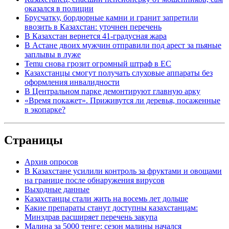
оказался в полиции
Брусчатку, бордюрные камни и гранит запретили
ввозить в Казахстан: уточнен перечень
В Казахстан вернется 41-градусная жара
В Астане двоих мужчин отправили под арест за пьяные
заплывы в луже
Temu снова грозит огромный штраф в ЕС
Казахстанцы смогут получать слуховые аппараты без
оформления инвалидности
В Центральном парке демонтируют главную арку
«Время покажет». Приживутся ли деревья, посаженные
в экопарке?
Страницы
Архив опросов
В Казахстане усилили контроль за фруктами и овощами
на границе после обнаружения вирусов
Выходные данные
Казахстанцы стали жить на восемь лет дольше
Какие препараты станут доступны казахстанцам:
Минздрав расширяет перечень закупа
Малина за 5000 тенге: сезон малины начался