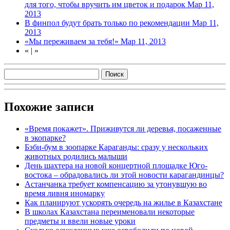
для того, чтобы вручить им цветок и подарок
Мар 11,
2013
В финпол будут брать только по рекомендации
Мар 11,
2013
«Мы переживаем за тебя!»
Мар 11, 2013
«
|
»
Похожие записи
«Время покажет». Приживутся ли деревья, посаженные
в экопарке?
Бэби-бум в зоопарке Караганды: сразу у нескольких
животных родились малыши
День шахтера на новой концертной площадке Юго-
востока – обрадовались ли этой новости карагандинцы?
Астанчанка требует компенсацию за утонувшую во
время ливня иномарку
Как планируют ускорять очередь на жилье в Казахстане
В школах Казахстана переименовали некоторые
предметы и ввели новые уроки