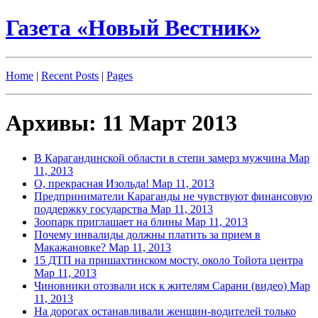
Газета «Новый Вестник»
Home
|
Recent Posts
|
Pages
Архивы: 11 Март 2013
В Карагандинской области в степи замерз мужчина
Мар
11, 2013
О, прекрасная Изольда!
Мар 11, 2013
Предприниматели Караганды не чувствуют финансовую
поддержку государства
Мар 11, 2013
Зоопарк приглашает на блины
Мар 11, 2013
Почему инвалиды должны платить за прием в
Макажановке?
Мар 11, 2013
15 ДТП на пришахтинском мосту, около Тойота центра
Мар 11, 2013
Чиновники отозвали иск к жителям Сарани (видео)
Мар
11, 2013
На дорогах останавливали женщин-водителей только