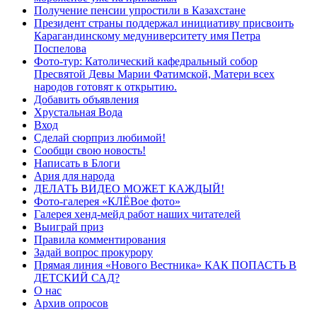
Получение пенсии упростили в Казахстане
Президент страны поддержал инициативу присвоить
Карагандинскому медуниверситету имя Петра
Поспелова
Фото-тур: Католический кафедральный собор
Пресвятой Девы Марии Фатимской, Матери всех
народов готовят к открытию.
Добавить объявления
Хрустальная Вода
Вход
Сделай сюрприз любимой!
Сообщи свою новость!
Написать в Блоги
Ария для народа
ДЕЛАТЬ ВИДЕО МОЖЕТ КАЖДЫЙ!
Фото-галерея «КЛЁВое фото»
Галерея хенд-мейд работ наших читателей
Выиграй приз
Правила комментирования
Задай вопрос прокурору
Прямая линия «Нового Вестника» КАК ПОПАСТЬ В
ДЕТСКИЙ САД?
О нас
Архив опросов