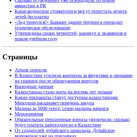
Сколько осужденных уже освободили по новой
амнистии в РК
Карагандинские стоматологи могут перестать лечить
детей бесплатно
«Лед тронулся!» Бывшее здание боулинга проходит
техническое обследование
Утверждены сроки четвертей, каникул и экзаменов в
новом учебном году
Страницы
Архив опросов
В Казахстане усилили контроль за фруктами и овощами
на границе после обнаружения вирусов
Выходные данные
Казахстанцы стали жить на восемь лет дольше
Какие препараты станут доступны казахстанцам:
Минздрав расширяет перечень закупа
Малина за 5000 тенге: сезон малины начался
Мероприятия
Обязательные пенсионные взносы увеличили: сколько
будут платить работодатели в Казахстане
От создателей дубайского шоколада: Дубайское
мороженое уже на прилавках