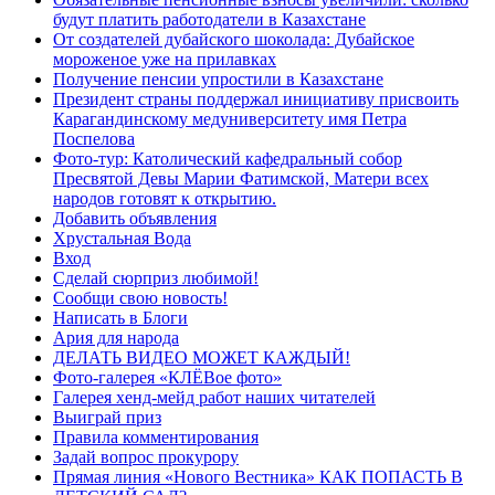
будут платить работодатели в Казахстане
От создателей дубайского шоколада: Дубайское
мороженое уже на прилавках
Получение пенсии упростили в Казахстане
Президент страны поддержал инициативу присвоить
Карагандинскому медуниверситету имя Петра
Поспелова
Фото-тур: Католический кафедральный собор
Пресвятой Девы Марии Фатимской, Матери всех
народов готовят к открытию.
Добавить объявления
Хрустальная Вода
Вход
Сделай сюрприз любимой!
Сообщи свою новость!
Написать в Блоги
Ария для народа
ДЕЛАТЬ ВИДЕО МОЖЕТ КАЖДЫЙ!
Фото-галерея «КЛЁВое фото»
Галерея хенд-мейд работ наших читателей
Выиграй приз
Правила комментирования
Задай вопрос прокурору
Прямая линия «Нового Вестника» КАК ПОПАСТЬ В