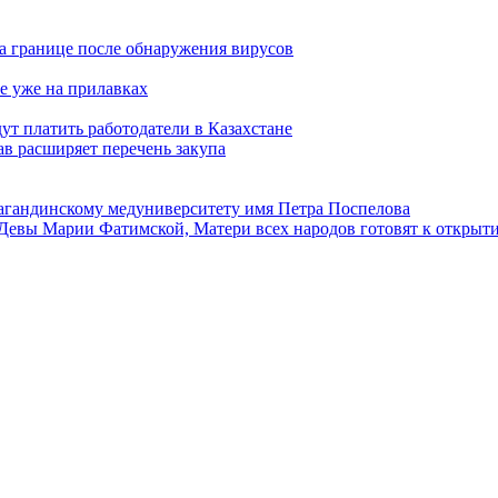
а границе после обнаружения вирусов
е уже на прилавках
ут платить работодатели в Казахстане
в расширяет перечень закупа
агандинскому медуниверситету имя Петра Поспелова
Девы Марии Фатимской, Матери всех народов готовят к открыт