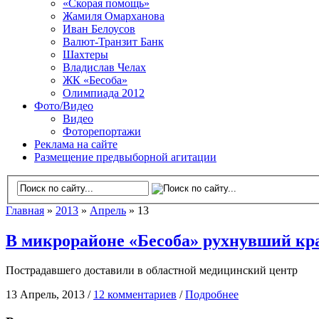
«Скорая помощь»
Жамиля Омарханова
Иван Белоусов
Валют-Транзит Банк
Шахтеры
Владислав Челах
ЖК «Бесоба»
Олимпиада 2012
Фото/Видео
Видео
Фоторепортажи
Реклама на сайте
Размещение предвыборной агитации
Главная
»
2013
»
Апрель
» 13
В микрорайоне «Бесоба» рухнувший кра
Пострадавшего доставили в областной медицинский центр
13 Апрель, 2013 /
12 комментариев
/
Подробнее