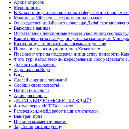
Архив опросов
Мероприятия
В Казахстане усилили контроль за фруктами и овощами н
Малина за 5000 тенге: сезон малины начался
От создателей дубайского шоколада: Дубайское морожено
Выходные данные
Обязательные пенсионные взносы увеличили: сколько буд
Какие препараты станут доступны казахстанцам: Минздра
Казахстанцы стали жить на восемь лет дольше
Получение пенсии упростили в Казахстане
Президент страны поддержал инициативу присвоить Кар
Фото-тур: Католический кафедральный собор Пресвятой 
Добавить объявления
Хрустальная Вода
Вход
Сделай сюрприз любимой!
Сообщи свою новость!
Написать в Блоги
Ария для народа
ДЕЛАТЬ ВИДЕО МОЖЕТ КАЖДЫЙ!
Фото-галерея «КЛЁВое фото»
Галерея хенд-мейд работ наших читателей
Выиграй приз
Правила комментирования
Задай вопрос прокурору