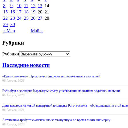
8
9
10
11
12
13
14
15
16
17
18
19
20
21
22
23
24
25
26
27
28
29
30
« Мар
Май »
Рубрики
Рубрики
Последние новости
«Время покажет». Приживутся ли деревья, посаженные в экопарке?
06 Август, 2026
Бэби-бум в зоопарке Караганды: сразу у нескольких животных родились малыши
06 Август, 2026
День шахтера на новой концертной площадке Юго-востока – обрадовались ли этой нов
06 Август, 2026
Астанчанка требует компенсацию за утонувшую во время ливня иномарку
06 Август, 2026