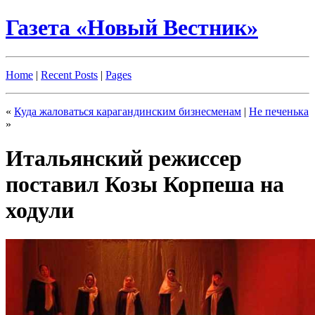
Газета «Новый Вестник»
Home
|
Recent Posts
|
Pages
«
Куда жаловаться карагандинским бизнесменам
|
Не печенька
»
Итальянский режиссер
поставил Козы Корпеша на
ходули