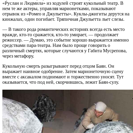
«Руслан и Людмила» из ходулей строят кукольный театр. В
нем те же актеры, управляя марионетками, показывают
отрывок из «Ромео и Джульетты». Куклы-джигиты дерутся на
кинжалах, один погибает. Тряпичная Джульетта льет слезы.
— В такого рода романтических историях всегда есть место
вражде, кто-то сражается, кто-то умирает, — продолжает
режиссер. — Думаю, это событие хорошо выражается именно
средствами пара-театра. Нам было проще говорить о
различный смертях, которые случаются у Габита Мусрепова,
через метафору.
Кукольную смерть разыгрывают перед отцом Баян. Он
выражает наивное одобрение. Затем марионеточную сцену
вместе с аксакалом поднимают и торжественно уносят. Тут
оказывается, что под ней, скорчившись, лежит Баян-сулу.