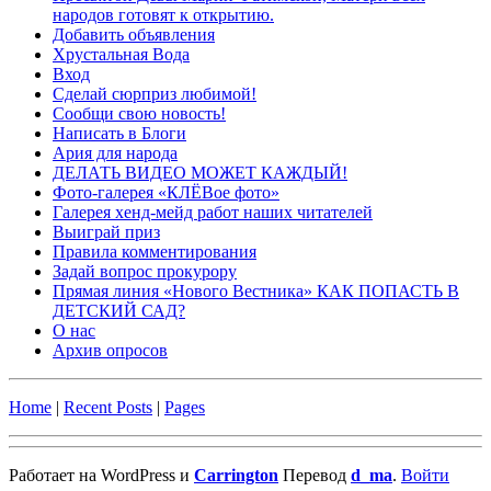
народов готовят к открытию.
Добавить объявления
Хрустальная Вода
Вход
Сделай сюрприз любимой!
Сообщи свою новость!
Написать в Блоги
Ария для народа
ДЕЛАТЬ ВИДЕО МОЖЕТ КАЖДЫЙ!
Фото-галерея «КЛЁВое фото»
Галерея хенд-мейд работ наших читателей
Выиграй приз
Правила комментирования
Задай вопрос прокурору
Прямая линия «Нового Вестника» КАК ПОПАСТЬ В
ДЕТСКИЙ САД?
О нас
Архив опросов
Home
|
Recent Posts
|
Pages
Работает на WordPress и
Carrington
Перевод
d_ma
.
Войти