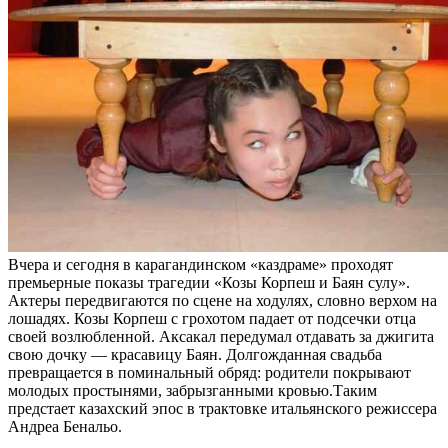
Вчера и сегодня в карагандинском «каздраме» проходят
премьерные показы трагедии «Козы Корпеш и Баян сулу».
Актеры передвигаются по сцене на ходулях, словно верхом на
лошадях. Козы Корпеш с грохотом падает от подсечки отца
своей возлюбленной. Аксакал передумал отдавать за джигита
свою дочку — красавицу Баян. Долгожданная свадьба
превращается в поминальный обряд: родители покрывают
молодых простынями, забрызганными кровью.Таким
предстает казахский эпос в трактовке итальянского режиссера
Андреа Бенальо.