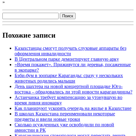
»
Похожие записи
Казахстанцы смогут получать слуховые аппараты без
оформления инвалидности
В Центральном парке демонтируют главную арку
«Время покажет». Приживутся ли деревья, посаженные
в экопарке?
Бэби-бум в зоопарке Караганды: сразу у нескольких
животных родились малыши
День шахтера на новой концертной площадке Юго-
востока – обрадовались ли этой новости карагандинцы?
Астанчанка требует компенсацию за утонувшую во
время ливня иномарку
Как планируют ускорять очередь на жилье в Казахстане
В школах Казахстана переименовали некоторые
предметы и ввели новые уроки
Сколько осужденных уже освободили по новой
амнистии в РК
Карагандинские стоматологи могут перестать лечить