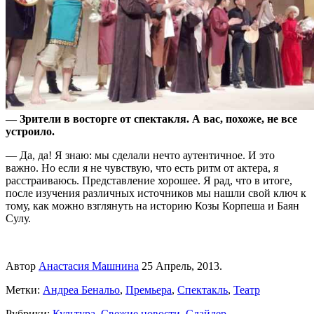
— Зрители в восторге от спектакля. А вас, похоже, не все
устроило.
— Да, да! Я знаю: мы сделали нечто аутентичное. И это
важно. Но если я не чувствую, что есть ритм от актера, я
расстраиваюсь. Представление хорошее. Я рад, что в итоге,
после изучения различных источников мы нашли свой ключ к
тому, как можно взглянуть на историю Козы Корпеша и Баян
Сулу.
Автор
Анастасия Машнина
25 Апрель, 2013.
Метки:
Андреа Бенальо
,
Премьера
,
Спектакль
,
Театр
Рубрики:
Культура
,
Свежие новости
,
Слайдер