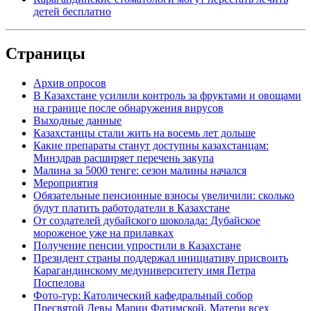
детей бесплатно
Страницы
Архив опросов
В Казахстане усилили контроль за фруктами и овощами
на границе после обнаружения вирусов
Выходные данные
Казахстанцы стали жить на восемь лет дольше
Какие препараты станут доступны казахстанцам:
Минздрав расширяет перечень закупа
Малина за 5000 тенге: сезон малины начался
Мероприятия
Обязательные пенсионные взносы увеличили: сколько
будут платить работодатели в Казахстане
От создателей дубайского шоколада: Дубайское
мороженое уже на прилавках
Получение пенсии упростили в Казахстане
Президент страны поддержал инициативу присвоить
Карагандинскому медуниверситету имя Петра
Поспелова
Фото-тур: Католический кафедральный собор
Пресвятой Девы Марии Фатимской, Матери всех