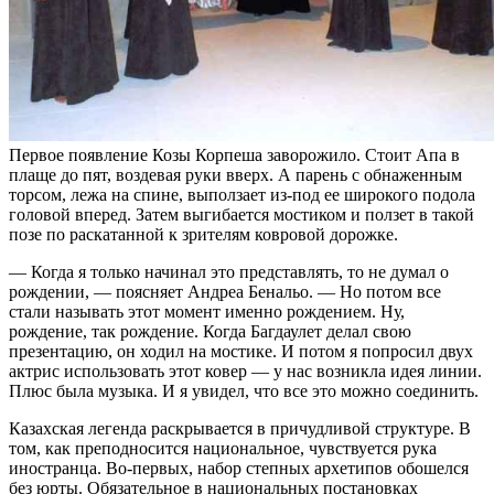
Первое появление Козы Корпеша заворожило. Стоит Апа в
плаще до пят, воздевая руки вверх. А парень с обнаженным
торсом, лежа на спине, выползает из-под ее широкого подола
головой вперед. Затем выгибается мостиком и ползет в такой
позе по раскатанной к зрителям ковровой дорожке.
— Когда я только начинал это представлять, то не думал о
рождении, — поясняет Андреа Бенальо. — Но потом все
стали называть этот момент именно рождением. Ну,
рождение, так рождение. Когда Багдаулет делал свою
презентацию, он ходил на мостике. И потом я попросил двух
актрис использовать этот ковер — у нас возникла идея линии.
Плюс была музыка. И я увидел, что все это можно соединить.
Казахская легенда раскрывается в причудливой структуре. В
том, как преподносится национальное, чувствуется рука
иностранца. Во-первых, набор степных архетипов обошелся
без юрты. Обязательное в национальных постановках