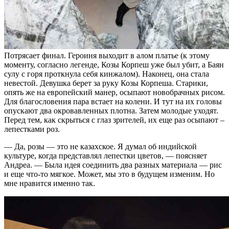
Потрясает финал. Героиня выходит в алом платье (к этому
моменту, согласно легенде, Козы Корпеш уже был убит, а Баян
сулу с горя проткнула себя кинжалом). Наконец, она стала
невестой. Девушка берет за руку Козы Корпеша. Старики,
опять же на европейский манер, осыпают новобрачных рисом.
Для благословения пара встает на колени. И тут на их головы
опускают два окровавленных плотна. Затем молодые уходят.
Перед тем, как скрыться с глаз зрителей, их еще раз осыпают –
лепестками роз.
— Да, розы — это не казахское. Я думал об индийской
культуре, когда представлял лепестки цветов, — поясняет
Андреа. — Была идея соединить два разных материала — рис
и еще что-то мягкое. Может, мы это в будущем изменим. Но
мне нравится именно так.