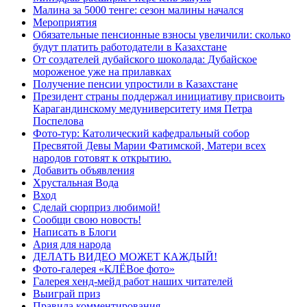
Малина за 5000 тенге: сезон малины начался
Мероприятия
Обязательные пенсионные взносы увеличили: сколько
будут платить работодатели в Казахстане
От создателей дубайского шоколада: Дубайское
мороженое уже на прилавках
Получение пенсии упростили в Казахстане
Президент страны поддержал инициативу присвоить
Карагандинскому медуниверситету имя Петра
Поспелова
Фото-тур: Католический кафедральный собор
Пресвятой Девы Марии Фатимской, Матери всех
народов готовят к открытию.
Добавить объявления
Хрустальная Вода
Вход
Сделай сюрприз любимой!
Сообщи свою новость!
Написать в Блоги
Ария для народа
ДЕЛАТЬ ВИДЕО МОЖЕТ КАЖДЫЙ!
Фото-галерея «КЛЁВое фото»
Галерея хенд-мейд работ наших читателей
Выиграй приз
Правила комментирования