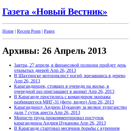
Газета «Новый Вестник»
Home
|
Recent Posts
|
Pages
Архивы: 26 Апрель 2013
Завтра, 27 апреля, в финансовой полиции пройдет день
открытых дверей
Апр 26, 2013
В Шахтинске мотоциклист погиб, врезавшись в дерево
Апр 26, 2013
Карагандинцев, стоящих в очереди на жилье, в
очередной раз приглашают в акимат
Апр 26, 2013
В Караганде простились с командиром экипажа
разбившегося МИГ-31 (фото, видео)
Апр 26, 2013
Карагандинцу Андрею Цуканову за мелкое хулиганство
дали 7 суток ареста
Апр 26, 2013
Министр труда прокомментировал поступок
карагандинца Андрея Цуканова
Апр 26, 2013
В Караганде стартовал месячник борьбы с курением