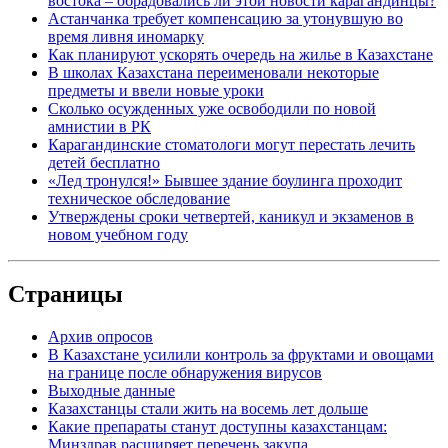
востока – обрадовались ли этой новости карагандинцы?
Астанчанка требует компенсацию за утонувшую во
время ливня иномарку
Как планируют ускорять очередь на жилье в Казахстане
В школах Казахстана переименовали некоторые
предметы и ввели новые уроки
Сколько осужденных уже освободили по новой
амнистии в РК
Карагандинские стоматологи могут перестать лечить
детей бесплатно
«Лед тронулся!» Бывшее здание боулинга проходит
техническое обследование
Утверждены сроки четвертей, каникул и экзаменов в
новом учебном году
Страницы
Архив опросов
В Казахстане усилили контроль за фруктами и овощами
на границе после обнаружения вирусов
Выходные данные
Казахстанцы стали жить на восемь лет дольше
Какие препараты станут доступны казахстанцам:
Минздрав расширяет перечень закупа