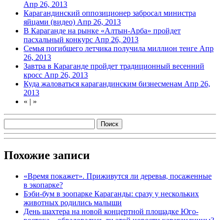
Апр 26, 2013
Карагандинский оппозиционер забросал министра
яйцами (видео)
Апр 26, 2013
В Караганде на рынке «Алтын-Арба» пройдет
пасхальный конкурс
Апр 26, 2013
Семья погибшего летчика получила миллион тенге
Апр
26, 2013
Завтра в Караганде пройдет традиционный весенний
кросс
Апр 26, 2013
Куда жаловаться карагандинским бизнесменам
Апр 26,
2013
«
|
»
Похожие записи
«Время покажет». Приживутся ли деревья, посаженные
в экопарке?
Бэби-бум в зоопарке Караганды: сразу у нескольких
животных родились малыши
День шахтера на новой концертной площадке Юго-