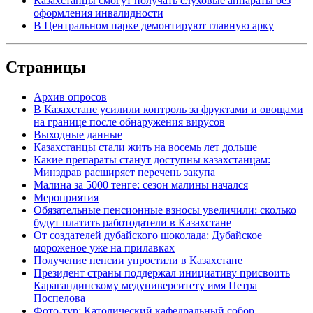
Казахстанцы смогут получать слуховые аппараты без
оформления инвалидности
В Центральном парке демонтируют главную арку
Страницы
Архив опросов
В Казахстане усилили контроль за фруктами и овощами
на границе после обнаружения вирусов
Выходные данные
Казахстанцы стали жить на восемь лет дольше
Какие препараты станут доступны казахстанцам:
Минздрав расширяет перечень закупа
Малина за 5000 тенге: сезон малины начался
Мероприятия
Обязательные пенсионные взносы увеличили: сколько
будут платить работодатели в Казахстане
От создателей дубайского шоколада: Дубайское
мороженое уже на прилавках
Получение пенсии упростили в Казахстане
Президент страны поддержал инициативу присвоить
Карагандинскому медуниверситету имя Петра
Поспелова
Фото-тур: Католический кафедральный собор