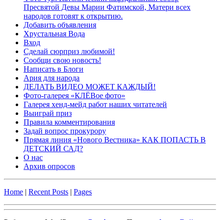
Пресвятой Девы Марии Фатимской, Матери всех
народов готовят к открытию.
Добавить объявления
Хрустальная Вода
Вход
Сделай сюрприз любимой!
Сообщи свою новость!
Написать в Блоги
Ария для народа
ДЕЛАТЬ ВИДЕО МОЖЕТ КАЖДЫЙ!
Фото-галерея «КЛЁВое фото»
Галерея хенд-мейд работ наших читателей
Выиграй приз
Правила комментирования
Задай вопрос прокурору
Прямая линия «Нового Вестника» КАК ПОПАСТЬ В
ДЕТСКИЙ САД?
О нас
Архив опросов
Home
|
Recent Posts
|
Pages