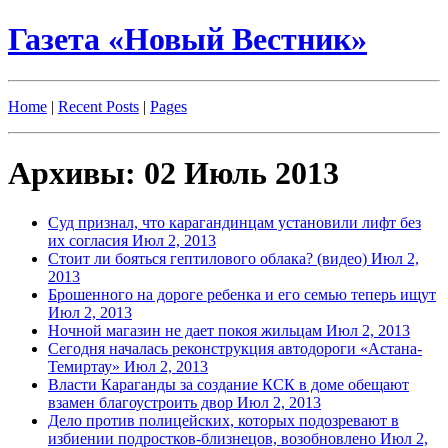
Газета «Новый Вестник»
Home
|
Recent Posts
|
Pages
Архивы: 02 Июль 2013
Суд признал, что карагандинцам установили лифт без
их согласия
Июл 2, 2013
Стоит ли бояться гептилового облака? (видео)
Июл 2,
2013
Брошенного на дороге ребенка и его семью теперь ищут
Июл 2, 2013
Ночной магазин не дает покоя жильцам
Июл 2, 2013
Сегодня началась реконструкция автодороги «Астана-
Темиртау»
Июл 2, 2013
Власти Караганды за создание КСК в доме обещают
взамен благоустроить двор
Июл 2, 2013
Дело против полицейских, которых подозревают в
избиении подростков-близнецов, возобновлено
Июл 2,