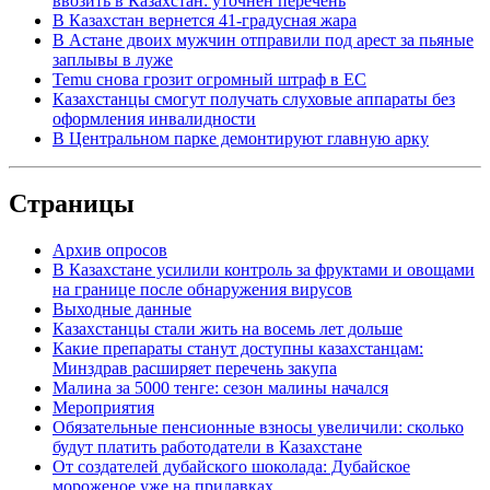
ввозить в Казахстан: уточнен перечень
В Казахстан вернется 41-градусная жара
В Астане двоих мужчин отправили под арест за пьяные
заплывы в луже
Temu снова грозит огромный штраф в ЕС
Казахстанцы смогут получать слуховые аппараты без
оформления инвалидности
В Центральном парке демонтируют главную арку
Страницы
Архив опросов
В Казахстане усилили контроль за фруктами и овощами
на границе после обнаружения вирусов
Выходные данные
Казахстанцы стали жить на восемь лет дольше
Какие препараты станут доступны казахстанцам:
Минздрав расширяет перечень закупа
Малина за 5000 тенге: сезон малины начался
Мероприятия
Обязательные пенсионные взносы увеличили: сколько
будут платить работодатели в Казахстане
От создателей дубайского шоколада: Дубайское
мороженое уже на прилавках