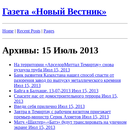
Газета «Новый Вестник»
Home
|
Recent Posts
|
Pages
Архивы: 15 Июль 2013
На территории «АрселорМиттал Темиртау» снова
рухнула труба
Июл 15, 2013
Банк развития Казахстана нашел способ спасти от
разорения завод по выпуску металлического кремния
Июл 15, 2013
Байга в Балхаше. 13-07-2013
Июл 15, 2013
Спасите нас от домостроительного террора
Июл 15,
2013
Введи себя прилично
Июл 15, 2013
Завтра в Темиртау с рабочим визитом приезжает
премьер-министр Серик Ахметов
Июл 15, 2013
Матч «Шахтер»-«Батэ» будут транслировать на уличном
экране
Июл 15, 2013