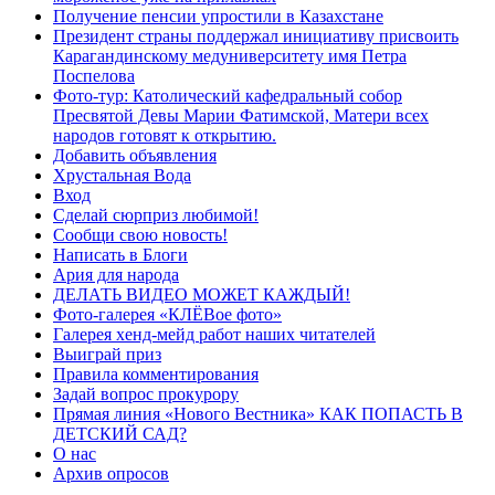
Получение пенсии упростили в Казахстане
Президент страны поддержал инициативу присвоить
Карагандинскому медуниверситету имя Петра
Поспелова
Фото-тур: Католический кафедральный собор
Пресвятой Девы Марии Фатимской, Матери всех
народов готовят к открытию.
Добавить объявления
Хрустальная Вода
Вход
Сделай сюрприз любимой!
Сообщи свою новость!
Написать в Блоги
Ария для народа
ДЕЛАТЬ ВИДЕО МОЖЕТ КАЖДЫЙ!
Фото-галерея «КЛЁВое фото»
Галерея хенд-мейд работ наших читателей
Выиграй приз
Правила комментирования
Задай вопрос прокурору
Прямая линия «Нового Вестника» КАК ПОПАСТЬ В
ДЕТСКИЙ САД?
О нас
Архив опросов