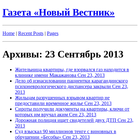
Газета «Новый Вестник»
Home
|
Recent Posts
|
Pages
Архивы: 23 Сентябрь 2013
Жительница квартиры, где взорвался газ находится в
клинике имени Макажанова
Сен 23, 2013
Дело об изнасиловании пациентки карагандинского
психоневрологического диспансера закрыли
Сен 23,
2013
Жильцам разрушенных взрывом квартир не
предоставили временное жилье
Сен 23, 2013
Сироты получили документы на квартиры, ключи от
которых им вручал аким
Сен 23, 2013
Дорожная полиция ищет свидетелей двух ДТП
Сен 23,
2013
Суд взыскал 90 миллионов тенге с виновных в
обрушении «Бесобы»
Сен 23, 2013