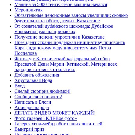
Малина за 5000 тенге: сезон малины начался
Мероприятия
Обязательные пенсионные взносы увеличили: сколько
будут платить работодатели в Казахстане
От создателей дубайского шоколада: Дубайское
мороженое уже на прилавках
Получение пенсии упростили в Казахстане
Президент страны поддержал инициативу присвоить
Карагандинскому медуниверситету имя Петра
Поспелова
Фото-тур: Католический кафедральный собор
Пресвятой Девы Марии Фатимской, Матери всех
народов готовят к открытию.
Добавить объявления
Хрустальная Вода
Вход
Сделай сюрприз любимой!
Сообщи свою новость!
Написать в Блоги
Ария для народа
ДЕЛАТЬ ВИДЕО МОЖЕТ КАЖДЫЙ!
Фото-галерея «КЛЁВое фото»
Галерея хенд-мейд работ наших читателей
Выиграй приз
Правила комментирования