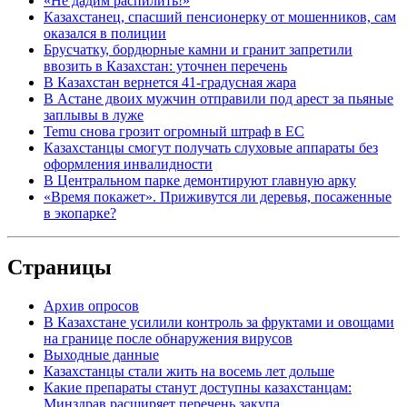
«Не дадим распилить!»
Казахстанец, спасший пенсионерку от мошенников, сам
оказался в полиции
Брусчатку, бордюрные камни и гранит запретили
ввозить в Казахстан: уточнен перечень
В Казахстан вернется 41-градусная жара
В Астане двоих мужчин отправили под арест за пьяные
заплывы в луже
Temu снова грозит огромный штраф в ЕС
Казахстанцы смогут получать слуховые аппараты без
оформления инвалидности
В Центральном парке демонтируют главную арку
«Время покажет». Приживутся ли деревья, посаженные
в экопарке?
Страницы
Архив опросов
В Казахстане усилили контроль за фруктами и овощами
на границе после обнаружения вирусов
Выходные данные
Казахстанцы стали жить на восемь лет дольше
Какие препараты станут доступны казахстанцам:
Минздрав расширяет перечень закупа