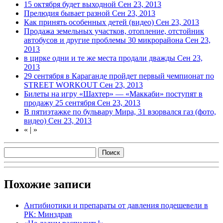
15 октября будет выходной
Сен 23, 2013
Прелюдия бывает разной
Сен 23, 2013
Как принять особенных детей (видео)
Сен 23, 2013
Продажа земельных участков, отопление, отстойник
автобусов и другие проблемы 30 микрорайона
Сен 23,
2013
в цирке одни и те же места продали дважды
Сен 23,
2013
29 сентября в Караганде пройдет первый чемпионат по
STREET WORKOUT
Сен 23, 2013
Билеты на игру «Шахтер» — «Маккаби» поступят в
продажу 25 сентября
Сен 23, 2013
В пятиэтажке по бульвару Мира, 31 взорвался газ (фото,
видео)
Сен 23, 2013
«
|
»
Похожие записи
Антибиотики и препараты от давления подешевели в
РК: Минздрав