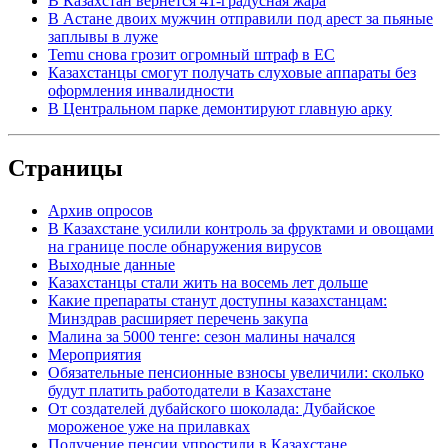
В Казахстан вернется 41-градусная жара
В Астане двоих мужчин отправили под арест за пьяные
заплывы в луже
Temu снова грозит огромный штраф в ЕС
Казахстанцы смогут получать слуховые аппараты без
оформления инвалидности
В Центральном парке демонтируют главную арку
Страницы
Архив опросов
В Казахстане усилили контроль за фруктами и овощами
на границе после обнаружения вирусов
Выходные данные
Казахстанцы стали жить на восемь лет дольше
Какие препараты станут доступны казахстанцам:
Минздрав расширяет перечень закупа
Малина за 5000 тенге: сезон малины начался
Мероприятия
Обязательные пенсионные взносы увеличили: сколько
будут платить работодатели в Казахстане
От создателей дубайского шоколада: Дубайское
мороженое уже на прилавках
Получение пенсии упростили в Казахстане