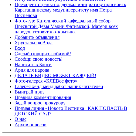
Президент страны поддержал инициативу присвоить
Карагандинскому медуниверситету имя Петра
Поспелова
Фото-тур: Католический кафедральный собор
Пресвятой Девы Марии Фатимской, Матери всех
народов готовят к открытию.
Добавить объявления
Хрустальная Вода
Вход
Сделай сюрприз любимой!
Сообщи свою новость!
Написать в Блоги
Ария для народа
ДЕЛАТЬ ВИДЕО МОЖЕТ КАЖДЫЙ!
Фото-галерея «КЛЁВое фото»
Галерея хенд-мейд работ наших читателей
Выиграй приз
Правила комментирования
Задай вопрос прокурору
Прямая линия «Нового Вестника» КАК ПОПАСТЬ В
ДЕТСКИЙ САД?
О нас
Архив опросов