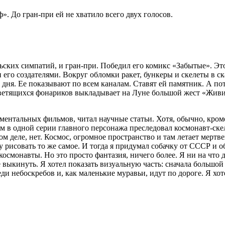
. До гран-при ей не хватило всего двух голосов.
ельских симпатий, и гран-при. Победил его комикс «Забытые». Эт
 его создателями. Вокруг обломки ракет, бункеры и скелеты в с
 дня. Ее показывают по всем каналам. Ставят ей памятник. А по
светящихся фонариков выкладывает на Луне большой жест «Живи 
ументальных фильмов, читал научные статьи. Хотя, обычно, кроме
 в одной серии главного персонажа преследовал космонавт-скел
ом деле, нет. Космос, огромное пространство и там летает мерт
ду рисовать то же самое. И тогда я придумал собачку от СССР и
космонавты. Но это просто фантазия, ничего более. Я ни на что 
ыкинуть. Я хотел показать визуальную часть: сначала большой к
и небоскребов и, как маленькие муравьи, идут по дороге. Я хоте