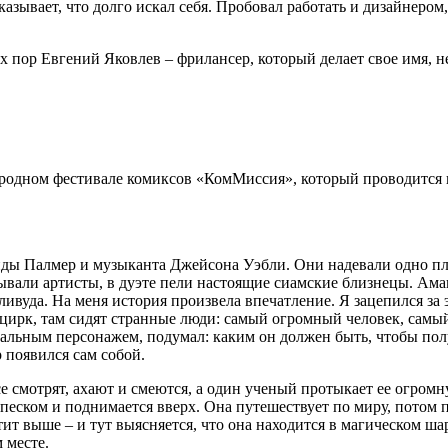
вает, что долго искал себя. Пробовал работать и дизайнером,
ех пор Евгений Яковлев – фрилансер, который делает свое имя, н
родном фестивале комиксов «КомМиссия», который проводится в 
ы Палмер и музыканта Джейсона Уэбли. Они надевали одно плат
ывали артисты, в дуэте пели настоящие сиамские близнецы. Ама
ливуда. На меня история произвела впечатление. Я зацепился за 
 цирк, там сидят странные люди: самый огромный человек, самый
ьным персонажем, подумал: каким он должен быть, чтобы получ
 появился сам собой.
е смотрят, ахают и смеются, а один ученый протыкает ее огромн
 песком и поднимается вверх. Она путешествует по миру, потом 
ит выше – и тут выясняется, что она находится в магическом ша
 месте.