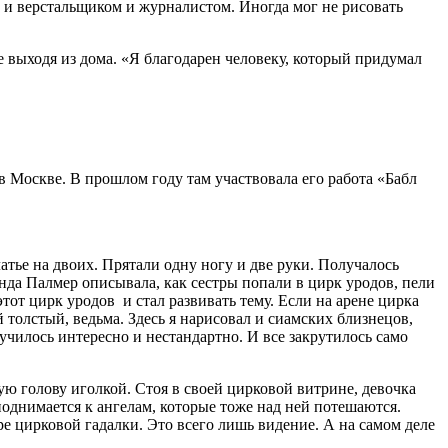
 и верстальщиком и журналистом. Иногда мог не рисовать
е выходя из дома. «Я благодарен человеку, который придумал
Москве. В прошлом году там участвовала его работа «Бабл
ье на двоих. Прятали одну ногу и две руки. Получалось
нда Палмер описывала, как сестры попали в цирк уродов, пели
этот цирк уродов и стал развивать тему. Если на арене цирка
 толстый, ведьма. Здесь я нарисовал и сиамских близнецов,
илось интересно и нестандартно. И все закрутилось само
ую голову иголкой. Стоя в своей цирковой витрине, девочка
поднимается к ангелам, которые тоже над ней потешаются.
ре цирковой гадалки. Это всего лишь видение. А на самом деле