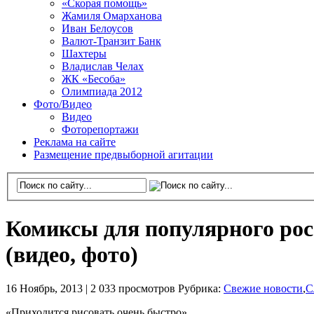
«Скорая помощь»
Жамиля Омарханова
Иван Белоусов
Валют-Транзит Банк
Шахтеры
Владислав Челах
ЖК «Бесоба»
Олимпиада 2012
Фото/Видео
Видео
Фоторепортажи
Реклама на сайте
Размещение предвыборной агитации
Комиксы для популярного рос
(видео, фото)
16 Ноябрь, 2013 |
2 033 просмотров
Рубрика:
Свежие новости
,
С
«Приходится рисовать очень быстро»