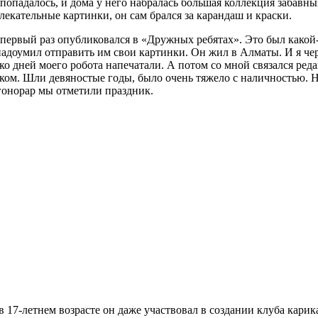
о попадалось, и дома у него набралась большая коллекция заб
екательные картинки, он сам брался за карандаш и краски.
ервый раз опубликовался в «Дружных ребятах». Это был какой-то
 надоумил отправить им свои картинки. Он жил в Алматы. И я ч
ько дней моего робота напечатали. А потом со мной связался ред
веком. Шли девяностые годы, было очень тяжело с наличностью.
гонорар мы отметили праздник.
 17-летнем возрасте он даже участвовал в создании клуба карик