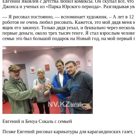
Евгений Яковлев с детства любил комиксы. Он скупал все, чт
Джонса и ученых из «Парка Юрского периода». Разглядывая увл
— Я рисовал постоянно, — вспоминает художник. – А лет в 12 п
роботов не очень любил рисовать. Кажется, это мой дядя меня
ящик его закинул. Только дядя уехал, и буквально через нескол
первые деньги, около трех тысяч тенге. Я стал взрослым чело
семьи это был большой подарок на Новый год, на мой первый 
Евгений и Бенуа Сокаль с семьей
Позже Евгений рисовал карикатуры для карагандинских газет, в