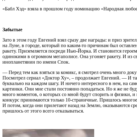
«Бабл Хэд» взяла в прошлом году номинацию «Народная любоф»
Забытые
Зато в этом году Евгений взял сразу две награды: и приз зрит
на Луне, в городе, который по каким-то причинам был оставлен
ракету. Приземляется посреди Нью-Йорка. И становится героем
одинокими в огромном мегаполисе. Она угоняет ракету. И из 
инопланетянин по имени Спок.
— Перед тем как взяться за комикс, я смотрел очень много док
Посмотрел сериал «Доктор Ху», – продолжает Евгений. — И там
буквально на каждом шагу. И ничего интересного в нем, на сам
картинки. Они мне стали постоянно попадаться. Но я же не бу
много моментов, о которых со мной будут спорить и физики, и 
конкурс принимаются только 10-страничные. Пришлось многое в
И потом, когда они прилетают назад на Землю, оказываются сред
пришлось от этого всего отказываться.