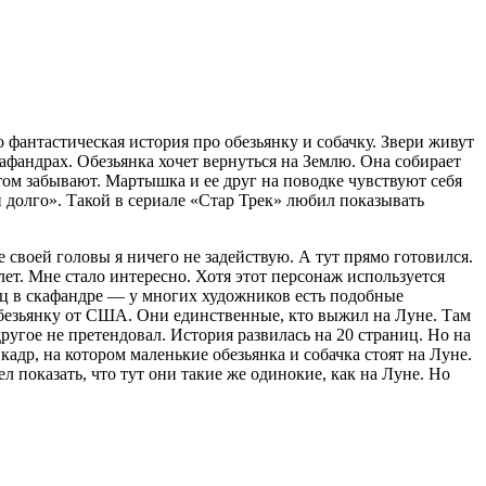
о фантастическая история про обезьянку и собачку. Звери живут
кафандрах. Обезьянка хочет вернуться на Землю. Она собирает
том забывают. Мартышка и ее друг на поводке чувствуют себя
долго». Такой в сериале «Стар Трек» любил показывать
 своей головы я ничего не задействую. А тут прямо готовился.
ет. Мне стало интересно. Хотя этот персонаж используется
вец в скафандре — у многих художников есть подобные
 обезьянку от США. Они единственные, кто выжил на Луне. Там
другое не претендовал. История развилась на 20 страниц. Но на
адр, на котором маленькие обезьянка и собачка стоят на Луне.
л показать, что тут они такие же одинокие, как на Луне. Но