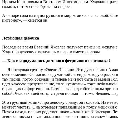
Иреком Кашаповым и Виктором Иноземцевым. Художник рассказы
годами, потом снова брался за старое.
А четыре года назад погрузился в мир комиксов с головой. С т
интернет», — смеется он.
Летающая девочка
Последнее время Евгений Яковлев получает призы на междуна
Хэд» про девочку с воздушным шаром вместо головы.
— Как вы додумались до такого фееричного персонажа?
— Я послушал группу «Эвели Эвелин». Это дуэт певицы Аманд
очень смешно. Согласно выдуманной легенде, которую рассказ
там песни, потом сбежали, и теперь мечтают быть звездами Гол
идет какое-то представление, то за кулисами – тоже небольшой
играющих на фортепиано. Размышляя над собственным оригинал
собой. Человек-змей есть, с тремя ногами — тоже. Человек-шар
Это грустный комикс про девочку с надутой головой. На нее вс
мечтает улететь. Она отрывает привязанные к поясу мешочки с
Потом находит своих родственников – таких же бабл-хэдов. Лет
девочка никуда не улетала, а продолжает стоять на своем старом