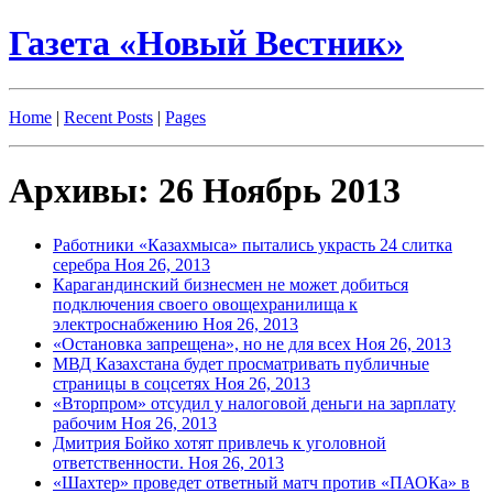
Газета «Новый Вестник»
Home
|
Recent Posts
|
Pages
Архивы: 26 Ноябрь 2013
Работники «Казахмыса» пытались украсть 24 слитка
серебра
Ноя 26, 2013
Карагандинский бизнесмен не может добиться
подключения своего овощехранилища к
электроснабжению
Ноя 26, 2013
«Остановка запрещена», но не для всех
Ноя 26, 2013
МВД Казахстана будет просматривать публичные
страницы в соцсетях
Ноя 26, 2013
«Вторпром» отсудил у налоговой деньги на зарплату
рабочим
Ноя 26, 2013
Дмитрия Бойко хотят привлечь к уголовной
ответственности.
Ноя 26, 2013
«Шахтер» проведет ответный матч против «ПАОКа» в