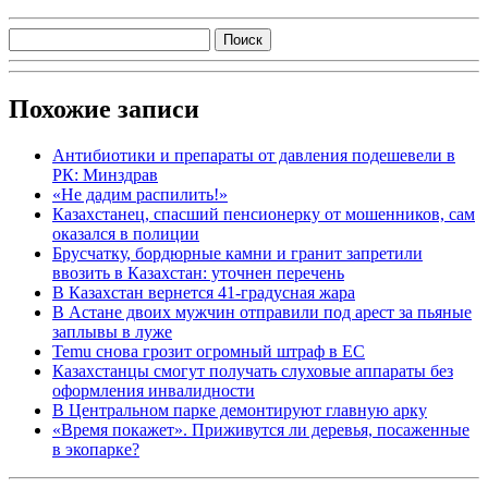
Похожие записи
Антибиотики и препараты от давления подешевели в
РК: Минздрав
«Не дадим распилить!»
Казахстанец, спасший пенсионерку от мошенников, сам
оказался в полиции
Брусчатку, бордюрные камни и гранит запретили
ввозить в Казахстан: уточнен перечень
В Казахстан вернется 41-градусная жара
В Астане двоих мужчин отправили под арест за пьяные
заплывы в луже
Temu снова грозит огромный штраф в ЕС
Казахстанцы смогут получать слуховые аппараты без
оформления инвалидности
В Центральном парке демонтируют главную арку
«Время покажет». Приживутся ли деревья, посаженные
в экопарке?