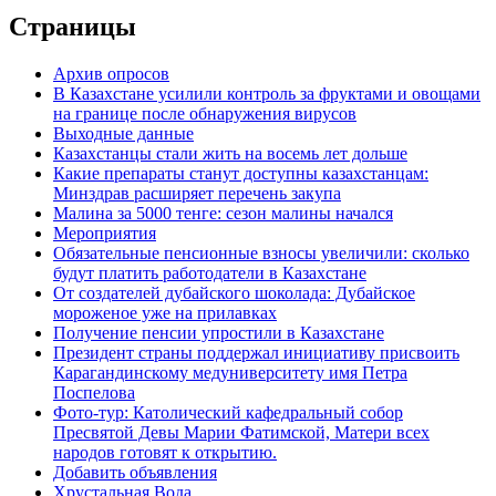
Страницы
Архив опросов
В Казахстане усилили контроль за фруктами и овощами
на границе после обнаружения вирусов
Выходные данные
Казахстанцы стали жить на восемь лет дольше
Какие препараты станут доступны казахстанцам:
Минздрав расширяет перечень закупа
Малина за 5000 тенге: сезон малины начался
Мероприятия
Обязательные пенсионные взносы увеличили: сколько
будут платить работодатели в Казахстане
От создателей дубайского шоколада: Дубайское
мороженое уже на прилавках
Получение пенсии упростили в Казахстане
Президент страны поддержал инициативу присвоить
Карагандинскому медуниверситету имя Петра
Поспелова
Фото-тур: Католический кафедральный собор
Пресвятой Девы Марии Фатимской, Матери всех
народов готовят к открытию.
Добавить объявления
Хрустальная Вода