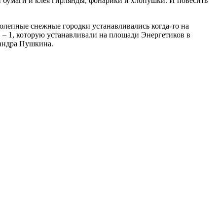
 бумаги и клея гирлянды, фонарики и хлопушки. И повесить
колепные снежные городки устанавливались когда-то на
 – 1, которую устанавливали на площади Энергетиков в
сандра Пушкина.