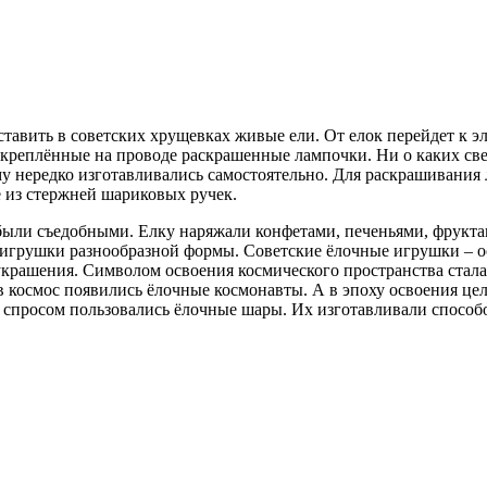
ставить в советских хрущевках живые ели. От елок перейдет к 
закреплённые на проводе раскрашенные лампочки. Ни о каких св
у нередко изготавливались самостоятельно. Для раскрашивания 
 из стержней шариковых ручек.
 были съедобными. Елку наряжали конфетами, печеньями, фрукт
 игрушки разнообразной формы. Советские ёлочные игрушки – ос
украшения. Символом освоения космического пространства стал
в космос появились ёлочные космонавты. А в эпоху освоения ц
м спросом пользовались ёлочные шары. Их изготавливали спосо