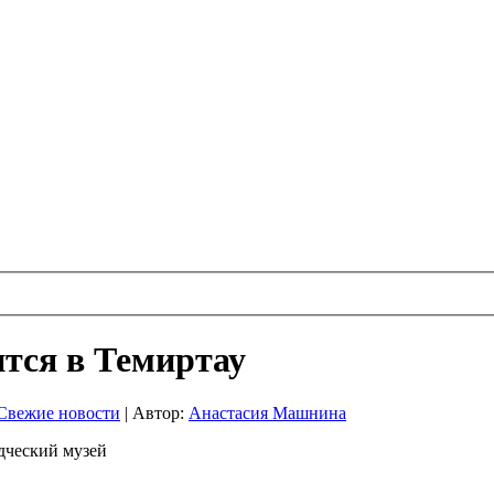
ится в Темиртау
Свежие новости
|
Автор:
Анастасия Машнина
дческий музей