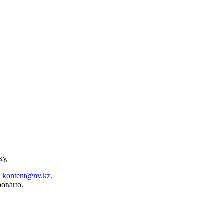
ку,
а
kontent@nv.kz
.
ровано.