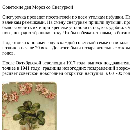
Советские дед Мороз со Снегуркой
Снегурочка проведет посетителей по всем уголкам избушки. П
валенкам ремешками. На смену снегуркам пришли дутыши, прозв
было заменить их и при крепеже установить так, как удобно. 
ноге, нещадно тёр щиколотку. Чтобы избежать травмы, в боти
Подготовка к новому году в каждой советской семье начинала
возник в начале 20 века. До этого были поздравительные откр
годов.
После Октябрьской революции 1917 года, выпуск поздравитель
точнее в 1941 году, традиция новогодних поздравлений возр
расцвет советской новогодней открытки наступил в 60-70х год