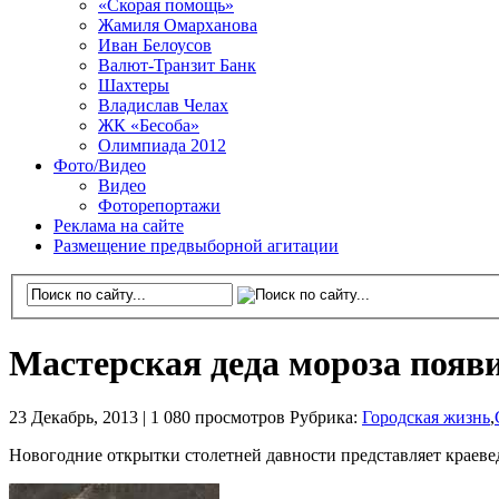
«Скорая помощь»
Жамиля Омарханова
Иван Белоусов
Валют-Транзит Банк
Шахтеры
Владислав Челах
ЖК «Бесоба»
Олимпиада 2012
Фото/Видео
Видео
Фоторепортажи
Реклама на сайте
Размещение предвыборной агитации
Мастерская деда мороза появ
23 Декабрь, 2013 |
1 080 просмотров
Рубрика:
Городская жизнь
,
Новогодние открытки столетней давности представляет краеве