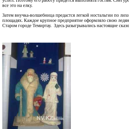
успел. Поэтому его работу придется выполнять гостям. Снегу
все это на елку.
Затем внучка-волшебница предастся легкой ностальгии по лихи
площадях. Каждое крупное предприятие оформляло свою ледяну
Старом городе Темиртау. Здесь разыгрывались настоящие ска