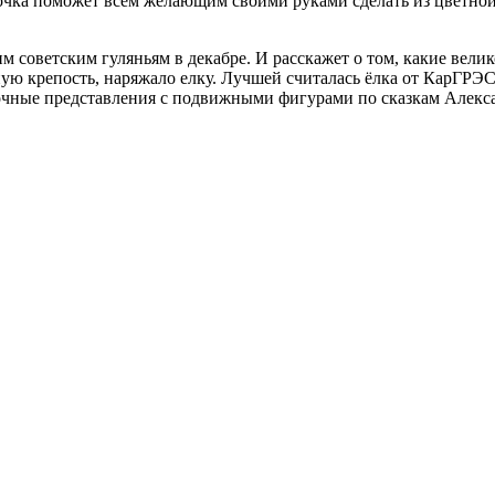
рочка поможет всем желающим своими руками сделать из цветной
м советским гуляньям в декабре. И расскажет о том, какие вели
ю крепость, наряжало елку. Лучшей считалась ёлка от КарГРЭС
зочные представления с подвижными фигурами по сказкам Алек