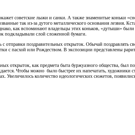
окажет советские лыжи и санки. А также знаменитые коньки «сн
анные так из-за дутого металлического основания лезвия. Кста
Однако, как вспоминают владельцы этих коньков, «дутыши» были
нок подкладывали слой сложенной бумаги.
сь с отправки поздравительных открыток. Обычай поздравлять с
ытки с пасхой или Рождеством. В экспозиции представлены рари
ных открыток, как предмета быта буржуазного общества, был п
ождается. Чтобы можно было быстрее их напечатать, художники
ах. Увеличилось количество идеологических сюжетов, появились 