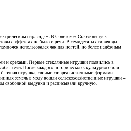
электрическим гирляндам. В Советском Союзе выпуск
етовых эффектах не было и речи. В семидесятых гирлянды
лампочек использовался лак для ногтей, но более надёжным
ами и орехами. Первые стеклянные игрушки появились в
обая тема. После каждого исторического, культурного или
а ёлочная игрушка, своими сюрреалистичными формами
елинных земель в моду вошли сельскохозяйственные игрушки –
бом свободной выдувки и расписывали вручную.