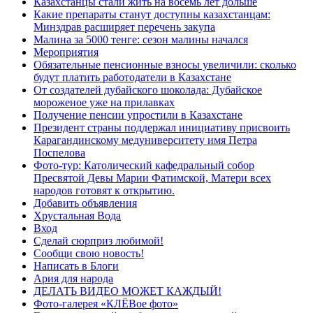
Казахстанцы стали жить на восемь лет дольше
Какие препараты станут доступны казахстанцам:
Минздрав расширяет перечень закупа
Малина за 5000 тенге: сезон малины начался
Мероприятия
Обязательные пенсионные взносы увеличили: сколько
будут платить работодатели в Казахстане
От создателей дубайского шоколада: Дубайское
мороженое уже на прилавках
Получение пенсии упростили в Казахстане
Президент страны поддержал инициативу присвоить
Карагандинскому медуниверситету имя Петра
Поспелова
Фото-тур: Католический кафедральный собор
Пресвятой Девы Марии Фатимской, Матери всех
народов готовят к открытию.
Добавить объявления
Хрустальная Вода
Вход
Сделай сюрприз любимой!
Сообщи свою новость!
Написать в Блоги
Ария для народа
ДЕЛАТЬ ВИДЕО МОЖЕТ КАЖДЫЙ!
Фото-галерея «КЛЁВое фото»