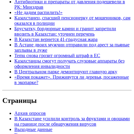
Антибиотики и препараты от давления подешевели в
РК: Минздрав
«Не дадим распилить!»
Казахстанец, спасший пенсионерку от мошенников, сам
оказался в полиции
Брусчатку, бордюрные камни и гранит запретили
ввозить в Казахстан: уточнен перечень
В Казахстан вернется 41-градусная жара
В Астане двоих мужчин отправили под арест за пьяные
заплывы в луже
Temu снова грозит огромный штраф в ЕС
Казахстанцы смогут получать слуховые аппараты без
оформления инвалидности
В Центральном парке демонтируют главную арку
«Время покажет». Приживутся ли деревья, посаженные
в экопарке?
Страницы
Архив опросов
В Казахстане усилили контроль за фруктами и овощами
на границе после обнаружения вирусов
Выходные данные