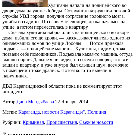
Хулиганы напали на полицейского во
дворе дома на улице Лободы. Сотрудник патрульно-постовой
службы УВД города получил сотрясение головного мозга,
ушибы и ссадины. По словам очевидцев, драка началась на
улице, а потом переместилась в квартиру.
— Сначала хулиганы набросились на полицейского во дворе
дома, избили его до крови, — рассказывает житель одного из
близлежащих домов по улице Лободы. — Потом приехала
подмога — полицейские машины. Хулиганы, видимо, тоже
позвали себе помощников. Подъехала какая-то машина, оттуда
вышли парни. Дальше я не видел, но соседи говорят, что все
зашли в квартиру, и уже внутри был слышен шум, возможно,
в помещении тоже дрались. Потом кого-то вывели в
наручниках.
ДВД Карагандинской области пока не комментирует этот
инцидент.
Автор
Дана Мендыбаева
22 Январь, 2014.
Метки:
Караганда
,
новости Караганды"
,
Полиция
Рубрики:
Криминал
,
Происшествия
,
Свежие новости
7 комментариев