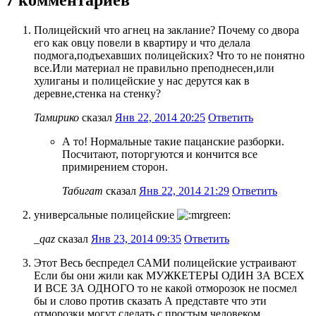
Полицейский что агнец на заклание? Почему со двора
его как овцу повели в квартиру и что делала
подмога,подъехавших полицейских? Что то не понятно
все.Или материал не правильно преподнесен,или
хулиганы и полицейские у нас дерутся как в
деревне,стенка на стенку?
Тамирико
сказал
Янв 22, 2014 20:25
Ответить
А то! Нормальные такие пацанские разборки.
Посчитают, поторгуются и кончится все
примирением сторон.
Табигат
сказал
Янв 22, 2014 21:29
Ответить
универсальные полицейские
_qaz
сказал
Янв 23, 2014 09:35
Ответить
Этот Весь беспредел САМИ полицейские устраивают
Если бы они жили как МУЖКЕТЕРЫ ОДИН ЗА ВСЕХ
И ВСЕ ЗА ОДНОГО то не какой отморозок не посмел
бы и слово против сказать А представте что эти
отморозки могут сделать с простым человеком