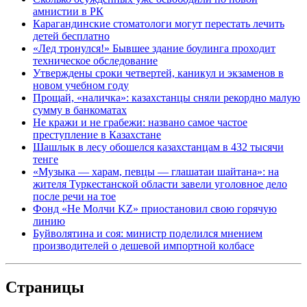
амнистии в РК
Карагандинские стоматологи могут перестать лечить
детей бесплатно
«Лед тронулся!» Бывшее здание боулинга проходит
техническое обследование
Утверждены сроки четвертей, каникул и экзаменов в
новом учебном году
Прощай, «наличка»: казахстанцы сняли рекордно малую
сумму в банкоматах
Не кражи и не грабежи: названо самое частое
преступление в Казахстане
Шашлык в лесу обошелся казахстанцам в 432 тысячи
тенге
«Музыка — харам, певцы — глашатаи шайтана»: на
жителя Туркестанской области завели уголовное дело
после речи на тое
Фонд «Не Молчи KZ» приостановил свою горячую
линию
Буйволятина и соя: министр поделился мнением
производителей о дешевой импортной колбасе
Страницы