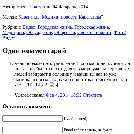
Автор
Елена Братухина
04 Февраль, 2014.
Метки:
Караганда
,
Медики
,
новости Караганды"
Рубрики:
Видео
,
Городская жизнь
,
Городская жизнь
,
Медицина
,
Обсуждение
,
Общество
,
Свежие новости
,
Фото/
Видео
Один комментарий
меня поражает это удивление!!! ооо машины купили…а
нельзя это было зделать давно,в мире уже на вертолетах
людей забирают в больницу и машины давно уже
напичканы всем что нужно наши тока проснулись или
что…ДЕНЬГИ?!
Человек
сказал
Фев 4, 2014 18:02
Ответить
Оставить коммент.
Имя (required)
Email (обязательно, не будет