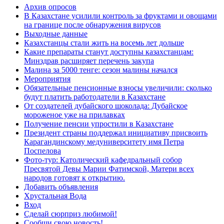
Архив опросов
В Казахстане усилили контроль за фруктами и овощами
на границе после обнаружения вирусов
Выходные данные
Казахстанцы стали жить на восемь лет дольше
Какие препараты станут доступны казахстанцам:
Минздрав расширяет перечень закупа
Малина за 5000 тенге: сезон малины начался
Мероприятия
Обязательные пенсионные взносы увеличили: сколько
будут платить работодатели в Казахстане
От создателей дубайского шоколада: Дубайское
мороженое уже на прилавках
Получение пенсии упростили в Казахстане
Президент страны поддержал инициативу присвоить
Карагандинскому медуниверситету имя Петра
Поспелова
Фото-тур: Католический кафедральный собор
Пресвятой Девы Марии Фатимской, Матери всех
народов готовят к открытию.
Добавить объявления
Хрустальная Вода
Вход
Сделай сюрприз любимой!
Сообщи свою новость!