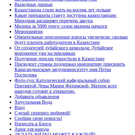
Выходные данные
Казахстанцы стали жить на восемь лет дольше
Какие препараты станут доступны казахстанцам:
Минздрав расширяет перечень закупа
Малина за 5000 тенге: сезон малины начался
Мероприятия
Обязательные пенсионные взносы увеличили: сколько
будут платить работодатели в Казахстане
От создателей дубайского шоколада: Дубайское
мороженое уже на прилавках
Получение пенсии упростили в Казахстане
Президент страны поддержал инициативу присвоить
Карагандинскому медуниверситету имя Петра
Поспелова
Фото-тур: Католический кафедральный собор
Пресвятой Девы Марии Фатимской, Матери всех
народов готовят к открытию.
Добавить объявления
Хрустальная Вода
Вход
Сделай сюрприз любимой!
Сообщи свою новость!
Написать в Блоги
Ария для народа
ДЕЛАТЬ ВИДЕО МОЖЕТ КАЖДЫЙ!