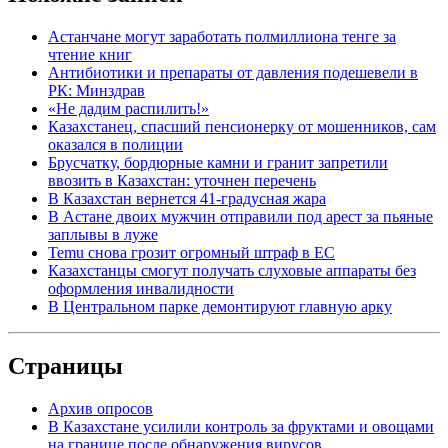
Астанчане могут заработать полмиллиона тенге за
чтение книг
Антибиотики и препараты от давления подешевели в
РК: Минздрав
«Не дадим распилить!»
Казахстанец, спасший пенсионерку от мошенников, сам
оказался в полиции
Брусчатку, бордюрные камни и гранит запретили
ввозить в Казахстан: уточнен перечень
В Казахстан вернется 41-градусная жара
В Астане двоих мужчин отправили под арест за пьяные
заплывы в луже
Temu снова грозит огромный штраф в ЕС
Казахстанцы смогут получать слуховые аппараты без
оформления инвалидности
В Центральном парке демонтируют главную арку
Страницы
Архив опросов
В Казахстане усилили контроль за фруктами и овощами
на границе после обнаружения вирусов