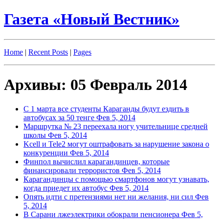
Газета «Новый Вестник»
Home
|
Recent Posts
|
Pages
Архивы: 05 Февраль 2014
С 1 марта все студенты Караганды будут ездить в
автобусах за 50 тенге
Фев 5, 2014
Маршрутка № 23 переехала ногу учительнице средней
школы
Фев 5, 2014
Kcell и Tele2 могут оштрафовать за нарушение закона о
конкуренции
Фев 5, 2014
Финпол вычислил карагандинцев, которые
финансировали террористов
Фев 5, 2014
Карагандинцы с помощью смартфонов могут узнавать,
когда приедет их автобус
Фев 5, 2014
Опять идти с претензиями нет ни желания, ни сил
Фев
5, 2014
В Сарани лжеэлектрики обокрали пенсионера
Фев 5,