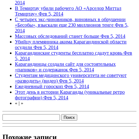
2014
В Темиртау убили рабочего АО «Арселор Миттал
Темиртау»
Фев 5, 2014
С четырех экс-чиновников, виновных в обрушении
«Бесобы», взыскали еще 230 миллионов тенге
Фев 5,
2014
Массовых обследований станет больше
Фев 5, 2014
Убийцу племянника акима Карагандинской области
осудили
Фев 5, 2014
Карагандинские студенты бесплатно сдадут кровь
Фев
5, 2014
Карагандинцы создали сайт для состоятельных
«папиков» и содержанок
Фев 5, 2014
Студентам медицинского университета не советуют
«разводить» (видео)
Фев 5, 2014
Ежедневный гороскоп
Фев 5, 2014
Этот день в истории Караганды (уникальные ретро
фотографии)
Фев 5, 2014
«
|
»
Похожие записи