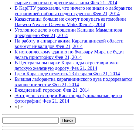
сырые вареники в другие магазины
Фев 21, 2014
В КарГТУ рассказали, что ничего не знали о лаборантке,
устроившей поборы среди студентов
Фев 21, 2014
Казахстанцы больше не смогут покупать автомобили
Daewoo Nexia и Daewoo Matiz
Фев 21, 2014
Уголовное дело в отношении Каныша Мамалинова
прекращено
Фев 21, 2014
На работу в аппарат акима Карагандинской области
возьмут инвалидов
Фев 21, 2014
К историческому зданию по бульвару Мира не будут
делать пристройку
Фев 21, 2014
В Центральном парке Караганды отреставрируют
детскую железную дорогу
Фев 21, 2014
Где в Караганде отметить 23 февраля
Фев 21, 2014
Бывшая лаборантка карагандинского вуза подозревается
в мошенничестве
Фев 21, 2014
Ежедневный гороскоп
Фев 21, 2014
Этот день в истории Караганды (уникальные ретро
фотографии)
Фев 21, 2014
«
|
»