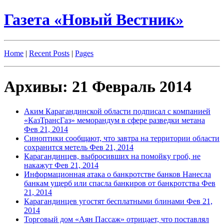
Газета «Новый Вестник»
Home
|
Recent Posts
|
Pages
Архивы: 21 Февраль 2014
Аким Карагандинской области подписал с компанией
«КазТрансГаз» меморандум в сфере разведки метана
Фев 21, 2014
Синоптики сообщают, что завтра на территории области
сохранится метель
Фев 21, 2014
Карагандинцев, выбросивших на помойку гроб, не
накажут
Фев 21, 2014
Информационная атака о банкротстве банков Нанесла
банкам ущерб или спасла банкиров от банкротства
Фев
21, 2014
Карагандинцев угостят бесплатными блинами
Фев 21,
2014
Торговый дом «Аян Пассаж» отрицает, что поставлял