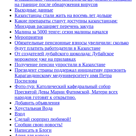
на границе после обнаружения вирусов
Выходные данные
Казахстанцы стали жить на восемь лет дольше
Какие препараты станут доступны казахстанцам:
Минздрав расширяет перечень закупа
Малина за 5000 тенге: сезон малины начался
Мероприятия
Обязательные пенсионные взносы увеличили: сколько
будут платить работодатели в Казахстане
От создателей дубайского шоколада: Дубайское
мороженое уже на прилавках
Получение пенсии упростили в Казахстане
Президент страны поддержал инициативу присвоить
Карагандинскому медуниверситету имя Петра
Поспелова
Фото-тур: Католический кафедральный собор
Пресвятой Девы Марии Фатимской, Матери всех
народов готовят к открытию.
Добавить объявления
Хрустальная Вода
Вход
Сделай сюрприз любимой!
Сообщи свою новость!
Написать в Блоги
Ария для народа