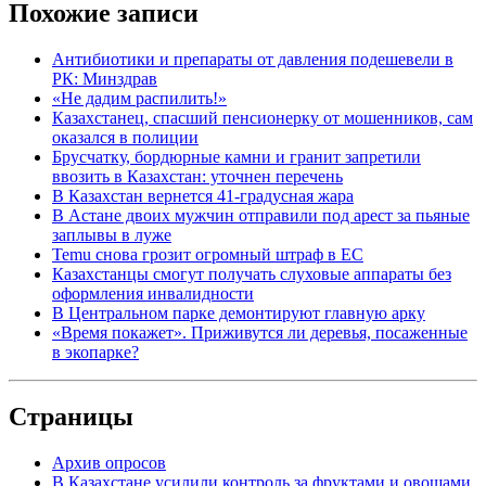
Похожие записи
Антибиотики и препараты от давления подешевели в
РК: Минздрав
«Не дадим распилить!»
Казахстанец, спасший пенсионерку от мошенников, сам
оказался в полиции
Брусчатку, бордюрные камни и гранит запретили
ввозить в Казахстан: уточнен перечень
В Казахстан вернется 41-градусная жара
В Астане двоих мужчин отправили под арест за пьяные
заплывы в луже
Temu снова грозит огромный штраф в ЕС
Казахстанцы смогут получать слуховые аппараты без
оформления инвалидности
В Центральном парке демонтируют главную арку
«Время покажет». Приживутся ли деревья, посаженные
в экопарке?
Страницы
Архив опросов
В Казахстане усилили контроль за фруктами и овощами