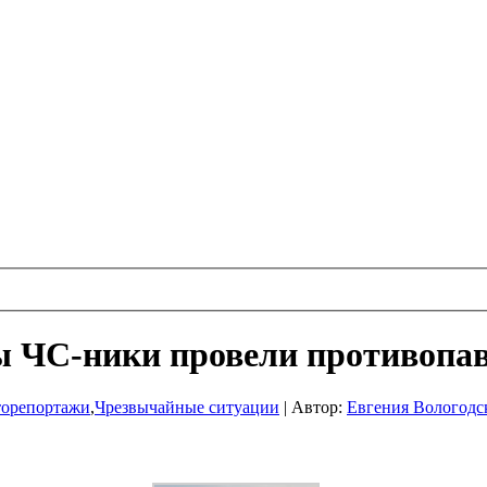
ы ЧС-ники провели противопав
орепортажи
,
Чрезвычайные ситуации
|
Автор:
Евгения Вологодс