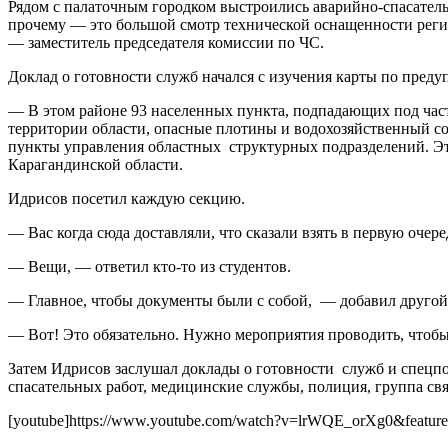
Рядом с палаточным городком выстроились аварийно-спасательн
прочему — это большой смотр технической оснащенности реги
— заместитель председателя комиссии по ЧС.
Доклад о готовности служб начался с изучения карты по пред
— В этом районе 93 населенных пункта, подпадающих под част
территории области, опасные плотины и водохозяйственный с
пункты управления областных структурных подразделений. Эт
Карагандинской области.
Идрисов посетил каждую секцию.
— Вас когда сюда доставляли, что сказали взять в первую оче
— Вещи, — ответил кто-то из студентов.
— Главное, чтобы документы были с собой, — добавил другой
— Вот! Это обязательно. Нужно мероприятия проводить, чтобы
Затем Идрисов заслушал доклады о готовности служб и спецпо
спасательных работ, медицинские службы, полиция, группа свя
[youtube]https://www.youtube.com/watch?v=lrWQE_orXg0&feature=