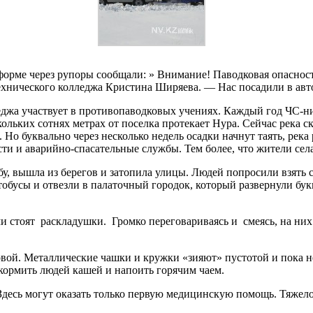
форме через рупоры сообщали: » Внимание! Паводковая опасност
технического колледжа Кристина Ширяева. — Нас посадили в авт
джа участвует в противопаводковых учениях. Каждый год ЧС-ник
ольких сотнях метрах от поселка протекает Нура. Сейчас река с
. Но буквально через несколько недель осадки начнут таять, река
ти и аварийно-спасательные службы. Тем более, что жители сел
, вышла из берегов и затопила улицы. Людей попросили взять с
тобусы и отвезли в палаточный городок, который развернули бук
и стоят раскладушки. Громко переговариваясь и смеясь, на них 
овой. Металлические чашки и кружки «зияют» пустотой и пока н
кормить людей кашей и напоить горячим чаем.
Здесь могут оказать только первую медицинскую помощь. Тяжело