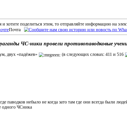
 и хотите поделиться этим, то отправляйте информацию на эле
Почта
раганды ЧС-ники провели противопаводковые учен
мум, двух «падёжев»
(в следующих словах: 411 и 516
де паводков небыло не когда зато там где они всегда были люд
не одного ЧСника