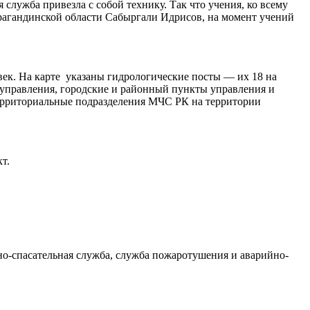
лужба привезла с собой технику. Так что учения, ко всему
рагандинской области Сабыргали Идрисов, на момент учений
век. На карте указаны гидрологические посты — их 18 на
 управления, городские и районный пункты управления и
территориальные подразделения МЧС РК на территории
т.
но-спасательная служба, служба пожаротушения и аварийно-