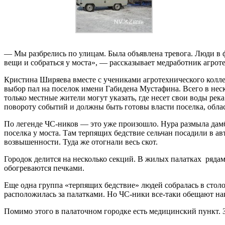
— Мы разбрелись по улицам. Была объявлена тревога. Люди в 
вещи и собраться у моста», — рассказывает медработник агро
Кристина Ширяева вместе с учениками агротехнического колле
выбор пал на поселок имени Габидена Мустафина. Всего в неск
только местные жители могут указать, где несет свои воды река
повороту событий и должны быть готовы власти поселка, облас
По легенде ЧС-ников — это уже произошло. Нура размыла дамбу
поселка у моста. Там терпящих бедствие сельчан посадили в ав
возвышенности. Туда же отогнали весь скот.
Городок делится на несколько секций. В жилых палатках рядам
обогреваются печками.
Еще одна группа «терпящих бедствие» людей собралась в стол
расположилась за палатками. Но ЧС-ники все-таки обещают на
Помимо этого в палаточном городке есть медицинский пункт. 