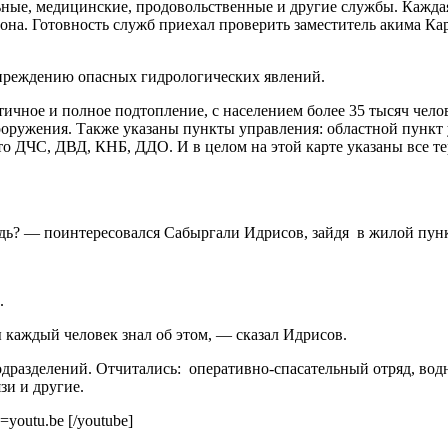
ые, медицинские, продовольственные и другие службы. Каждая с
она. Готовность служб приехал проверить заместитель акима Ка
упреждению опасных гидрологических явлений.
ичное и полное подтопление, с населением более 35 тысяч чело
ооружения. Также указаны пункты управления: областной пункт
о ДЧС, ДВД, КНБ, ДДО. И в целом на этой карте указаны все 
редь? — поинтересовался Сабыргали Идрисов, зайдя в жилой пунк
.
 каждый человек знал об этом, — сказал Идрисов.
дразделений. Отчитались: оперативно-спасательный отряд, вод
зи и другие.
youtu.be [/youtube]