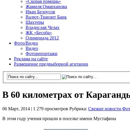
«Скорая помощь»
Жамиля Омарханова
Иван Белоусов
Валют-Транзит Банк
Шахтеры
Владислав Челах
ЖК «Бесоба»
Олимпиада 2012
Фото/Видео
Видео
Фоторепортажи
Реклама на сайте
Размещение предвыборной агитации
В 60 километрах от Караганд
06 Март, 2014 |
1 279 просмотров
Рубрика:
Свежие новости
,
Фот
В этом году учения прошли в поселке имени Мустафина