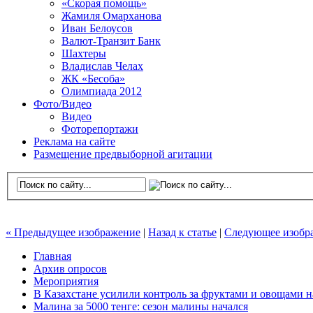
«Скорая помощь»
Жамиля Омарханова
Иван Белоусов
Валют-Транзит Банк
Шахтеры
Владислав Челах
ЖК «Бесоба»
Олимпиада 2012
Фото/Видео
Видео
Фоторепортажи
Реклама на сайте
Размещение предвыборной агитации
« Предыдущее изображение
|
Назад к статье
|
Следующее изобр
Главная
Архив опросов
Мероприятия
В Казахстане усилили контроль за фруктами и овощами н
Малина за 5000 тенге: сезон малины начался