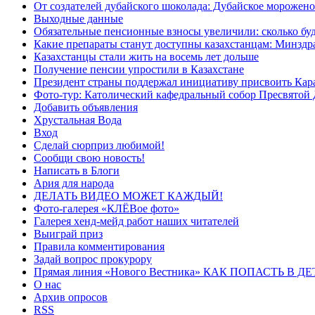
От создателей дубайского шоколада: Дубайское морожено
Выходные данные
Обязательные пенсионные взносы увеличили: сколько буд
Какие препараты станут доступны казахстанцам: Минздра
Казахстанцы стали жить на восемь лет дольше
Получение пенсии упростили в Казахстане
Президент страны поддержал инициативу присвоить Кар
Фото-тур: Католический кафедральный собор Пресвятой 
Добавить объявления
Хрустальная Вода
Вход
Сделай сюрприз любимой!
Сообщи свою новость!
Написать в Блоги
Ария для народа
ДЕЛАТЬ ВИДЕО МОЖЕТ КАЖДЫЙ!
Фото-галерея «КЛЁВое фото»
Галерея хенд-мейд работ наших читателей
Выиграй приз
Правила комментирования
Задай вопрос прокурору
Прямая линия «Нового Вестника» КАК ПОПАСТЬ В 
О нас
Архив опросов
RSS