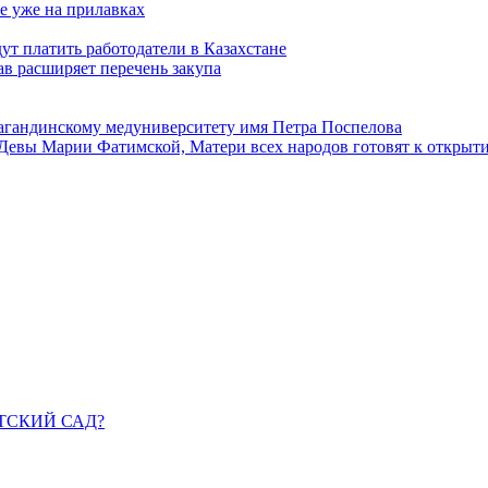
е уже на прилавках
ут платить работодатели в Казахстане
в расширяет перечень закупа
агандинскому медуниверситету имя Петра Поспелова
Девы Марии Фатимской, Матери всех народов готовят к открыт
ДЕТСКИЙ САД?