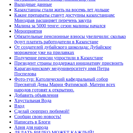
Выходные данные
Казахстанцы стали жить на восемь лет дольше
Какие препараты станут доступны казахстанцам:
Минздрав расширяет перечень закупа
Малина за 5000 тенге: сезон малины начался
Мероприятия
Обязательные пенсионные взносы увеличили: сколько
будут платить работодатели в Казахстане
От создателей дубайского шоколада: Дубайское
мороженое уже на прилавках
Получение пенсии упростили в Казахстане
Президент страны поддержал инициативу присвоить
Карагандинскому медуниверситету имя Петра
Поспелова
Фото-тур: Католический кафедральный собор
Пресвятой Девы Марии Фатимской, Матери всех
народов готовят к открытию.
Добавить объявления
Хрустальная Вода
Вход
Сделай сюрприз любимой!
Сообщи свою новость!
Написать в Блоги
Ария для народа
ДЕЛАТЬ ВИДЕО МОЖЕТ КАЖДЫЙ!