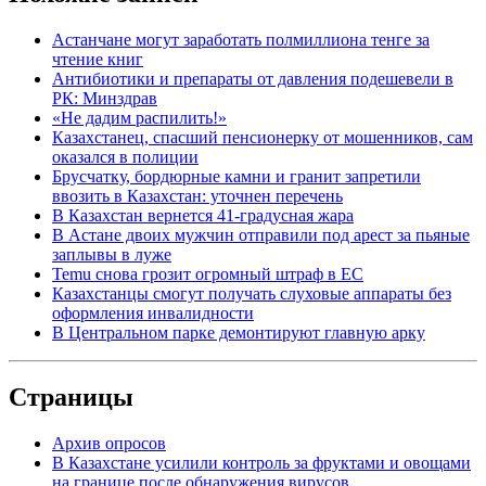
Астанчане могут заработать полмиллиона тенге за
чтение книг
Антибиотики и препараты от давления подешевели в
РК: Минздрав
«Не дадим распилить!»
Казахстанец, спасший пенсионерку от мошенников, сам
оказался в полиции
Брусчатку, бордюрные камни и гранит запретили
ввозить в Казахстан: уточнен перечень
В Казахстан вернется 41-градусная жара
В Астане двоих мужчин отправили под арест за пьяные
заплывы в луже
Temu снова грозит огромный штраф в ЕС
Казахстанцы смогут получать слуховые аппараты без
оформления инвалидности
В Центральном парке демонтируют главную арку
Страницы
Архив опросов
В Казахстане усилили контроль за фруктами и овощами
на границе после обнаружения вирусов