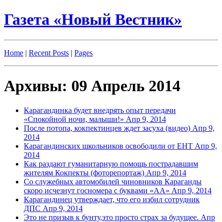
Газета «Новый Вестник»
Home
|
Recent Posts
|
Pages
Архивы: 09 Апрель 2014
Карагандинка будет внедрять опыт передачи
«Спокойной ночи, малыши!»
Апр 9, 2014
После потопа, кокпектинцев ждет засуха (видео)
Апр 9,
2014
Карагандинских школьников освободили от ЕНТ
Апр 9,
2014
Как раздают гуманитарную помощь пострадавшим
жителям Кокпекты (фоторепортаж)
Апр 9, 2014
Со служебных автомобилей чиновников Караганды
скоро исчезнут госномера с буквами «АА»
Апр 9, 2014
Карагандинец утверждает, что его избил сотрудник
ДПС
Апр 9, 2014
Это не призыв к бунту,это просто страх за будущее.
Апр