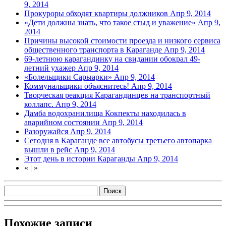
9, 2014
Прокуроры обходят квартиры должников
Апр 9, 2014
«Дети должны знать, что такое стыд и уважение»
Апр 9,
2014
Причины высокой стоимости проезда и низкого сервиса
общественного транспорта в Караганде
Апр 9, 2014
69-летнюю карагандинку на свидании обокрал 49-
летний ухажер
Апр 9, 2014
«Болельщики Сарыарки»
Апр 9, 2014
Коммунальщики объяснитесь!
Апр 9, 2014
Творческая реакция Карагандинцев на транспортный
коллапс.
Апр 9, 2014
Дамба водохранилища Кокпекты находилась в
аварийном состоянии
Апр 9, 2014
Разоружайся
Апр 9, 2014
Сегодня в Караганде все автобусы третьего автопарка
вышли в рейс
Апр 9, 2014
Этот день в истории Караганды
Апр 9, 2014
«
|
»
Похожие записи