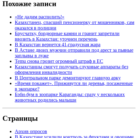
Похожие записи
«Не дадим распилить!»
Казахстанец, спасший пенсионерку от мошенников, сам
оказался в полиции
Брусчатку, бордюрные камни и гранит запретили
ввозить в Казахстан: уточнен перечень
В Казахстан вернется 41-градусная жара
В Астане двоих мужчин отправили под арест за пьяные
заплывы в луже
Temu снова грозит огромный штраф в ЕС
Казахстанцы смогут получать слуховые аппараты без
оформления инвалидности
В Центральном парке демонтируют главную арку
«Время покажет». Приживутся ли деревья, посаженные
в экопарке?
Бэби-бум в зоопарке Караганды: сразу у нескольких
животных родились малыши
Страницы
Архив опросов
В Казахстане усилили контроль за фруктами и овощами