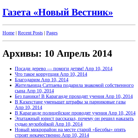
Газета «Новый Вестник»
Home
|
Recent Posts
|
Pages
Архивы: 10 Апрель 2014
Посади дерево — помоги детям!
Апр 10, 2014
Что такое коррупция
Апр 10, 2014
Благодарим
Апр 10, 2014
Жительница Сатпаева подарила знакомой собственного
сына
Апр 10, 2014
Без паники! В Караганде проходят учения
Апр 10, 2014
В Казахстане уменьшат штрафы за парниковые газы
Апр 10, 2014
В Караганде полицейские проводят учения
Апр 10, 2014
Эпатажный юрист рассказал, почему он решил наказать
судью мухобойкой
Апр 10, 2014
Новый микрорайон на месте старой «Бесобы» опять
строят некачественно
Апр 10, 2014