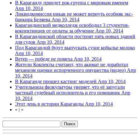
В Караганду приедет рок-группа с мировым именем
Апр 10, 2014
Ликвидкомиссия никак не может вернуть особняк экс-
банкира Беляева
Апр 10, 2014
Карагандинский медколледж освободил 3 студентов-
кокпектинцев от оплаты за обучение
Апр 10, 2014
В Карагандинской области построят пять новых зданий
для судов
Апр 10, 2014
Под Карагандой будут выпускать сухое кобылье молоко
Апр 10, 2014
Ветер — победе не помеха
Апр 10, 2014
Жители Кокпекты считают, что акимат не доработал
механизм оценки испорченного имущества (видео)
Апр
10, 2014
В Караганде прошел кастинг моделей
Апр 10, 2014
Учительница физкультуры уверяет, что её запугали
частный судебный исполнитель и его помощник
Апр
10, 2014
Этот день в истории Караганды
Апр 10, 2014
«
|
»