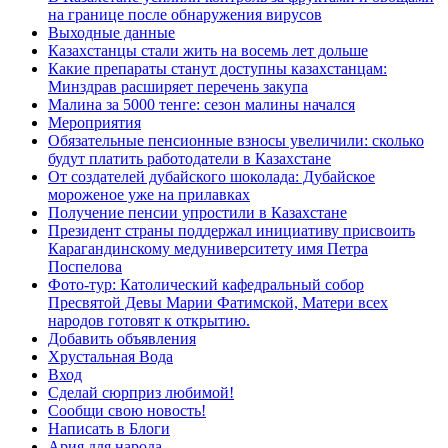
на границе после обнаружения вирусов
Выходные данные
Казахстанцы стали жить на восемь лет дольше
Какие препараты станут доступны казахстанцам:
Минздрав расширяет перечень закупа
Малина за 5000 тенге: сезон малины начался
Мероприятия
Обязательные пенсионные взносы увеличили: сколько
будут платить работодатели в Казахстане
От создателей дубайского шоколада: Дубайское
мороженое уже на прилавках
Получение пенсии упростили в Казахстане
Президент страны поддержал инициативу присвоить
Карагандинскому медуниверситету имя Петра
Поспелова
Фото-тур: Католический кафедральный собор
Пресвятой Девы Марии Фатимской, Матери всех
народов готовят к открытию.
Добавить объявления
Хрустальная Вода
Вход
Сделай сюрприз любимой!
Сообщи свою новость!
Написать в Блоги
Ария для народа