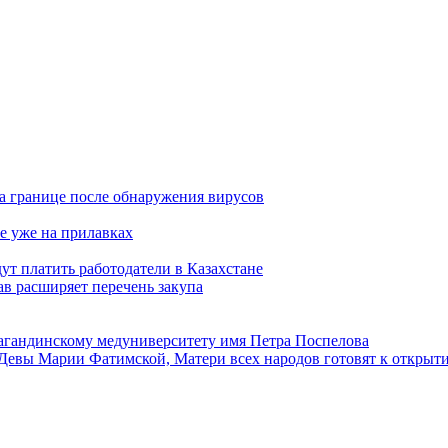
а границе после обнаружения вирусов
е уже на прилавках
ут платить работодатели в Казахстане
в расширяет перечень закупа
агандинскому медуниверситету имя Петра Поспелова
Девы Марии Фатимской, Матери всех народов готовят к открыт