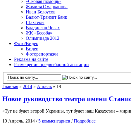
«Скорая помощь»
Жамиля Омарханова
Иван Белоусов
Валют-Транзит Банк
Шахтеры
Владислав Челах
ЖК «Бесоба»
Олимпиада 2012
Фото/Видео
Видео
Фоторепортажи
Реклама на сайте
Размещение предвыборной агитации
Главная
»
2014
»
Апрель
» 19
Новое руководство театра имени Стани
«Тут не будет второй Украины, тут будет наш Казахстан – ми
19 Апрель, 2014 /
5 комментариев
/
Подробнее