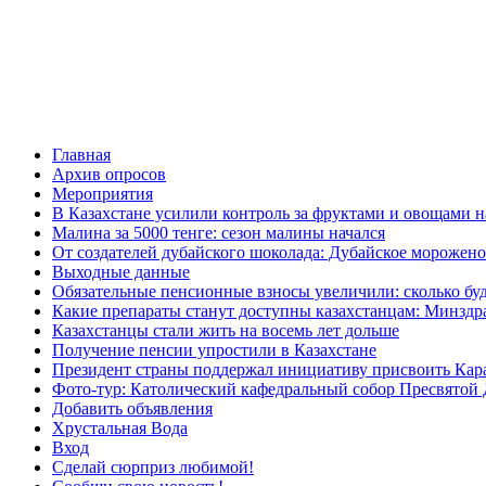
Главная
Архив опросов
Мероприятия
В Казахстане усилили контроль за фруктами и овощами н
Малина за 5000 тенге: сезон малины начался
От создателей дубайского шоколада: Дубайское морожено
Выходные данные
Обязательные пенсионные взносы увеличили: сколько буд
Какие препараты станут доступны казахстанцам: Минздра
Казахстанцы стали жить на восемь лет дольше
Получение пенсии упростили в Казахстане
Президент страны поддержал инициативу присвоить Кар
Фото-тур: Католический кафедральный собор Пресвятой 
Добавить объявления
Хрустальная Вода
Вход
Сделай сюрприз любимой!