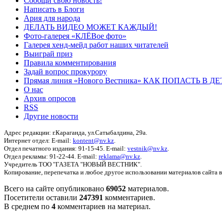
Сообщи свою новость!
Написать в Блоги
Ария для народа
ДЕЛАТЬ ВИДЕО МОЖЕТ КАЖДЫЙ!
Фото-галерея «КЛЁВое фото»
Галерея хенд-мейд работ наших читателей
Выиграй приз
Правила комментирования
Задай вопрос прокурору
Прямая линия «Нового Вестника» КАК ПОПАСТЬ В 
О нас
Архив опросов
RSS
Другие новости
Адрес редакции: г.Караганда, ул.Сатыбалдина, 29а.
Интернет отдел: E-mail:
kontent@nv.kz
.
Отдел печатного издания: 91-15-45. E-mail:
vestnik@nv.kz
.
Отдел рекламы: 91-22-44. E-mail:
reklama@nv.kz
.
Учредитель ТОО "ГАЗЕТА "НОВЫЙ ВЕСТНИК".
Копирование, перепечатка и любое другое использовании материалов сайта 
Всего на сайте опубликовано
69052
материалов.
Посетители оставили
247391
комментариев.
В среднем по
4
комментариев на материал.