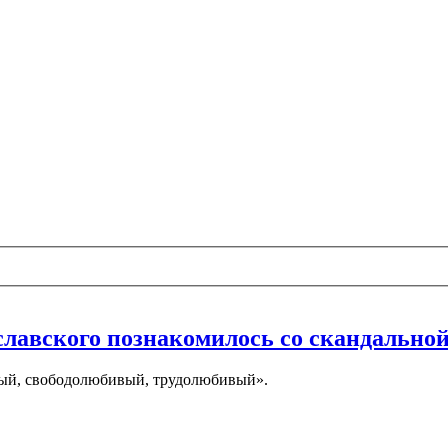
славского познакомилось со скандально
рный, свободолюбивый, трудолюбивый».